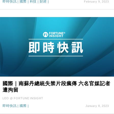
即時快訊
|
國際
|
科技
|
財經
|
February 9, 2023
國際｜南蘇丹總統失禁片段瘋傳 六名官媒記者
遭拘留
LEO @ FORTUNE INSIGHT
即時快訊
|
國際
|
January 8, 2023