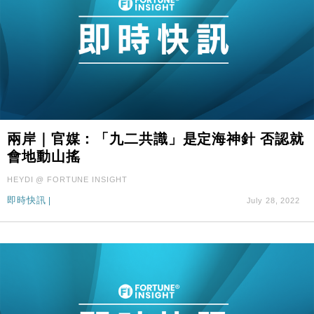
兩岸｜官媒：「九二共識」是定海神針 否認就
會地動山搖
HEYDI @ FORTUNE INSIGHT
即時快訊
|
July 28, 2022