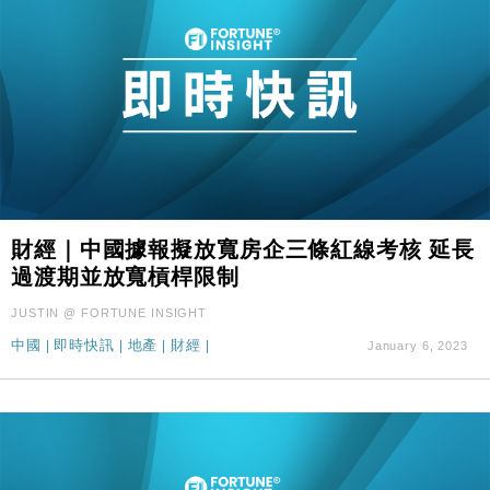
財經｜中國據報擬放寬房企三條紅線考核 延長
過渡期並放寬槓桿限制
JUSTIN @ FORTUNE INSIGHT
中國
|
即時快訊
|
地產
|
財經
|
January 6, 2023