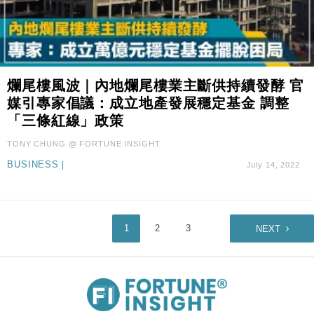
爛尾樓風波｜內地爛尾樓業主斷供持續發酵 官
媒引專家倡議：成立地產發展穩定基金 調整
「三條紅線」政策
TONY CHUNG @ FORTUNE INSIGHT
BUSINESS
|
July 14, 2022
1
2
3
NEXT