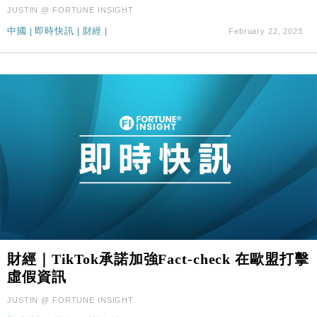
JUSTIN @ FORTUNE INSIGHT
國際｜特朗普料美伊戰事快結束 承認部分彈藥庫存緊
11:12
張
中國
|
即時快訊
|
財經
|
February 22, 2023
財經｜SA售股自救後再出手 斥4億美元押注未上市公
15:59
司
財經｜TikTok承諾加強Fact-check 在歐盟打擊
虛假資訊
JUSTIN @ FORTUNE INSIGHT