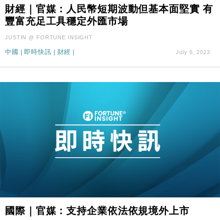
財經｜官媒：人民幣短期波動但基本面堅實 有
財經｜SA售股自救後再出手 斥4億美元押注未上市公
15:59
豐富充足工具穩定外匯市場
司
財經｜華僑銀行上半年淨利創新高 中期息增15%至
18:31
JUSTIN @ FORTUNE INSIGHT
47仙
中國
|
即時快訊
|
財經
|
July 6, 2023
財經｜滙豐上調香港今年GDP預測至4.5% 看好貿易
17:33
及消費表現
本地｜假冒內地執法人員要求交「保證金」 43歲女子
16:47
損失近6900萬元
財經｜日經失守6.5萬點後回穩 全周仍升近2%
16:05
財經｜恒隆10月換帥 玩具「反」斗城亞洲CEO蔡德
15:47
粦接任
財經｜韓股反覆波動收跌 連挫7周創逾3年最長跌勢
15:11
財經｜內地7月美元計價出口增近24%勝預期 貿易順
13:44
差達1125億美元
財經｜日本春季三度入市撐日圓 4月單日斥6.28萬億
12:44
國際｜官媒：支持企業依法依規境外上市
日圓干預創新高