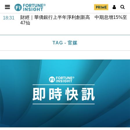
財經｜華僑銀行上半年淨利創新高 中期息增15%至
18:31
47仙
財經｜滙豐上調香港今年GDP預測至4.5% 看好貿易
17:33
及消費表現
本地｜假冒內地執法人員要求交「保證金」 43歲女子
16:47
損失近6900萬元
TAG - 官媒
財經｜日經失守6.5萬點後回穩 全周仍升近2%
16:05
財經｜恒隆10月換帥 玩具「反」斗城亞洲CEO蔡德
15:47
粦接任
財經｜韓股反覆波動收跌 連挫7周創逾3年最長跌勢
15:11
財經｜內地7月美元計價出口增近24%勝預期 貿易順
13:44
差達1125億美元
財經｜日本春季三度入市撐日圓 4月單日斥6.28萬億
12:44
日圓干預創新高
國際｜特朗普料美伊戰事快結束 承認部分彈藥庫存緊
11:12
張