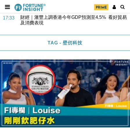
財經｜華僑銀行上半年淨利創新高 中期息增15%至
18:31
47仙
財經｜滙豐上調香港今年GDP預測至4.5% 看好貿易
17:33
及消費表現
本地｜假冒內地執法人員要求交「保證金」 43歲女子
16:47
損失近6900萬元
TAG - 壁仞科技
財經｜日經失守6.5萬點後回穩 全周仍升近2%
16:05
財經｜恒隆10月換帥 玩具「反」斗城亞洲CEO蔡德
15:47
粦接任
財經｜韓股反覆波動收跌 連挫7周創逾3年最長跌勢
15:11
財經｜內地7月美元計價出口增近24%勝預期 貿易順
13:44
差達1125億美元
財經｜日本春季三度入市撐日圓 4月單日斥6.28萬億
12:44
日圓干預創新高
國際｜特朗普料美伊戰事快結束 承認部分彈藥庫存緊
11:12
張