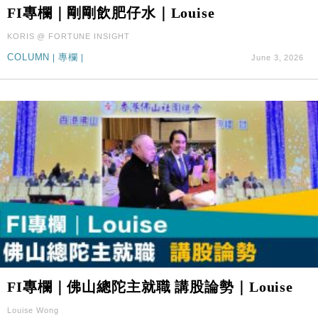
財經｜SA售股自救後再出手 斥4億美元押注未上市公
15:59
FI專欄｜剛剛飲肥仔水｜Louise
司
KORIS @ FORTUNE INSIGHT
財經｜華僑銀行上半年淨利創新高 中期息增15%至
18:31
47仙
COLUMN
|
專欄
|
June 3, 2026
財經｜滙豐上調香港今年GDP預測至4.5% 看好貿易
17:33
及消費表現
本地｜假冒內地執法人員要求交「保證金」 43歲女子
16:47
損失近6900萬元
財經｜日經失守6.5萬點後回穩 全周仍升近2%
16:05
財經｜恒隆10月換帥 玩具「反」斗城亞洲CEO蔡德
15:47
粦接任
財經｜韓股反覆波動收跌 連挫7周創逾3年最長跌勢
15:11
財經｜內地7月美元計價出口增近24%勝預期 貿易順
13:44
差達1125億美元
FI專欄｜佛山總陀主就職 講股論勢｜Louise
財經｜日本春季三度入市撐日圓 4月單日斥6.28萬億
12:44
日圓干預創新高
Louise Wong