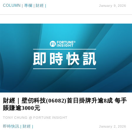
國際｜特朗普料美伊戰事快結束 承認部分彈藥庫存緊
11:12
COLUMN
|
專欄
|
財經
|
January 9, 2026
張
財經｜SA售股自救後再出手 斥4億美元押注未上市公
15:59
司
財經｜壁仞科技(06082)首日掛牌升逾8成 每手
賬賺逾3000元
TONY CHUNG @ FORTUNE INSIGHT
即時快訊
|
財經
|
January 2, 2026