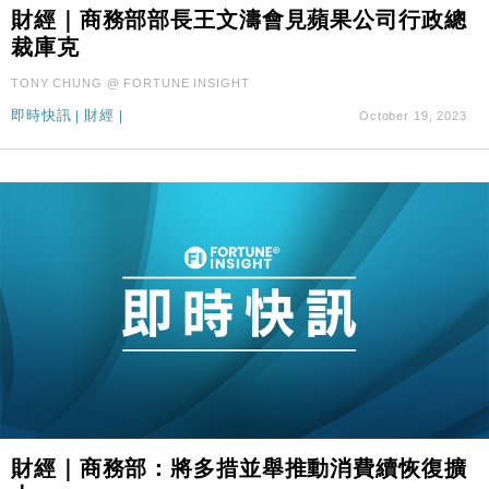
財經｜商務部部長王文濤會見蘋果公司行政總
財經｜SA售股自救後再出手 斥4億美元押注未上市公
15:59
裁庫克
司
財經｜華僑銀行上半年淨利創新高 中期息增15%至
18:31
TONY CHUNG @ FORTUNE INSIGHT
47仙
即時快訊
|
財經
|
October 19, 2023
財經｜滙豐上調香港今年GDP預測至4.5% 看好貿易
17:33
及消費表現
本地｜假冒內地執法人員要求交「保證金」 43歲女子
16:47
損失近6900萬元
財經｜日經失守6.5萬點後回穩 全周仍升近2%
16:05
財經｜恒隆10月換帥 玩具「反」斗城亞洲CEO蔡德
15:47
粦接任
財經｜韓股反覆波動收跌 連挫7周創逾3年最長跌勢
15:11
財經｜內地7月美元計價出口增近24%勝預期 貿易順
13:44
差達1125億美元
財經｜日本春季三度入市撐日圓 4月單日斥6.28萬億
12:44
財經｜商務部：將多措並舉推動消費續恢復擴
日圓干預創新高