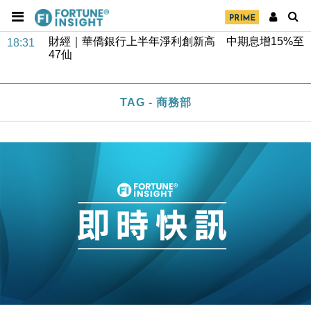
財經｜華僑銀行上半年淨利創新高 中期息增15%至
18:31
47仙
財經｜滙豐上調香港今年GDP預測至4.5% 看好貿易
17:33
及消費表現
本地｜假冒內地執法人員要求交「保證金」 43歲女子
16:47
損失近6900萬元
TAG - 商務部
財經｜日經失守6.5萬點後回穩 全周仍升近2%
16:05
財經｜恒隆10月換帥 玩具「反」斗城亞洲CEO蔡德
15:47
粦接任
財經｜韓股反覆波動收跌 連挫7周創逾3年最長跌勢
15:11
財經｜內地7月美元計價出口增近24%勝預期 貿易順
13:44
差達1125億美元
財經｜日本春季三度入市撐日圓 4月單日斥6.28萬億
12:44
日圓干預創新高
國際｜特朗普料美伊戰事快結束 承認部分彈藥庫存緊
11:12
張