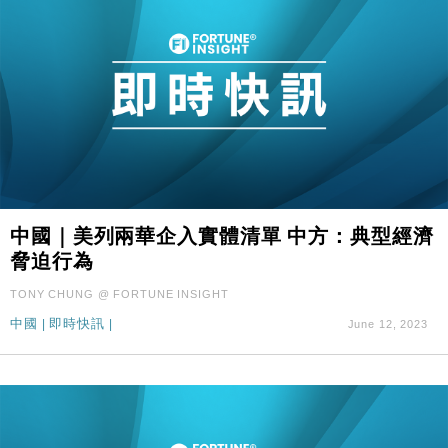
中國｜美列兩華企入實體清單 中方：典型經濟
脅迫行為
TONY CHUNG @ FORTUNE INSIGHT
中國
|
即時快訊
|
June 12, 2023