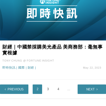
財經｜中國禁採購美光產品 美商務部：毫無事
實根據
TONY CHUNG @ FORTUNE INSIGHT
即時快訊
|
國際
|
財經
|
May 22, 2023
1
2
3
4
…
6
PREVIOUS
NEXT