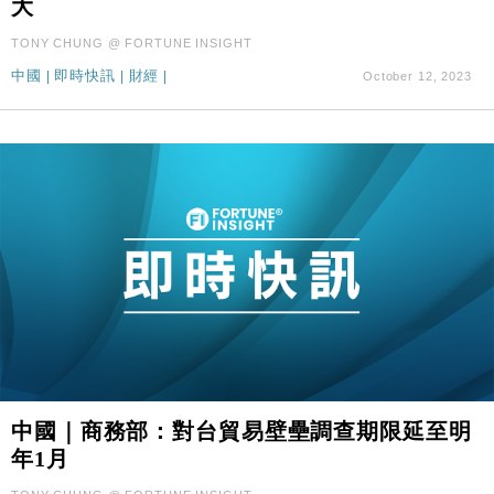
大
國際｜特朗普料美伊戰事快結束 承認部分彈藥庫存緊
11:12
TONY CHUNG @ FORTUNE INSIGHT
張
中國
|
即時快訊
|
財經
|
October 12, 2023
財經｜SA售股自救後再出手 斥4億美元押注未上市公
15:59
司
中國｜商務部：對台貿易壁壘調查期限延至明
年1月