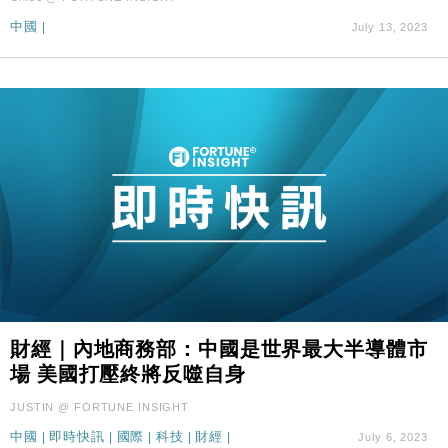
中國
|
July 13, 2023
財經｜內地商務部：中國是世界最大半導體市
場 美國打壓終將反噬自身
JUSTIN @ FORTUNE INSIGHT
中國
|
即時快訊
|
國際
|
科技
|
財經
|
July 6, 2023