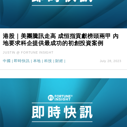
港股｜美團騰訊走高 成恒指貢獻榜頭兩甲 內
地要求科企提供最成功的初創投資案例
JUSTIN @ FORTUNE INSIGHT
中國
|
即時快訊
|
本地
|
科技
|
財經
|
July 28, 2023