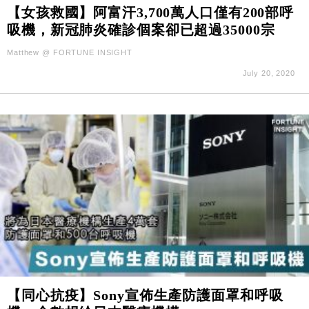
財經｜SHEIN傳最快8月中招股 估值料降至400億美
15:11
【女孩救國】阿富汗3,700萬人口僅有200部呼
元以下
吸機，新冠肺炎確診個案卻已超過35000宗
財經｜精星香港夥菜鳥拓全球智慧倉儲市場 加快海外
11:30
Matthew @ FORTUNE INSIGHT
市場落地
July 20, 2020
地產｜大酒店中期轉賺2300萬元 斥21億翻新香港及
14:50
東京半島
國際｜特朗普赴洛杉磯高球場活動前 男子攜槍彈被捕
13:12
財經｜香港7月PMI回落至51 企業擴張放慢兼縮減人
12:30
手
財經｜黑石傳再籌逾360億美元 支援Anthropic租用
11:40
Google晶片
財經｜美商務部擬擴大金屬關稅範圍 14類產品或加徵
10:57
25%
本地｜新世界K11 9月升級會員制度 增鉑金卡級別鎖
18:15
定高消費客群
財經｜本港6月零售額連升14個月 珠寶鐘錶銷售升勢
17:40
【同心抗疫】Sony宣佈生產防護面罩和呼吸
最強