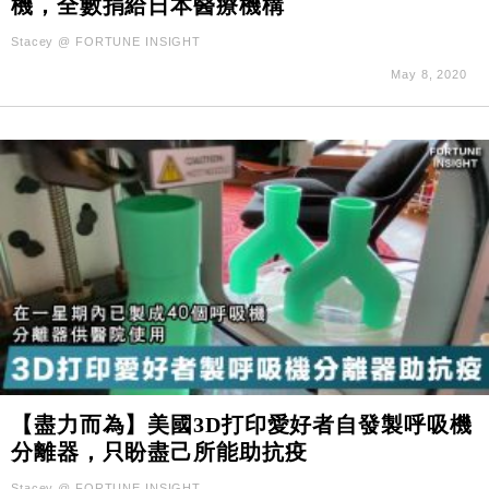
機，全數捐給日本醫療機構
財經｜滙控重啟最多10億美元回購 派息比率目標維持
16:33
50%
Stacey @ FORTUNE INSIGHT
財經｜SHEIN傳最快8月中招股 估值料降至400億美
15:11
May 8, 2020
元以下
【盡力而為】美國3D打印愛好者自發製呼吸機
分離器，只盼盡己所能助抗疫
Stacey @ FORTUNE INSIGHT