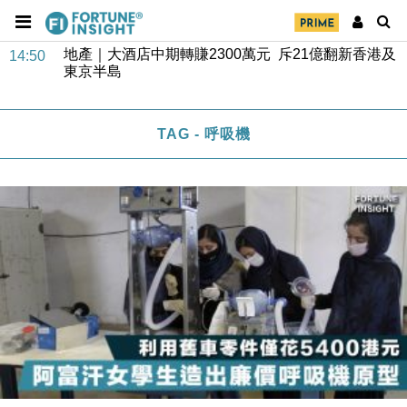
財經｜精星香港夥菜鳥拓全球智慧倉儲市場 加快海外
11:30
市場落地
地產｜大酒店中期轉賺2300萬元 斥21億翻新香港及
14:50
東京半島
國際｜特朗普赴洛杉磯高球場活動前 男子攜槍彈被捕
13:12
TAG - 呼吸機
財經｜香港7月PMI回落至51 企業擴張放慢兼縮減人
12:30
手
財經｜黑石傳再籌逾360億美元 支援Anthropic租用
11:40
Google晶片
財經｜美商務部擬擴大金屬關稅範圍 14類產品或加徵
10:57
25%
本地｜新世界K11 9月升級會員制度 增鉑金卡級別鎖
18:15
定高消費客群
財經｜本港6月零售額連升14個月 珠寶鐘錶銷售升勢
17:40
最強
財經｜滙控重啟最多10億美元回購 派息比率目標維持
16:33
50%