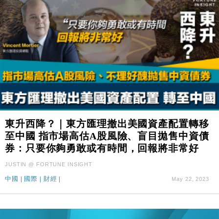
東升西降？｜東方匯理撤出美國資產配置轉移
至中國 指市場高估A股風險、盲目拋售中資債
券：只要你夠勇敢或有時間，回報將非常好
JUSTIN @ FORTUNE INSIGHT
中國
|
國際
|
財經
|
May 22, 2023