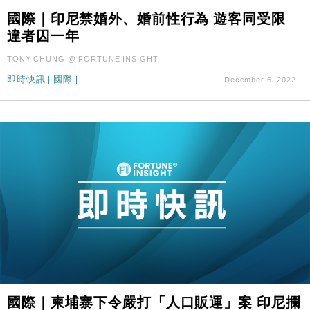
國際｜印尼禁婚外、婚前性行為 遊客同受限
違者囚一年
TONY CHUNG @ FORTUNE INSIGHT
即時快訊
|
國際
|
December 6, 2022
國際｜柬埔寨下令嚴打「人口販運」案 印尼攔