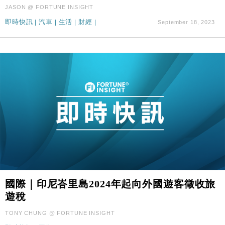
JASON @ FORTUNE INSIGHT
財經｜滙控重啟最多10億美元回購 派息比率目標維持
16:33
50%
即時快訊
|
汽車
|
生活
|
財經
|
September 18, 2023
國際｜印尼峇里島2024年起向外國遊客徵收旅
遊稅
TONY CHUNG @ FORTUNE INSIGHT