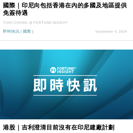
國際｜印尼向包括香港在內的多國及地區提供
財經｜SA售股自救後再出手 斥4億美元押注未上市公
15:59
司
免簽待遇
財經｜精星香港夥菜鳥拓全球智慧倉儲市場 加快海外
11:30
TONY CHUNG @ FORTUNE INSIGHT
市場落地
即時快訊
|
國際
|
September 4, 2024
地產｜大酒店中期轉賺2300萬元 斥21億翻新香港及
14:50
東京半島
國際｜特朗普赴洛杉磯高球場活動前 男子攜槍彈被捕
13:12
財經｜香港7月PMI回落至51 企業擴張放慢兼縮減人
12:30
手
財經｜黑石傳再籌逾360億美元 支援Anthropic租用
11:40
Google晶片
財經｜美商務部擬擴大金屬關稅範圍 14類產品或加徵
10:57
25%
本地｜新世界K11 9月升級會員制度 增鉑金卡級別鎖
18:15
定高消費客群
財經｜本港6月零售額連升14個月 珠寶鐘錶銷售升勢
17:40
港股｜吉利澄清目前沒有在印尼建廠計劃
最強