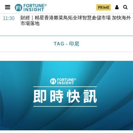
財經｜精星香港夥菜鳥拓全球智慧倉儲市場 加快海外
11:30
市場落地
地產｜大酒店中期轉賺2300萬元 斥21億翻新香港及
14:50
東京半島
國際｜特朗普赴洛杉磯高球場活動前 男子攜槍彈被捕
13:12
TAG - 印尼
財經｜香港7月PMI回落至51 企業擴張放慢兼縮減人
12:30
手
財經｜黑石傳再籌逾360億美元 支援Anthropic租用
11:40
Google晶片
財經｜美商務部擬擴大金屬關稅範圍 14類產品或加徵
10:57
25%
本地｜新世界K11 9月升級會員制度 增鉑金卡級別鎖
18:15
定高消費客群
財經｜本港6月零售額連升14個月 珠寶鐘錶銷售升勢
17:40
最強
財經｜滙控重啟最多10億美元回購 派息比率目標維持
16:33
50%