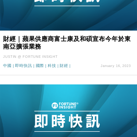
財經｜蘋果供應商富士康及和碩宣布今年於東
南亞擴張業務
JUSTIN @ FORTUNE INSIGHT
中國
|
即時快訊
|
國際
|
科技
|
財經
|
January 16, 2023