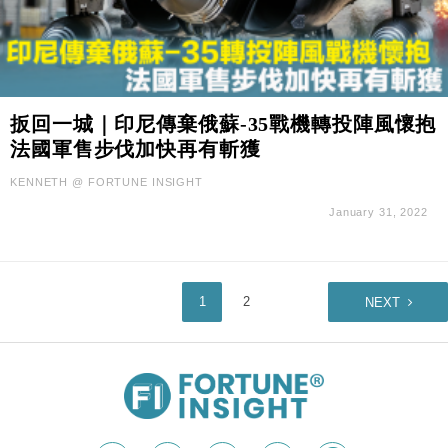
扳回一城｜印尼傳棄俄蘇-35戰機轉投陣風懷抱
法國軍售步伐加快再有斬獲
KENNETH @ FORTUNE INSIGHT
January 31, 2022
1
2
NEXT