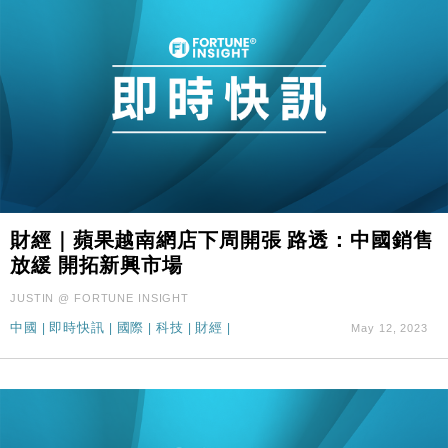
財經｜蘋果越南網店下周開張 路透：中國銷售
放緩 開拓新興市場
JUSTIN @ FORTUNE INSIGHT
中國
|
即時快訊
|
國際
|
科技
|
財經
|
May 12, 2023