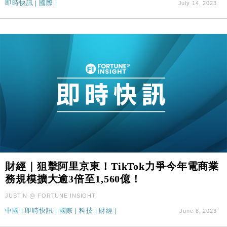
即時快訊
|
國際
|
July 14, 2023
財經｜狙擊阿里京東！TikTok力爭今年電商業
務規模擴大逾3倍至1,560億！
JUSTIN @ FORTUNE INSIGHT
中國
|
即時快訊
|
國際
|
科技
|
財經
|
June 8, 2023