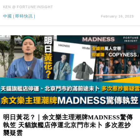
KEN @ FORTUNE INSIGHT
中國
|
即時快訊
|
February 16, 2023
明日黃花？｜余文樂主理潮牌MADNESS驚傳
執笠 天貓旗艦店停運北京門市未卜 多次惹抄
襲疑雲