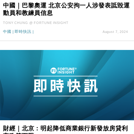
中國｜巴黎奧運 北京公安拘一人涉發表詆毀運
財經｜SA售股自救後再出手 斥4億美元押注未上市公
15:59
司
動員和教練員信息
財經｜精星香港夥菜鳥拓全球智慧倉儲市場 加快海外
11:30
TONY CHUNG @ FORTUNE INSIGHT
市場落地
中國
|
即時快訊
|
August 7, 2024
地產｜大酒店中期轉賺2300萬元 斥21億翻新香港及
14:50
東京半島
國際｜特朗普赴洛杉磯高球場活動前 男子攜槍彈被捕
13:12
財經｜香港7月PMI回落至51 企業擴張放慢兼縮減人
12:30
手
財經｜黑石傳再籌逾360億美元 支援Anthropic租用
11:40
Google晶片
財經｜美商務部擬擴大金屬關稅範圍 14類產品或加徵
10:57
25%
本地｜新世界K11 9月升級會員制度 增鉑金卡級別鎖
18:15
定高消費客群
財經｜本港6月零售額連升14個月 珠寶鐘錶銷售升勢
17:40
財經｜北京：明起降低商業銀行新發放房貸利
最強