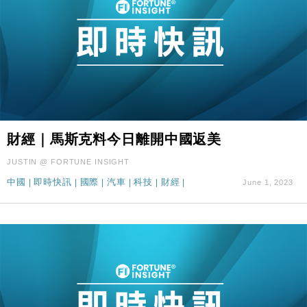
財經｜馬斯克料今日離開中國返美
JUSTIN @ FORTUNE INSIGHT
中國
|
即時快訊
|
國際
|
汽車
|
科技
|
財經
|
June 1, 2023