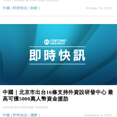
TONY CHUNG @ FORTUNE INSIGHT
中國
|
即時快訊
|
財經
|
October 31, 2023
中國｜北京市出台16條支持外資設研發中心 最
高可獲5000萬人幣資金援肋
JASON @ FORTUNE INSIGHT
中國
|
即時快訊
|
國際
|
September 4, 2023