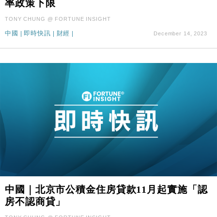
率政策下限
財經｜滙控重啟最多10億美元回購 派息比率目標維持
16:33
50%
TONY CHUNG @ FORTUNE INSIGHT
中國
|
即時快訊
|
財經
|
December 14, 2023
中國｜北京市公積金住房貸款11月起實施「認
房不認商貸」