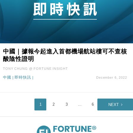
中國｜據報今起進入首都機場航站樓可不查核
酸陰性證明
TONY CHUNG @ FORTUNE INSIGHT
中國
|
即時快訊
|
December 6, 2022
1
2
3
…
6
NEXT