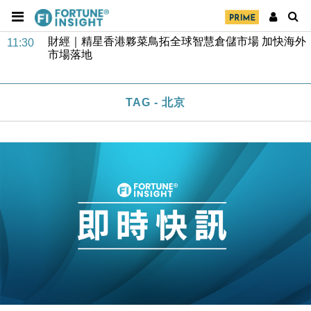
財經｜精星香港夥菜鳥拓全球智慧倉儲市場 加快海外
11:30
市場落地
地產｜大酒店中期轉賺2300萬元 斥21億翻新香港及
14:50
東京半島
國際｜特朗普赴洛杉磯高球場活動前 男子攜槍彈被捕
13:12
TAG - 北京
財經｜香港7月PMI回落至51 企業擴張放慢兼縮減人
12:30
手
財經｜黑石傳再籌逾360億美元 支援Anthropic租用
11:40
Google晶片
財經｜美商務部擬擴大金屬關稅範圍 14類產品或加徵
10:57
25%
本地｜新世界K11 9月升級會員制度 增鉑金卡級別鎖
18:15
定高消費客群
財經｜本港6月零售額連升14個月 珠寶鐘錶銷售升勢
17:40
最強
財經｜滙控重啟最多10億美元回購 派息比率目標維持
16:33
50%