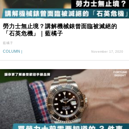
勞力士無止境？講解機械錶曾面臨被滅絕的
「石英危機」｜藍橘子
藍橘子
COLUMN
|
November 17, 2020