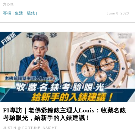
本地｜假冒內地執法人員要求交「保證金」 43歲女子
16:47
方心壤
損失近6900萬元
專欄
|
生活
|
腕錶
|
June 8, 2023
財經｜日經失守6.5萬點後回穩 全周仍升近2%
16:05
FI專訪｜老佛爺鐘錶主理人Louis：收藏名錶
考驗眼光，給新手的入錶建議！
JUSTIN @ FORTUNE INSIGHT