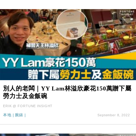
別人的老闆｜YY Lam林溢欣豪花150萬贈下屬
勞力士及金飯碗
ERIK @ FORTUNE INSIGHT
本地
|
腕錶
|
September 8, 2022