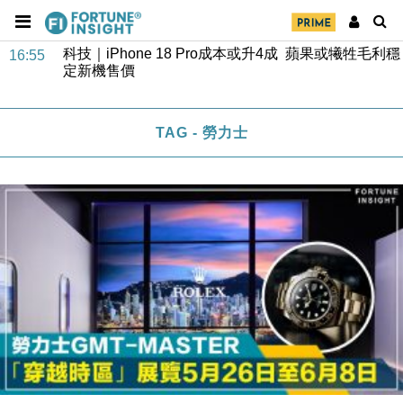
經濟｜大摩看淡內房今年表現 削新開工及銷售預測
17:38
科技｜iPhone 18 Pro成本或升4成 蘋果或犧牲毛利穩
16:55
定新機售價
本地｜香港迪拜下月10日合辦氣候金融會議
15:38
TAG - 勞力士
財經｜大摩削老鋪黃金目標價至505元 惟維持「增
14:49
持」評級
本地｜華嫂冰室太子店涉提供失實資料 遭禁申請輸入
13:49
勞工一年
中國｜強颱風「白海豚」殘渦北上 上海取消逾900班
12:11
機
財經｜華僑銀行上半年淨利創新高 中期息增15%至
18:31
47仙
財經｜滙豐上調香港今年GDP預測至4.5% 看好貿易
17:33
及消費表現
本地｜假冒內地執法人員要求交「保證金」 43歲女子
16:47
損失近6900萬元