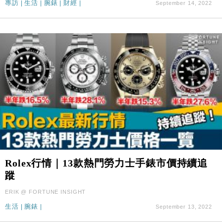
專訪
|
生活
|
腕錶
|
財經
|
September 14, 2022
Rolex行情｜13款熱門勞力士手錶市價持續追
蹤
ERIK @ FORTUNE INSIGHT
生活
|
腕錶
|
September 13, 2022