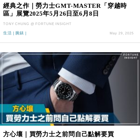
財經｜日經失守6.5萬點後回穩 全周仍升近2%
16:05
經典之作｜勞力士GMT-MASTER「穿越時
區」展覽2025年5月26日至6月8日
經濟｜大摩看淡內房今年表現 削新開工及銷售預測
17:38
TONY CHUNG @ FORTUNE INSIGHT
生活
|
腕錶
|
May 29, 2025
科技｜iPhone 18 Pro成本或升4成 蘋果或犧牲毛利穩
16:55
定新機售價
本地｜香港迪拜下月10日合辦氣候金融會議
15:38
財經｜大摩削老鋪黃金目標價至505元 惟維持「增
14:49
持」評級
本地｜華嫂冰室太子店涉提供失實資料 遭禁申請輸入
13:49
勞工一年
中國｜強颱風「白海豚」殘渦北上 上海取消逾900班
12:11
機
財經｜華僑銀行上半年淨利創新高 中期息增15%至
18:31
47仙
財經｜滙豐上調香港今年GDP預測至4.5% 看好貿易
17:33
方心壤｜買勞力士之前問自己點解要買
及消費表現