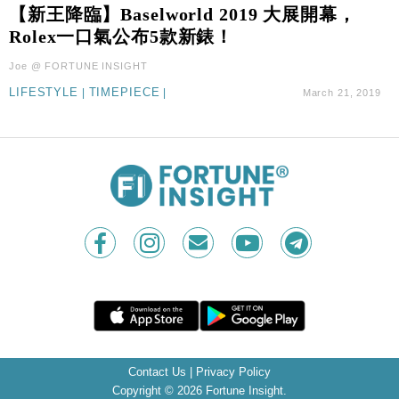
【新王降臨】Baselworld 2019 大展開幕，
Rolex一口氣公布5款新錶！
Joe @ FORTUNE INSIGHT
LIFESTYLE
|
TIMEPIECE
|
March 21, 2019
Contact Us
|
Privacy Policy
Copyright © 2026 Fortune Insight.