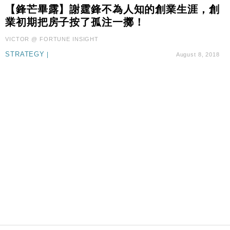
國際｜特朗普料美伊戰事快結束 承認部分彈藥庫存緊
11:12
【鋒芒畢露】謝霆鋒不為人知的創業生涯，創
張
業初期把房子按了孤注一擲！
財經｜SA售股自救後再出手 斥4億美元押注未上市公
15:59
VICTOR @ FORTUNE INSIGHT
司
STRATEGY
|
August 8, 2018
財經｜華僑銀行上半年淨利創新高 中期息增15%至
18:31
47仙
財經｜滙豐上調香港今年GDP預測至4.5% 看好貿易
17:33
及消費表現
本地｜假冒內地執法人員要求交「保證金」 43歲女子
16:47
損失近6900萬元
財經｜日經失守6.5萬點後回穩 全周仍升近2%
16:05
財經｜恒隆10月換帥 玩具「反」斗城亞洲CEO蔡德
15:47
粦接任
財經｜韓股反覆波動收跌 連挫7周創逾3年最長跌勢
15:11
財經｜內地7月美元計價出口增近24%勝預期 貿易順
13:44
差達1125億美元