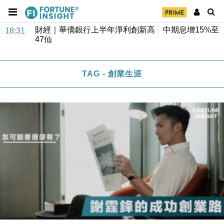
財經｜華僑銀行上半年淨利創新高 中期息增15%至
18:31
47仙
財經｜滙豐上調香港今年GDP預測至4.5% 看好貿易
17:33
及消費表現
TAG - 創業生涯
本地｜假冒內地執法人員要求交「保證金」 43歲女子
16:47
損失近6900萬元
財經｜日經失守6.5萬點後回穩 全周仍升近2%
16:05
財經｜恒隆10月換帥 玩具「反」斗城亞洲CEO蔡德
15:47
粦接任
財經｜韓股反覆波動收跌 連挫7周創逾3年最長跌勢
15:11
財經｜內地7月美元計價出口增近24%勝預期 貿易順
13:44
差達1125億美元
財經｜日本春季三度入市撐日圓 4月單日斥6.28萬億
12:44
日圓干預創新高