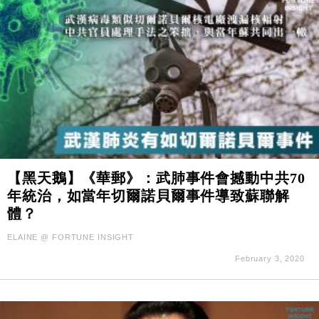
【黑天鵝】《華郵》：武肺事件會撼動中共70
年統治，如當年切爾諾貝爾事件導致蘇聯解
體？
ELAINE @ FORTUNE INSIGHT
February 3, 2020