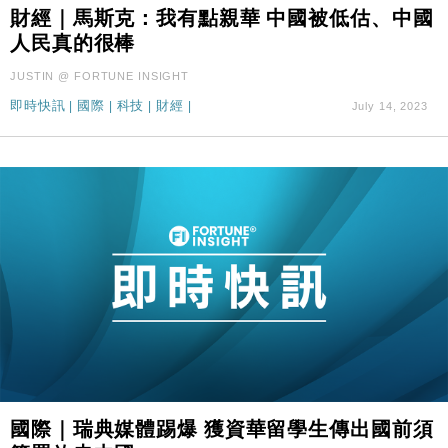
財經｜SA售股自救後再出手 斥4億美元押注未上市公
15:59
財經｜馬斯克：我有點親華 中國被低估、中國
司
人民真的很棒
財經｜華僑銀行上半年淨利創新高 中期息增15%至
18:31
JUSTIN @ FORTUNE INSIGHT
47仙
即時快訊
|
國際
|
科技
|
財經
|
July 14, 2023
財經｜滙豐上調香港今年GDP預測至4.5% 看好貿易
17:33
及消費表現
本地｜假冒內地執法人員要求交「保證金」 43歲女子
16:47
損失近6900萬元
財經｜日經失守6.5萬點後回穩 全周仍升近2%
16:05
財經｜恒隆10月換帥 玩具「反」斗城亞洲CEO蔡德
15:47
粦接任
財經｜韓股反覆波動收跌 連挫7周創逾3年最長跌勢
15:11
財經｜內地7月美元計價出口增近24%勝預期 貿易順
13:44
差達1125億美元
財經｜日本春季三度入市撐日圓 4月單日斥6.28萬億
12:44
國際｜瑞典媒體踢爆 獲資華留學生傳出國前須
日圓干預創新高