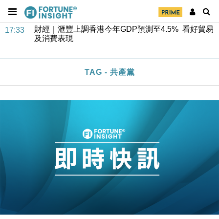
財經｜華僑銀行上半年淨利創新高 中期息增15%至
18:31
47仙
財經｜滙豐上調香港今年GDP預測至4.5% 看好貿易
17:33
及消費表現
本地｜假冒內地執法人員要求交「保證金」 43歲女子
16:47
損失近6900萬元
TAG - 共產黨
財經｜日經失守6.5萬點後回穩 全周仍升近2%
16:05
財經｜恒隆10月換帥 玩具「反」斗城亞洲CEO蔡德
15:47
粦接任
財經｜韓股反覆波動收跌 連挫7周創逾3年最長跌勢
15:11
財經｜內地7月美元計價出口增近24%勝預期 貿易順
13:44
差達1125億美元
財經｜日本春季三度入市撐日圓 4月單日斥6.28萬億
12:44
日圓干預創新高
國際｜特朗普料美伊戰事快結束 承認部分彈藥庫存緊
11:12
張