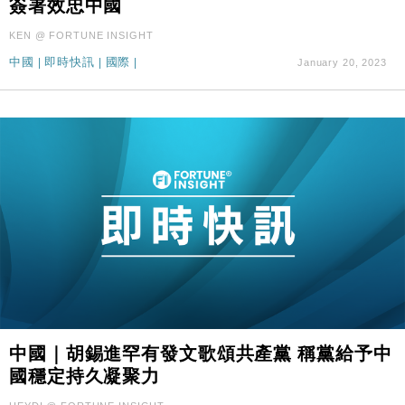
簽署效忠中國
國際｜特朗普料美伊戰事快結束 承認部分彈藥庫存緊
11:12
張
KEN @ FORTUNE INSIGHT
財經｜SA售股自救後再出手 斥4億美元押注未上市公
15:59
中國
|
即時快訊
|
國際
|
January 20, 2023
司
中國｜胡錫進罕有發文歌頌共產黨 稱黨給予中
國穩定持久凝聚力