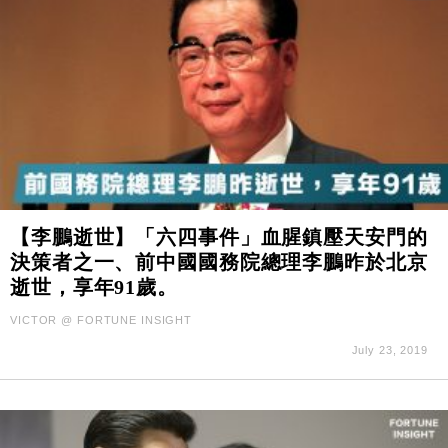
【李鵬逝世】「六四事件」血腥鎮壓天安門的
決策者之一、前中國國務院總理李鵬昨於北京
逝世，享年91歲。
VICTOR @ FORTUNE INSIGHT
July 23, 2019