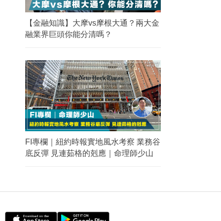
【金融知識】大摩vs摩根大通？兩大金
融業界巨頭你能分清嗎？
FI專欄｜紐約時報實地風水考察 業務谷
底反彈 見連茹格的剋應｜命理師少山