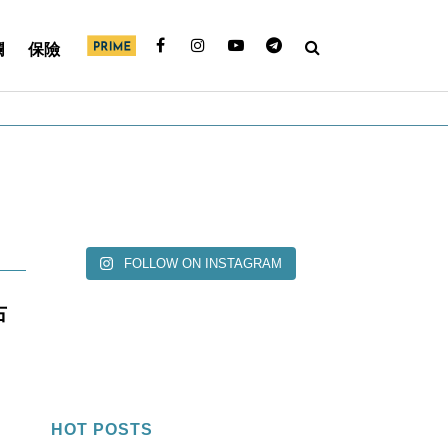
欄
保險
FOLLOW ON INSTAGRAM
右
HOT POSTS