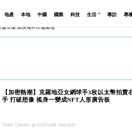
地產
本地
中國
國際
科技
生活
專訪
專
億美元押注未上市公司
儲市場 加快海外市場落地
斥21億翻新香港及東京半島
 男子攜槍彈被捕
業擴張放慢兼縮減人手
hropic租用Google晶片
14類產品或加徵25%
度 增鉑金卡級別鎖定高消費客群
 珠寶鐘錶銷售升勢最強
派息比率目標維持50%
【加密熱潮】克羅地亞女網球手3枚以太幣拍賣
億美元押注未上市公司
手 打破想像 搖身一變成NFT人形廣告板
儲市場 加快海外市場落地
斥21億翻新香港及東京半島
 男子攜槍彈被捕
業擴張放慢兼縮減人手
TONY CHUNG @ FORTUNE INSIGHT
hropic租用Google晶片