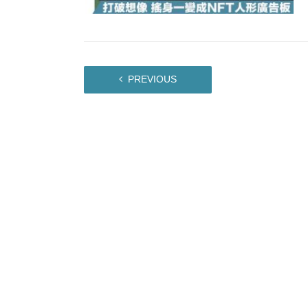
10:57
財經｜美商務部擬擴大金屬關稅範圍 
18:15
本地｜新世界K11 9月升級會員制
17:40
財經｜本港6月零售額連升14個月
16:33
財經｜滙控重啟最多10億美元回購 
PREVIOUS