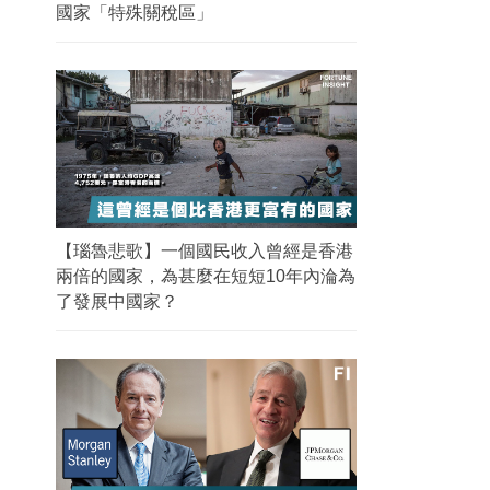
國家「特殊關稅區」
【瑙魯悲歌】一個國民收入曾經是香港
兩倍的國家，為甚麼在短短10年內淪為
了發展中國家？