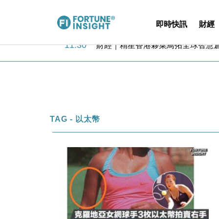
即時快訊
財經
15:59
財經｜SA售股自救後再出手 斥4
11:30
財經｜精星香港夥菜鳥拓全球智慧倉
14:50
地產｜大酒店中期轉賺2300萬元 
13:12
國際｜特朗普赴洛杉磯高球場活動前
12:30
財經｜香港7月PMI回落至51 企
11:40
財經｜黑石傳再籌逾360億美元 支援Ant
10:57
財經｜美商務部擬擴大金屬關稅範圍 
18:15
本地｜新世界K11 9月升級會員制
TAG - 以太幣
17:40
財經｜本港6月零售額連升14個月
16:33
財經｜滙控重啟最多10億美元回購 
15:59
財經｜SA售股自救後再出手 斥4
11:30
財經｜精星香港夥菜鳥拓全球智慧倉
14:50
地產｜大酒店中期轉賺2300萬元 
13:12
國際｜特朗普赴洛杉磯高球場活動前
12:30
財經｜香港7月PMI回落至51 企
11:40
財經｜黑石傳再籌逾360億美元 支援Ant