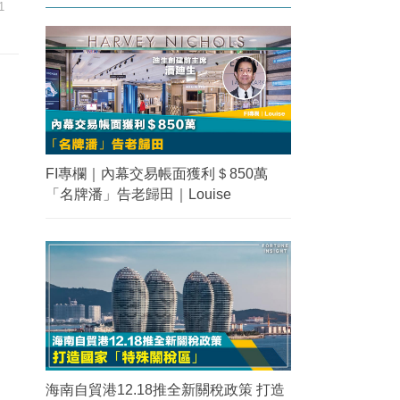
1
FI專欄｜內幕交易帳面獲利＄850萬
「名牌潘」告老歸田｜Louise
海南自貿港12.18推全新關稅政策 打造