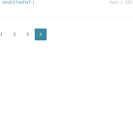
INVESTMENT
|
April 1, 202
14類產品或加徵25%
度 增鉑金卡級別鎖定高消費客群
 珠寶鐘錶銷售升勢最強
派息比率目標維持50%
1
2
3
4