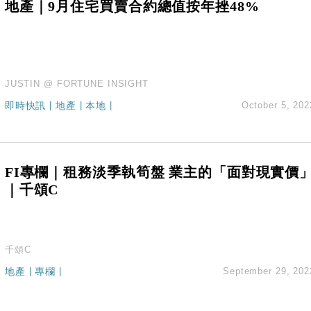
地產｜9月住宅買賣合約總值按年挫48%
JUSTIN @ FORTUNE INSIGHT
即時快訊
|
地產
|
本地
|
October 5, 202
FI專欄｜租務淡季執筍盤 業主的「面對現實價
｜千頌C
千頌C
地產
|
專欄
|
September 29, 202