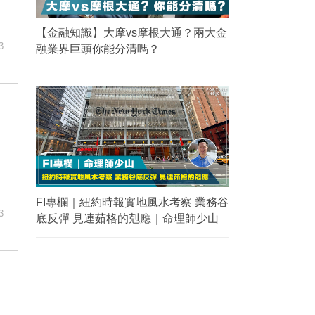
【金融知識】大摩vs摩根大通？兩大金
3
融業界巨頭你能分清嗎？
FI專欄｜紐約時報實地風水考察 業務谷
3
底反彈 見連茹格的剋應｜命理師少山