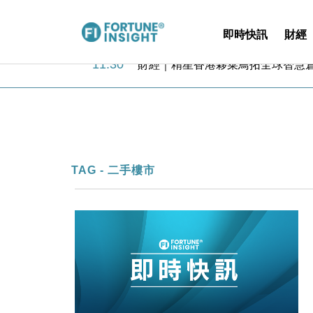
即時快訊
財經
11:30
財經｜精星香港夥菜鳥拓全球智慧倉
14:50
地產｜大酒店中期轉賺2300萬元 
13:12
國際｜特朗普赴洛杉磯高球場活動前
12:30
財經｜香港7月PMI回落至51 企
11:40
財經｜黑石傳再籌逾360億美元 支援Ant
10:57
財經｜美商務部擬擴大金屬關稅範圍 
18:15
本地｜新世界K11 9月升級會員制
TAG - 二手樓市
17:40
財經｜本港6月零售額連升14個月
16:33
財經｜滙控重啟最多10億美元回購 
15:11
財經｜SHEIN傳最快8月中招股 
11:30
財經｜精星香港夥菜鳥拓全球智慧倉
14:50
地產｜大酒店中期轉賺2300萬元 
13:12
國際｜特朗普赴洛杉磯高球場活動前
12:30
財經｜香港7月PMI回落至51 企
11:40
財經｜黑石傳再籌逾360億美元 支援Ant