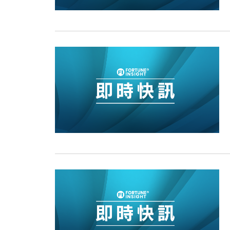
10:57
財經｜美商務部擬擴大金屬關稅範圍 
18:15
本地｜新世界K11 9月升級會員制
17:40
財經｜本港6月零售額連升14個月
16:33
財經｜滙控重啟最多10億美元回購 
15:11
財經｜SHEIN傳最快8月中招股 