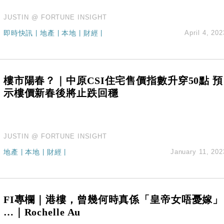
JUSTIN @ FORTUNE INSIGHT
即時快訊
|
地產
|
本地
|
財經
|
April 4, 202
樓市陽春？｜中原CSI住宅售價指數升穿50點 預
示樓價新春後將止跌回穩
JUSTIN @ FORTUNE INSIGHT
地產
|
本地
|
財經
|
January 11, 202
FI專欄｜港樓，曾幾何時真係「皇帝女唔憂嫁」
…｜Rochelle Au