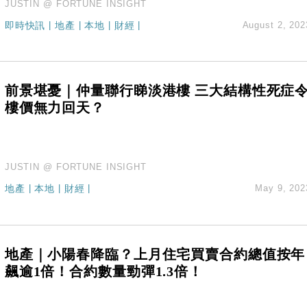
JUSTIN @ FORTUNE INSIGHT
即時快訊
|
地產
|
本地
|
財經
|
August 2, 202
前景堪憂｜仲量聯行睇淡港樓 三大結構性死症
樓價無力回天？
JUSTIN @ FORTUNE INSIGHT
地產
|
本地
|
財經
|
May 9, 202
地產｜小陽春降臨？上月住宅買賣合約總值按年
飆逾1倍！合約數量勁彈1.3倍！