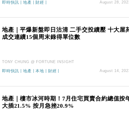
即時快訊
|
地產
|
財經
|
August 28, 202
14類產品或加徵25%
度 增鉑金卡級別鎖定高消費客群
 珠寶鐘錶銷售升勢最強
派息比率目標維持50%
地產｜平爆新盤即日沽清 二手交投續壓 十大屋
估值料降至400億美元以下
成交連續15個周末錄得單位數
TONY CHUNG @ FORTUNE INSIGHT
即時快訊
|
地產
|
本地
|
財經
|
August 14, 202
地產｜樓市冰河時期！7月住宅買賣合約總值按
大插21.5% 按月急挫20.9%