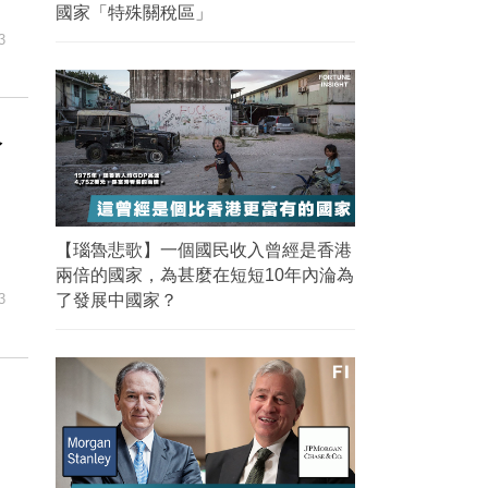
國家「特殊關稅區」
3
令
【瑙魯悲歌】一個國民收入曾經是香港
兩倍的國家，為甚麼在短短10年內淪為
3
了發展中國家？