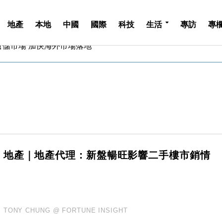
地產
本地
中國
國際
科技
生活
專訪
專
儲市場 加快海外市場落地
斥21億翻新香港及東京半島
 男子攜槍彈被捕
業擴張放慢兼縮減人手
hropic租用Google晶片
14類產品或加徵25%
度 增鉑金卡級別鎖定高消費客群
 珠寶鐘錶銷售升勢最強
派息比率目標維持50%
地產｜地產代理：新盤暢旺影響二手樓市銷情
估值料降至400億美元以下
儲市場 加快海外市場落地
斥21億翻新香港及東京半島
 男子攜槍彈被捕
業擴張放慢兼縮減人手
TONY CHUNG @ FORTUNE INSIGHT
hropic租用Google晶片