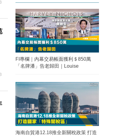
3
苑
FI專欄｜內幕交易帳面獲利＄850萬
「名牌潘」告老歸田｜Louise
3
年
海南自貿港12.18推全新關稅政策 打造