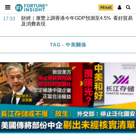
財經｜滙豐上調香港今年GDP預測至4.5% 看好貿易
17:33
及消費表現
本地｜假冒內地執法人員要求交「保證金」 43歲女子
16:47
損失近6900萬元
財經｜日經失守6.5萬點後回穩 全周仍升近2%
16:05
TAG - 中美關係
財經｜恒隆10月換帥 玩具「反」斗城亞洲CEO蔡德
15:47
粦接任
財經｜韓股反覆波動收跌 連挫7周創逾3年最長跌勢
15:11
財經｜內地7月美元計價出口增近24%勝預期 貿易順
13:44
差達1125億美元
財經｜日本春季三度入市撐日圓 4月單日斥6.28萬億
12:44
日圓干預創新高
國際｜特朗普料美伊戰事快結束 承認部分彈藥庫存緊
11:12
張
財經｜SA售股自救後再出手 斥4億美元押注未上市公
15:59
司