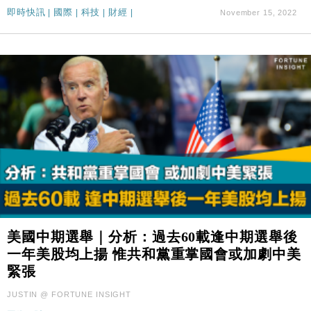
即時快訊
|
國際
|
科技
|
財經
|
November 15, 2022
美國中期選舉｜分析：過去60載逢中期選舉後
一年美股均上揚 惟共和黨重掌國會或加劇中美
緊張
JUSTIN @ FORTUNE INSIGHT