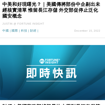
中美和好現曙光？｜美國傳將部份中企剔出未
財經｜華僑銀行上半年淨利創新高 中期息增15%至
18:31
47仙
經核實清單 惟留長江存儲 外交部促停止泛化
國安概念
財經｜滙豐上調香港今年GDP預測至4.5% 看好貿易
17:33
及消費表現
JUSTIN @ FORTUNE INSIGHT
本地｜假冒內地執法人員要求交「保證金」 43歲女子
16:47
中國
|
國際
|
科技
|
財經
|
December 15, 2022
損失近6900萬元
財經｜日經失守6.5萬點後回穩 全周仍升近2%
16:05
財經｜恒隆10月換帥 玩具「反」斗城亞洲CEO蔡德
15:47
粦接任
財經｜韓股反覆波動收跌 連挫7周創逾3年最長跌勢
15:11
財經｜內地7月美元計價出口增近24%勝預期 貿易順
13:44
差達1125億美元
財經｜日本春季三度入市撐日圓 4月單日斥6.28萬億
12:44
日圓干預創新高
國際｜特朗普料美伊戰事快結束 承認部分彈藥庫存緊
11:12
張