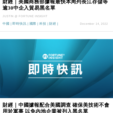
財經｜美國商務部據報最快本周列長江存儲等
財經｜SA售股自救後再出手 斥4億美元押注未上市公
15:59
逾30中企入貿易黑名單
司
JUSTIN @ FORTUNE INSIGHT
中國
|
即時快訊
|
國際
|
科技
|
財經
|
December 14, 2022
財經｜中國據報配合美國調查 確保美技術不會
用於軍事 以免內地企業被列入黑名單