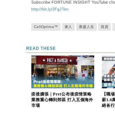
Subscribe FORTUNE INSIGHT YouTube cha
http://bit.ly/2FgJTen
CellOptima™
家人
康盛人生
投資
READ THESE
疫後擴張｜Pret公布後疫情策略
【職場
業務重心轉到郊區 打入五個海外
薪1.
市場
絕各行