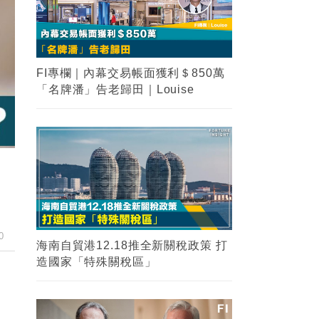
FI專欄｜內幕交易帳面獲利＄850萬
「名牌潘」告老歸田｜Louise
0
海南自貿港12.18推全新關稅政策 打
造國家「特殊關稅區」
習