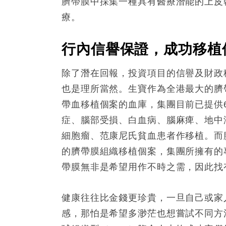
臍帶膜中採集一種具有醫療潛能的上皮
療。
行內信譽保證，成功移植
除了潛在回報，投資項目的信譽及財政
也是理所當然。生寶作為全港最大的臍
帶血移植個案的血庫，集團目前已提供
症、腦部受損、白血病、腦麻痺、地中
細胞瘤、范康尼氏貧血患者作移植。而
的臍帶膜組織移植個案，集團所擁有的
帶膜無非是希望用作不時之需，因此找
健康往往比金錢更珍貴，一旦自己或家
感，那怕是希望多渺茫也想嘗試不同方