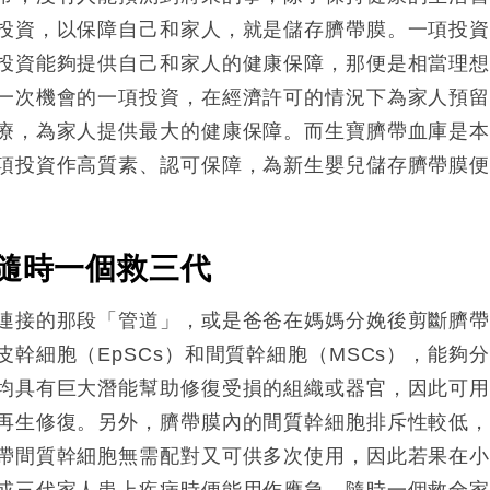
投資，以保障自己和家人，就是儲存臍帶膜。一項投
投資能夠提供自己和家人的健康保障，那便是相當理
一次機會的一項投資，在經濟許可的情況下為家人預
療，為家人提供最大的健康保障。而生寶臍帶血庫是
項投資作高質素、認可保障，為新生嬰兒儲存臍帶膜
隨時一個救三代
連接的那段「管道」，或是爸爸在媽媽分娩後剪斷臍
皮幹細胞（EpSCs）和間質幹細胞（MSCs），能夠
均具有巨大潛能幫助修復受損的組織或器官，因此可
再生修復。另外，臍帶膜內的間質幹細胞排斥性較低
帶間質幹細胞無需配對又可供多次使用，因此若果在
或三代家人患上疾病時便能用作應急，隨時一個救全