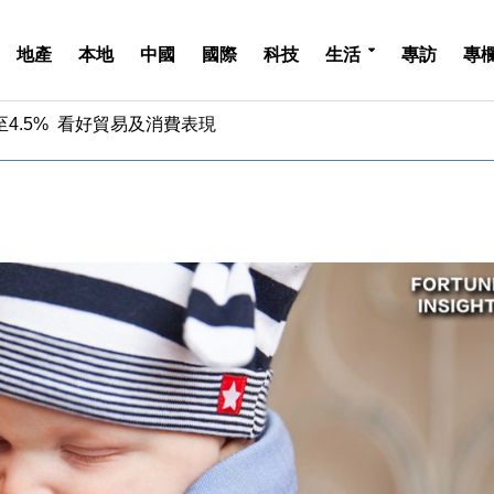
地產
本地
中國
國際
科技
生活
專訪
專
中期息增15%至47仙
4.5% 看好貿易及消費表現
金」 43歲女子損失近6900萬元
周仍升近2%
城亞洲CEO蔡德粦接任
創逾3年最長跌勢
%勝預期 貿易順差達1125億美元
單日斥6.28萬億日圓干預創新高
認部分彈藥庫存緊張
億美元押注未上市公司
中期息增15%至47仙
4.5% 看好貿易及消費表現
金」 43歲女子損失近6900萬元
周仍升近2%
城亞洲CEO蔡德粦接任