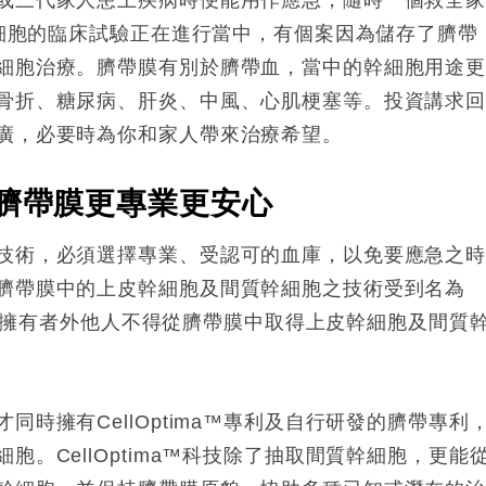
幹細胞的臨床試驗正在進行當中，有個案因為儲存了臍帶
細胞治療。臍帶膜有別於臍帶血，當中的幹細胞用途
骨折、糖尿病、肝炎、中風、心肌梗塞等。投資講求
廣，必要時為你和家人帶來治療希望。
臍帶膜更專業更安心
技術，必須選擇專業、受認可的血庫，以免要應急之
臍帶膜中的上皮幹細胞及間質幹細胞之技術受到名為
除專利擁有者外他人不得從臍帶膜中取得上皮幹細胞及間質
時擁有CellOptima™專利及自行研發的臍帶專利
。CellOptima™科技除了抽取間質幹細胞，更能