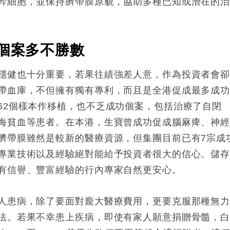
幹細胞，並保持臍帶膜原貌，協助多種已知或潛在的
個案多不勝數
穩健也十分重要，若果往績強差人意，作為投資者會
帶血庫，不但擁有獨有專利，而且是全港促成最多成
62個樣本作移植，也不乏成功個案，包括治療了自閉
海貧血等患者。在本港，生寶曾成功促成腦麻痺、神
臍帶膜雖然是較新的醫療資源，但集團目前已有7宗成
專業技術以及經驗絕對能給予投資者很大的信心。儲
有信譽、豐富經驗的行內專家自然更安心。
人患病，除了要面對龐大醫療費用，更要克服那種無
法。若果不幸患上疾病，即使有家人願意捐贈骨髓，