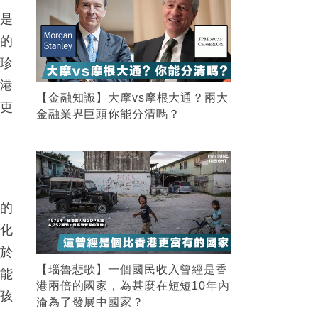
資是
想的
留珍
本港
【金融知識】大摩vs摩根大通？兩大
便更
金融業界巨頭你能分清嗎？
帶的
分化
用於
【瑙魯悲歌】一個國民收入曾經是香
，能
港兩倍的國家，為甚麼在短短10年內
小孩
淪為了發展中國家？
家。