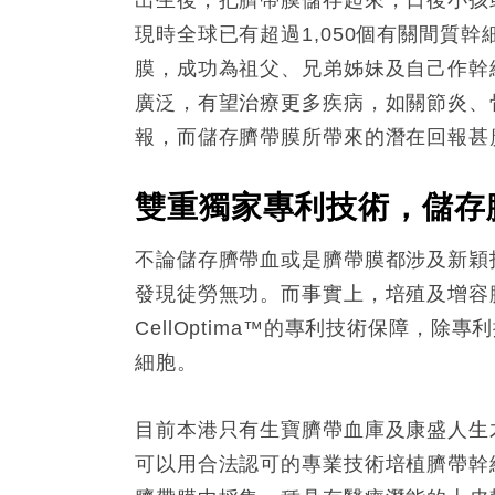
現時全球已有超過1,050個有關間質
膜，成功為祖父、兄弟姊妹及自己作幹
廣泛，有望治療更多疾病，如關節炎、
報，而儲存臍帶膜所帶來的潛在回報甚
雙重獨家專利技術，儲存
不論儲存臍帶血或是臍帶膜都涉及新穎
發現徒勞無功。而事實上，培殖及增容
CellOptima™的專利技術保障，
細胞。
目前本港只有生寶臍帶血庫及康盛人生才同
可以用合法認可的專業技術培植臍帶幹細胞