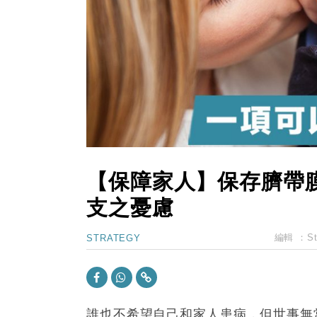
15:11
財經｜韓股反覆波動收跌 連挫7周
13:44
財經｜內地7月美元計價出口增近24
12:44
財經｜日本春季三度入市撐日圓 4月
11:12
國際｜特朗普料美伊戰事快結束 承
15:59
財經｜SA售股自救後再出手 斥4
【保障家人】保存臍帶
支之憂慮
編輯 ：
S
STRATEGY
誰也不希望自己和家人患病，但世事無