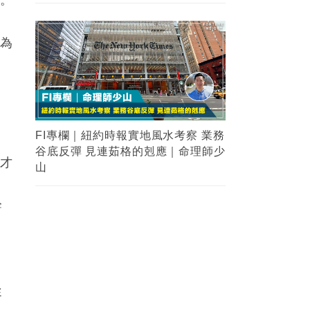
更為
回
FI專欄｜紐約時報實地風水考察 業務
谷底反彈 見連茹格的剋應｜命理師少
時才
山
幹
，
從