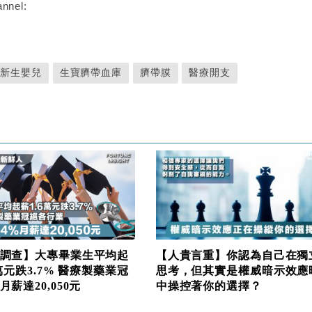
nnel:
新生嬰兒
生寶臍帶血庫
臍帶膜
醫療開支
調查】大專畢業生平均起
【人貴言重】你認為自己在獨
6萬元跌3.7% 醫療製藥業冠
思考，但其實是權威暗示效應
月薪達20,050元
中操控著你的選擇？