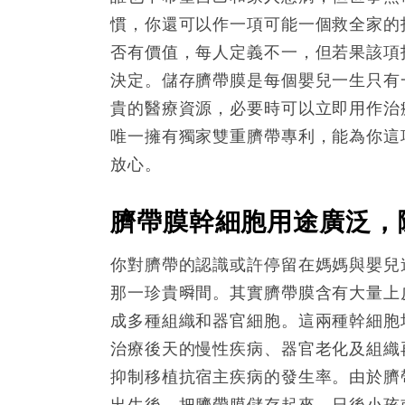
慣，你還可以作一項可能一個救全家的
否有價值，每人定義不一，但若果該項
決定。儲存臍帶膜是每個嬰兒一生只有
貴的醫療資源，必要時可以立即用作治
唯一擁有獨家雙重臍帶專利，能為你這
放心。
臍帶膜幹細胞用途廣泛，
你對臍帶的認識或許停留在媽媽與嬰兒
那一珍貴𣊬間。其實臍帶膜含有大量上
成多種組織和器官細胞。這兩種幹細胞
治療後天的慢性疾病、器官老化及組織
抑制移植抗宿主疾病的發生率。由於臍
出生後，把臍帶膜儲存起來，日後小孩