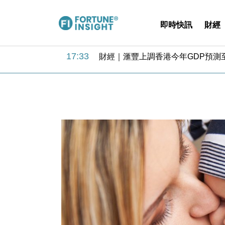
即時快訊
財經
18:31
財經｜華僑銀行上半年淨利創新高 
17:33
財經｜滙豐上調香港今年GDP預測至
16:47
本地｜假冒內地執法人員要求交「保證
16:05
財經｜日經失守6.5萬點後回穩 全
15:47
財經｜恒隆10月換帥 玩具「反」斗
15:11
財經｜韓股反覆波動收跌 連挫7周
13:44
財經｜內地7月美元計價出口增近24
12:44
財經｜日本春季三度入市撐日圓 4月
11:12
國際｜特朗普料美伊戰事快結束 承
15:59
財經｜SA售股自救後再出手 斥4
18:31
財經｜華僑銀行上半年淨利創新高 
17:33
財經｜滙豐上調香港今年GDP預測至
16:47
本地｜假冒內地執法人員要求交「保證
16:05
財經｜日經失守6.5萬點後回穩 全
15:47
財經｜恒隆10月換帥 玩具「反」斗