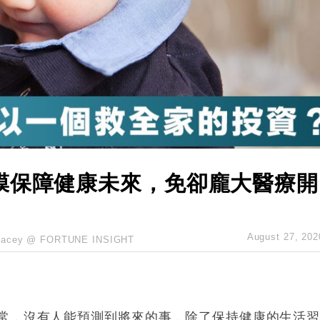
創逾3年最長跌勢
%勝預期 貿易順差達1125億美元
單日斥6.28萬億日圓干預創新高
認部分彈藥庫存緊張
億美元押注未上市公司
膜保障健康未來，免卻龐大醫療開
August 27, 202
tacey @ FORTUNE INSIGHT
常，沒有人能預測到將來的事，除了保持健康的生活