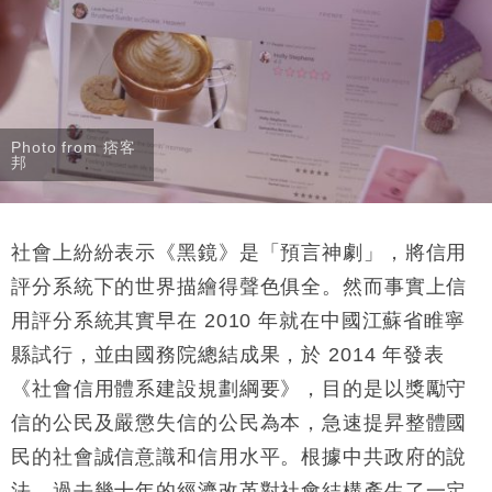
財經｜SA售股自救後再出手 斥4億美元押注未上市公
15:59
司
Photo from 痞客
邦
社會上紛紛表示《黑鏡》是「預言神劇」，將信用
評分系統下的世界描繪得聲色俱全。然而事實上信
用評分系統其實早在 2010 年就在中國江蘇省睢寧
縣試行，並由國務院總結
成果，於 2014 年發表
《社會信用體系建設規劃綱要》，目的是以獎勵守
信的公民及嚴懲失信的公民為本，急速提昇整體國
民的社會誠信意識和信用水平。根據中共政府的說
法，過去幾十年的經濟改革對社會結構產生了一定