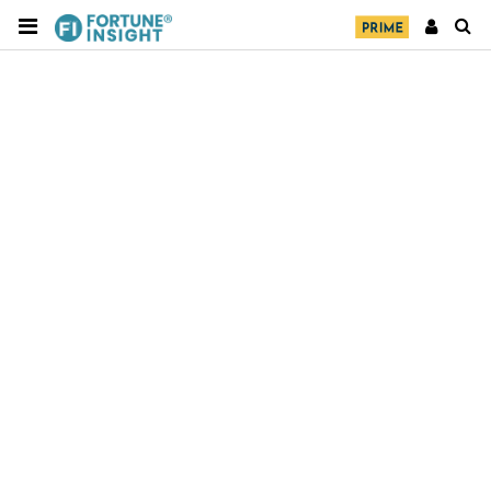
財經｜華僑銀行上半年淨利創新高 中期息增15%至
18:31
47仙