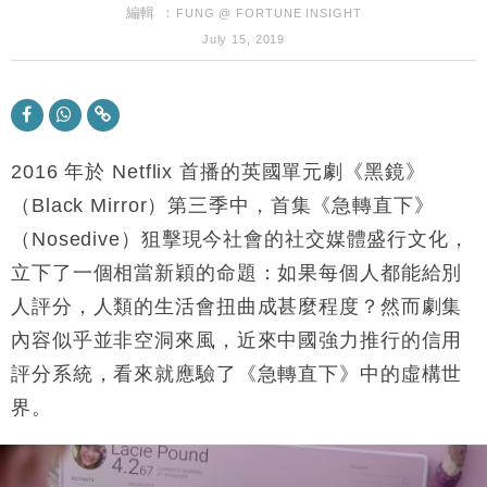
財經｜華僑銀行上半年淨利創新高 中期息增15%至
編輯 ：
18:31
FUNG @ FORTUNE INSIGHT
47仙
July 15, 2019
財經｜滙豐上調香港今年GDP預測至4.5% 看好貿易
17:33
及消費表現
本地｜假冒內地執法人員要求交「保證金」 43歲女子
16:47
損失近6900萬元
2016 年於 Netflix 首播的英國單元劇《黑鏡》
財經｜日經失守6.5萬點後回穩 全周仍升近2%
16:05
（Black Mirror）第三季中，首集《急轉直下》
財經｜恒隆10月換帥 玩具「反」斗城亞洲CEO蔡德
15:47
（Nosedive）狙擊現今社會的社交媒體盛行文化，
粦接任
立下了一個相當新穎的命題：如果每個人都能給別
財經｜韓股反覆波動收跌 連挫7周創逾3年最長跌勢
15:11
人評分，人類的生活會扭曲成甚麼程度？然而劇集
財經｜內地7月美元計價出口增近24%勝預期 貿易順
內容似乎並非空洞來風，近來中國強力推行的信用
13:44
差達1125億美元
評分系統，看來就應驗了《急轉直下》中的虛構世
財經｜日本春季三度入市撐日圓 4月單日斥6.28萬億
12:44
界。
日圓干預創新高
國際｜特朗普料美伊戰事快結束 承認部分彈藥庫存緊
11:12
張