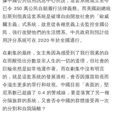
據中國公共信用訊息中心所說，這套系統成立至今
已令 350 萬公民自願履行法律義務。而美國副總統
彭斯則指責這套系統是破壞自由開放社會的「歐威
爾主義」式系統，故意從各種意義上去監控全國公
民，強行改變他們的生活體系。中共政府則預計信
用評分系統可在 2020 年於全國通行。
在劇集的最終，女主角因為感受到了我行我素的自
在而醒悟出分數並非人生的一切的道理，但社會的
巨輪依然是如常地運作著。而在劇集中沒有明言
的，就是這套系統的發展過程，會否因揠苗助長而
令滋生更多的罪行和歧視。中國目前「表面的」堅
尼系數已超越了 0.4 的警戒線，要是落實了另一種
分隔族群的系統，又會否令中國的群體接受再一次
的分割和自我隔離？