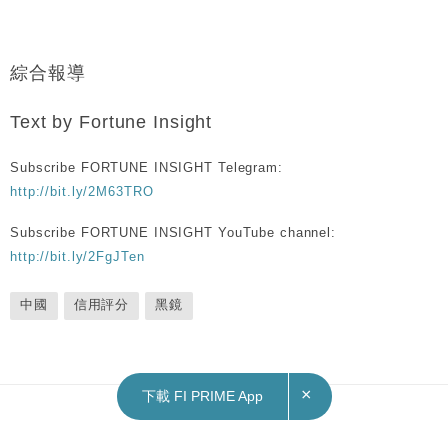
綜合報導
Text by Fortune Insight
Subscribe FORTUNE INSIGHT Telegram:
http://bit.ly/2M63TRO
Subscribe FORTUNE INSIGHT YouTube channel:
http://bit.ly/2FgJTen
中國
信用評分
黑鏡
×
下載 FI PRIME App