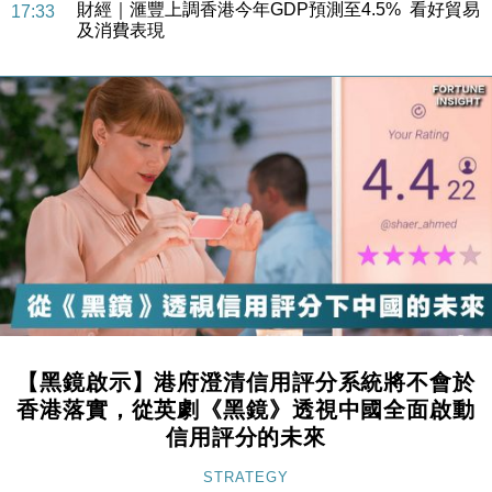
財經｜滙豐上調香港今年GDP預測至4.5% 看好貿易
17:33
及消費表現
本地｜假冒內地執法人員要求交「保證金」 43歲女子
16:47
損失近6900萬元
財經｜日經失守6.5萬點後回穩 全周仍升近2%
16:05
財經｜恒隆10月換帥 玩具「反」斗城亞洲CEO蔡德
15:47
粦接任
財經｜韓股反覆波動收跌 連挫7周創逾3年最長跌勢
15:11
財經｜內地7月美元計價出口增近24%勝預期 貿易順
13:44
差達1125億美元
財經｜日本春季三度入市撐日圓 4月單日斥6.28萬億
12:44
日圓干預創新高
【黑鏡啟示】港府澄清信用評分系統將不會於
國際｜特朗普料美伊戰事快結束 承認部分彈藥庫存緊
11:12
香港落實，從英劇《黑鏡》透視中國全面啟動
張
信用評分的未來
財經｜SA售股自救後再出手 斥4億美元押注未上市公
15:59
司
STRATEGY