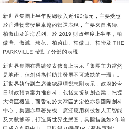
新世界集團上半年度總收入近
493
億元，主要受惠
於香港物業發展卓越的營運表現，主要來自名鑄、
柏傲山及迎海系列。於
2019
財政年度上半年，柏
傲灣、傲瀧、瑧蓺、柏蔚山、柏傲山、柏巒及
THE
PARKVILLE
帶動了分部的表現。
新世界集團在業績發表佈會上表示「集團主力當然
是地產，但創科為輔助其發展不可或缺的一環」。
新世界執行副主席兼總經理鄭志剛表示，政府於今
日財政預算案力推創科：包括支援初創企業，把握
大灣區機遇，而香港於大灣區的定位亦是國際創科
中心，集團亦早著先機，廣泛應用科技如人工智能
及大數據等，打造新世界生態圈，具體措施如
2
年前
已成立創科中心，已取得
70
幾個
IP
（產品專利），