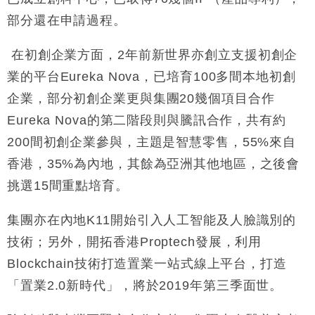
部分還在申請過程。
在初創企業方面，
2
年前新世界亦創立支援初創企
業的平台
Eureka Nova
，已培育
100
多間本地初創
企業，部分初創企業更與集團
20
幾個項目合作
Eureka Nova
的第二階段則與騰訊合作，共有約
200
間初創企業參與，主題是智慧零售，
55%
來自
香港，
35%
為內地，其餘為亞洲其他地區，之後會
挑選
15
間重點培育。
集團亦在內地
K11
開始引入人工智能及人臉識別的
技術；
另外，開拓香港
Proptech
發展，利用
Blockchain
技術打造置業一站式線上平台，打造
「置業
2.0
新時代」，將於
2019
年第三季面世。