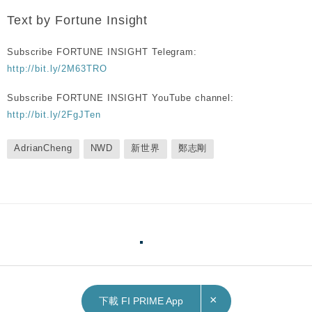
Text by Fortune Insight
Subscribe FORTUNE INSIGHT Telegram:
http://bit.ly/2M63TRO
Subscribe FORTUNE INSIGHT YouTube channel:
http://bit.ly/2FgJTen
AdrianCheng
NWD
新世界
鄭志剛
×
下載 FI PRIME App