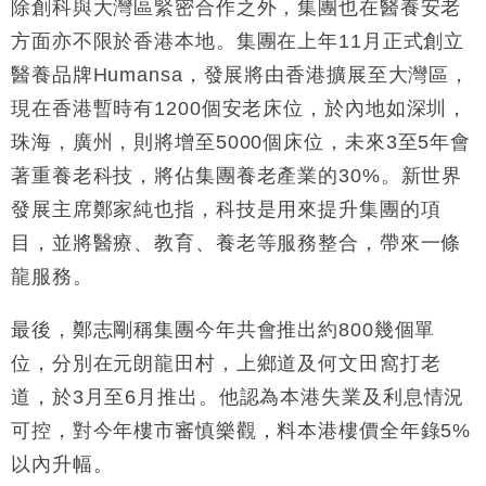
除創科與大灣區緊密合作之外，集團也在醫養安老
方面亦不限於香港本地。集團在上年
11
月正式創立
醫養品牌
Humansa
，發展將由香港擴展至大灣區，
現在香港暫時有
1200
個安老床位，於內地如深圳，
珠海，廣州，則將增至
5000
個床位，未來
3
至
5
年會
著重養老科技，將佔集團養老產業的
30%。新世界
發展主席鄭家純也指，科技是用來提升集團的項
目，並將醫療、教育、養老等服務整合，帶來一條
龍服務。
最後，鄭志剛稱集團今年共會推出約
800
幾個單
位，分別在元朗龍田村，上鄉道及何文田窩打老
道，於
3
月至
6
月推出。他認為本港失業及利息情況
可控，對今年樓市審慎樂觀，料本港樓價全年錄
5%
以內升幅。