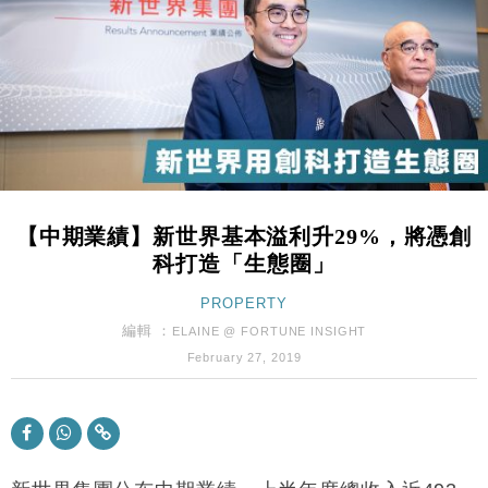
財經｜恒隆10月換帥 玩具「反」斗城亞洲CEO蔡德
15:47
粦接任
財經｜韓股反覆波動收跌 連挫7周創逾3年最長跌勢
15:11
財經｜內地7月美元計價出口增近24%勝預期 貿易順
13:44
差達1125億美元
財經｜日本春季三度入市撐日圓 4月單日斥6.28萬億
12:44
日圓干預創新高
【中期業績】新世界基本溢利升29%，將憑創
國際｜特朗普料美伊戰事快結束 承認部分彈藥庫存緊
11:12
科打造「生態圈」
張
財經｜SA售股自救後再出手 斥4億美元押注未上市公
PROPERTY
15:59
司
編輯 ：
ELAINE @ FORTUNE INSIGHT
財經｜華僑銀行上半年淨利創新高 中期息增15%至
18:31
February 27, 2019
47仙
財經｜滙豐上調香港今年GDP預測至4.5% 看好貿易
17:33
及消費表現
本地｜假冒內地執法人員要求交「保證金」 43歲女子
16:47
損失近6900萬元