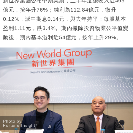
新世界
集團
公布中期業績，上半年度總收入近
493
財經｜日經失守6.5萬點後回穩 全周仍升近2%
億元，按年升
76%
；純利為
112.84
億元，微升
16:05
0.12%
，派中期息
0.14
元，與去年持平；每股基本
財經｜恒隆10月換帥 玩具「反」斗城亞洲CEO蔡德
15:47
盈利
1.11
元，跌
3.4%
。
期內撇除投資物業公平值變
粦接任
動後，期內基本溢利近
54
億元，按年上升
29%
。
財經｜韓股反覆波動收跌 連挫7周創逾3年最長跌勢
15:11
財經｜內地7月美元計價出口增近24%勝預期 貿易順
13:44
差達1125億美元
財經｜日本春季三度入市撐日圓 4月單日斥6.28萬億
12:44
日圓干預創新高
國際｜特朗普料美伊戰事快結束 承認部分彈藥庫存緊
11:12
張
財經｜SA售股自救後再出手 斥4億美元押注未上市公
15:59
司
Photo by
Fortune Insight