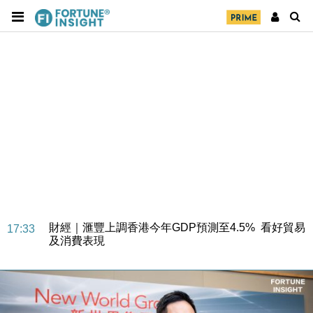
財經｜華僑銀行上半年淨利創新高 中期息增15%至
18:31
47仙
財經｜滙豐上調香港今年GDP預測至4.5% 看好貿易
17:33
及消費表現
本地｜假冒內地執法人員要求交「保證金」 43歲女子
16:47
損失近6900萬元
財經｜日經失守6.5萬點後回穩 全周仍升近2%
16:05