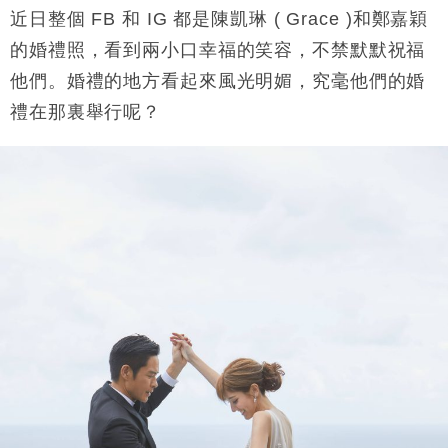
近日整個 FB 和 IG 都是陳凱琳 ( Grace )和鄭嘉穎
財經｜恒隆10月換帥 玩具「反」斗城亞洲CEO蔡德
15:47
粦接任
的婚禮照，看到兩小口幸福的笑容，不禁默默祝福
財經｜韓股反覆波動收跌 連挫7周創逾3年最長跌勢
15:11
他們。婚禮的地方看起來風光明媚，究毫他們的婚
禮在那裏舉行呢？
財經｜內地7月美元計價出口增近24%勝預期 貿易順
13:44
差達1125億美元
財經｜日本春季三度入市撐日圓 4月單日斥6.28萬億
12:44
日圓干預創新高
國際｜特朗普料美伊戰事快結束 承認部分彈藥庫存緊
11:12
張
財經｜SA售股自救後再出手 斥4億美元押注未上市公
15:59
司