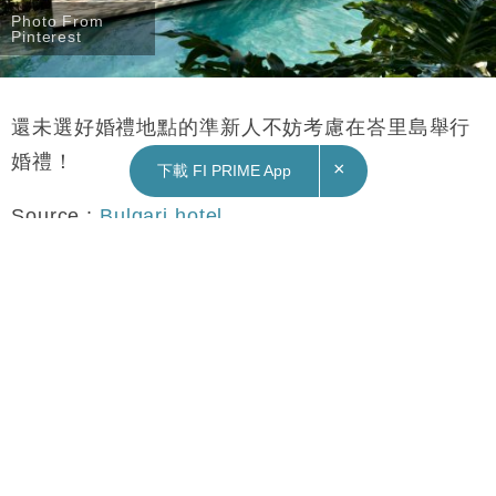
Photo From
Pinterest
還未選好婚禮地點的準新人不妨考慮在峇里島舉行
婚禮！
×
下載 FI PRIME App
Source :
Bulgari hotel
Text By Fortune Insight
Subscribe FORTUNE INSIGHT Telegram:
http://bit.ly/2M63TRO
Subscribe FORTUNE INSIGHT YouTube channel:
http://bit.ly/2FgJTen