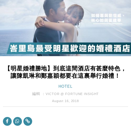
財經｜韓股反覆波動收跌 連挫7周創逾3年最長跌勢
15:11
財經｜內地7月美元計價出口增近24%勝預期 貿易順
13:44
差達1125億美元
財經｜日本春季三度入市撐日圓 4月單日斥6.28萬億
12:44
日圓干預創新高
國際｜特朗普料美伊戰事快結束 承認部分彈藥庫存緊
11:12
張
財經｜SA售股自救後再出手 斥4億美元押注未上市公
15:59
【明星婚禮勝地】到底這間酒店有甚麼特色，
司
讓陳凱琳和鄭嘉穎都要在這裏舉行婚禮！
財經｜華僑銀行上半年淨利創新高 中期息增15%至
18:31
47仙
HOTEL
財經｜滙豐上調香港今年GDP預測至4.5% 看好貿易
17:33
編輯 ：
VICTOR @ FORTUNE INSIGHT
及消費表現
August 16, 2018
本地｜假冒內地執法人員要求交「保證金」 43歲女子
16:47
損失近6900萬元
財經｜日經失守6.5萬點後回穩 全周仍升近2%
16:05