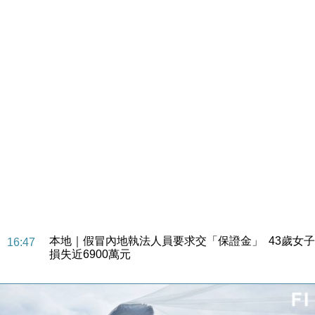
財經｜華僑銀行上半年淨利創新高 中期息增15%至
18:31
47仙
財經｜滙豐上調香港今年GDP預測至4.5% 看好貿易
17:33
及消費表現
本地｜假冒內地執法人員要求交「保證金」 43歲女子
16:47
損失近6900萬元
財經｜日經失守6.5萬點後回穩 全周仍升近2%
16:05
財經｜恒隆10月換帥 玩具「反」斗城亞洲CEO蔡德
15:47
粦接任