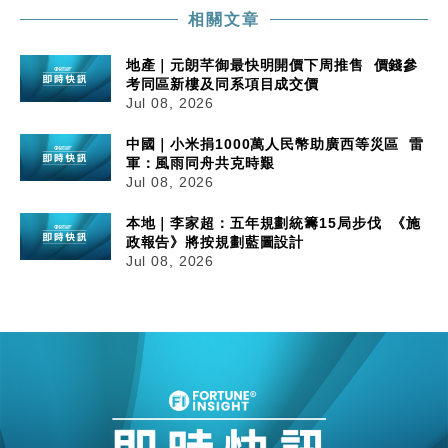
相關文章
地產｜元朗芊御最快明開價下周推售 價錢參
考同區新樓及同系項目成交價
Jul 08, 2026
中國｜小米捐1000萬人民幣助廣西等災區 雷
軍：風雨同舟共克時艱
Jul 08, 2026
本地｜李家超：五年規劃統籌15局步伐 《施
政報告》將按規劃藍圖設計
Jul 08, 2026