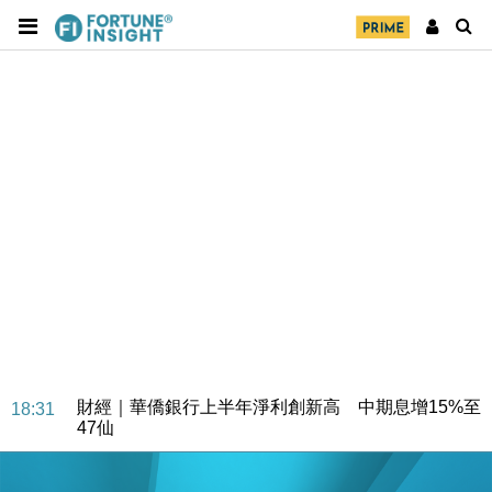
財經｜華僑銀行上半年淨利創新高 中期息增15%至
18:31
47仙
財經｜滙豐上調香港今年GDP預測至4.5% 看好貿易
17:33
及消費表現