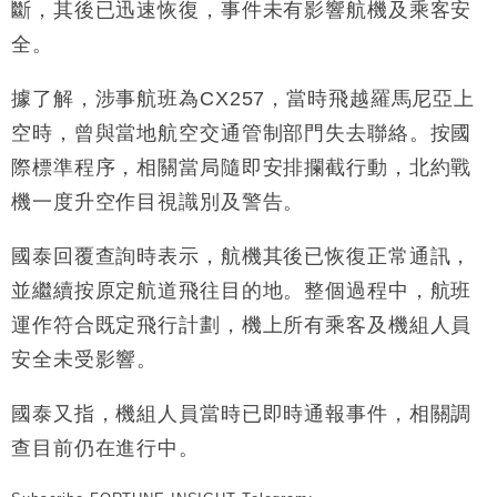
斷，其後已迅速恢復，事件未有影響航機及乘客安
財經｜滙豐上調香港今年GDP預測至4.5% 看好貿易
17:33
全。
及消費表現
本地｜假冒內地執法人員要求交「保證金」 43歲女子
16:47
據了解，涉事航班為CX257，當時飛越羅馬尼亞上
損失近6900萬元
空時，曾與當地航空交通管制部門失去聯絡。按國
財經｜日經失守6.5萬點後回穩 全周仍升近2%
16:05
際標準程序，相關當局隨即安排攔截行動，北約戰
財經｜恒隆10月換帥 玩具「反」斗城亞洲CEO蔡德
15:47
機一度升空作目視識別及警告。
粦接任
財經｜韓股反覆波動收跌 連挫7周創逾3年最長跌勢
15:11
國泰回覆查詢時表示，航機其後已恢復正常通訊，
並繼續按原定航道飛往目的地。整個過程中，航班
財經｜內地7月美元計價出口增近24%勝預期 貿易順
13:44
運作符合既定飛行計劃，機上所有乘客及機組人員
差達1125億美元
安全未受影響。
財經｜日本春季三度入市撐日圓 4月單日斥6.28萬億
12:44
日圓干預創新高
國泰又指，機組人員當時已即時通報事件，相關調
國際｜特朗普料美伊戰事快結束 承認部分彈藥庫存緊
11:12
張
查目前仍在進行中。
財經｜SA售股自救後再出手 斥4億美元押注未上市公
15:59
司