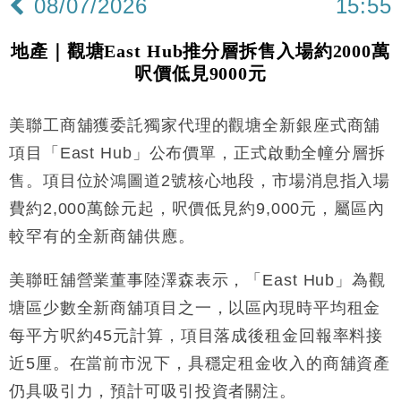
08/07/2026
15:55
地產｜觀塘East Hub推分層拆售入場約2000萬
呎價低見9000元
美聯工商舖獲委託獨家代理的觀塘全新銀座式商舖
項目「East Hub」公布價單，正式啟動全幢分層拆
售。項目位於鴻圖道2號核心地段，市場消息指入場
費約2,000萬餘元起，呎價低見約9,000元，屬區內
較罕有的全新商舖供應。
美聯旺舖營業董事陸澤森表示，「East Hub」為觀
塘區少數全新商舖項目之一，以區內現時平均租金
每平方呎約45元計算，項目落成後租金回報率料接
近5厘。在當前市況下，具穩定租金收入的商舖資產
仍具吸引力，預計可吸引投資者關注。