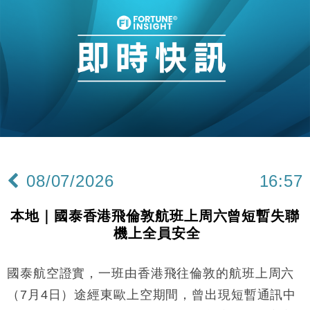
本地｜假冒內地執法人員要求交「保證金」 43歲女子
16:47
損失近6900萬元
財經｜日經失守6.5萬點後回穩 全周仍升近2%
16:05
財經｜恒隆10月換帥 玩具「反」斗城亞洲CEO蔡德
15:47
粦接任
財經｜韓股反覆波動收跌 連挫7周創逾3年最長跌勢
15:11
財經｜內地7月美元計價出口增近24%勝預期 貿易順
13:44
差達1125億美元
08/07/2026
16:57
財經｜日本春季三度入市撐日圓 4月單日斥6.28萬億
12:44
日圓干預創新高
本地｜國泰香港飛倫敦航班上周六曾短暫失聯
國際｜特朗普料美伊戰事快結束 承認部分彈藥庫存緊
11:12
機上全員安全
張
財經｜SA售股自救後再出手 斥4億美元押注未上市公
15:59
司
國泰航空證實，一班由香港飛往倫敦的航班上周六
財經｜華僑銀行上半年淨利創新高 中期息增15%至
18:31
（7月4日）途經東歐上空期間，曾出現短暫通訊中
47仙