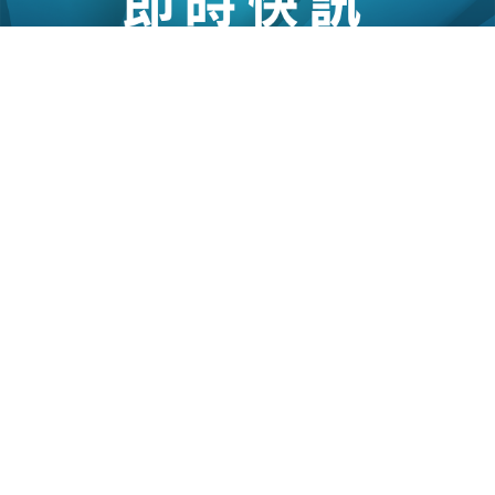
08/07/2026
14:59
地產｜元朗芊御最快明開價下周推售 價錢參考
同區新樓及同系項目成交價
新地（00016）旗下元朗錦田下高埔村住宅項目
「芊御」今日上載樓書，提供合共566伙，發展商
預計明日公布首張價單，並有望於下周正式開售。
新地代理業務部總經理張卓秀敏表示，項目定價將