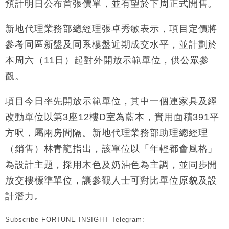
預計明日公布首張價單，並有望於下周正式開售。
財經｜滙豐上調香港今年GDP預測至4.5% 看好貿易
17:33
及消費表現
新地代理業務部總經理張卓秀敏表示，項目定價將
本地｜假冒內地執法人員要求交「保證金」 43歲女子
16:47
參考同區新盤及同系樓盤近期成交水平，並計劃於
損失近6900萬元
本周六（11日）起對外開放示範單位，供公眾參
財經｜日經失守6.5萬點後回穩 全周仍升近2%
16:05
觀。
財經｜恒隆10月換帥 玩具「反」斗城亞洲CEO蔡德
15:47
粦接任
項目今日率先開放示範單位，其中一個連家具及經
財經｜韓股反覆波動收跌 連挫7周創逾3年最長跌勢
15:11
改動單位以第3座12樓D室為藍本，實用面積391平
方呎，屬兩房間隔。新地代理業務部助理總經理
財經｜內地7月美元計價出口增近24%勝預期 貿易順
13:44
（銷售）林青龍指出，該單位以「年輕都會風格」
差達1125億美元
為設計主題，採用木色及奶油色為主調，並同步開
財經｜日本春季三度入市撐日圓 4月單日斥6.28萬億
12:44
日圓干預創新高
放交樓標準單位，讓參觀人士可對比單位原貌及設
國際｜特朗普料美伊戰事快結束 承認部分彈藥庫存緊
11:12
計潛力。
張
財經｜SA售股自救後再出手 斥4億美元押注未上市公
15:59
Subscribe FORTUNE INSIGHT Telegram:
司