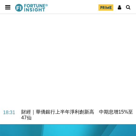
財經｜華僑銀行上半年淨利創新高 中期息增15%至
18:31
47仙
財經｜滙豐上調香港今年GDP預測至4.5% 看好貿易
17:33
及消費表現