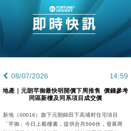
本地｜假冒內地執法人員要求交「保證金」 43歲女子
16:47
損失近6900萬元
財經｜日經失守6.5萬點後回穩 全周仍升近2%
16:05
財經｜恒隆10月換帥 玩具「反」斗城亞洲CEO蔡德
15:47
粦接任
財經｜韓股反覆波動收跌 連挫7周創逾3年最長跌勢
15:11
財經｜內地7月美元計價出口增近24%勝預期 貿易順
13:44
差達1125億美元
08/07/2026
14:59
財經｜日本春季三度入市撐日圓 4月單日斥6.28萬億
12:44
日圓干預創新高
地產｜元朗芊御最快明開價下周推售 價錢參考
國際｜特朗普料美伊戰事快結束 承認部分彈藥庫存緊
11:12
同區新樓及同系項目成交價
張
財經｜SA售股自救後再出手 斥4億美元押注未上市公
15:59
司
新地（00016）旗下元朗錦田下高埔村住宅項目
財經｜華僑銀行上半年淨利創新高 中期息增15%至
18:31
「芊御」今日上載樓書，提供合共566伙，發展商
47仙