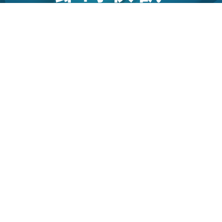
08/07/2026
11:30
本地｜李家超：五年規劃統籌15局步伐 《施政
報告》將按規劃藍圖設計
特區政府正就香港首份五年規劃展開公眾諮詢，政
府爭取於今年第三季內發表正式文件。 行政長官李
家超接本地傳媒訪問時表示，五年規劃的著眼點既
要依靠金融、創科等「拳頭產業」發展經濟，亦要
做好醫療、教育、房屋等「固本培元」的民生工