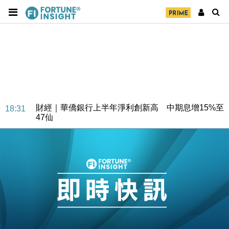
財經｜華僑銀行上半年淨利創新高 中期息增15%至
18:31
47仙
財經｜滙豐上調香港今年GDP預測至4.5% 看好貿易
17:33
及消費表現
本地｜假冒內地執法人員要求交「保證金」 43歲女子
16:47
損失近6900萬元
財經｜日經失守6.5萬點後回穩 全周仍升近2%
16:05
財經｜恒隆10月換帥 玩具「反」斗城亞洲CEO蔡德
15:47
粦接任