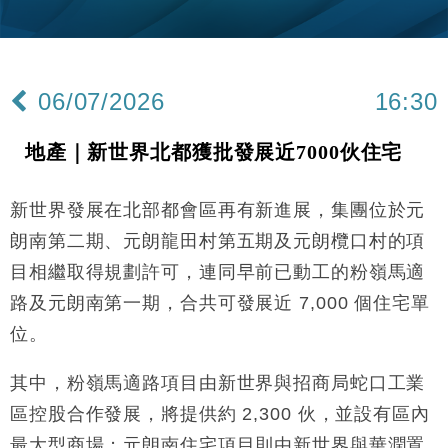
財經｜韓股反覆波動收跌 連挫7周創逾3年最長跌勢
15:11
財經｜內地7月美元計價出口增近24%勝預期 貿易順
13:44
差達1125億美元
06/07/2026
16:30
財經｜日本春季三度入市撐日圓 4月單日斥6.28萬億
12:44
日圓干預創新高
地產｜新世界北都獲批發展近7000伙住宅
國際｜特朗普料美伊戰事快結束 承認部分彈藥庫存緊
11:12
張
新世界發展在北部都會區再有新進展，集團位於元
財經｜SA售股自救後再出手 斥4億美元押注未上市公
15:59
司
朗南第二期、元朗龍田村第五期及元朗欖口村的項
財經｜華僑銀行上半年淨利創新高 中期息增15%至
18:31
目相繼取得規劃許可，連同早前已動工的粉嶺馬適
47仙
路及元朗南第一期，合共可發展近 7,000 個住宅單
財經｜滙豐上調香港今年GDP預測至4.5% 看好貿易
17:33
及消費表現
位。
本地｜假冒內地執法人員要求交「保證金」 43歲女子
16:47
損失近6900萬元
其中，粉嶺馬適路項目由新世界與招商局蛇口工業
財經｜日經失守6.5萬點後回穩 全周仍升近2%
區控股合作發展，將提供約 2,300 伙，並設有區內
16:05
最大型商場；元朗南住宅項目則由新世界與華潤置