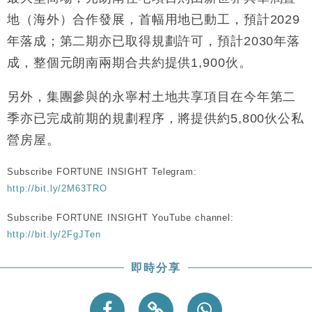
財經｜恒隆10月換帥 玩具「反」斗城亞洲CEO蔡德
15:47
地（海外）合作發展，首幅用地已動工，預計2029
粦接任
年落成；第二期亦已取得規劃許可，預計2030年落
財經｜韓股反覆波動收跌 連挫7周創逾3年最長跌勢
15:11
成，整個元朗南兩期合共約提供1,900伙。
財經｜內地7月美元計價出口增近24%勝預期 貿易順
13:44
差達1125億美元
另外，集團參與的永寧村土地共享項目在今年第二
財經｜日本春季三度入市撐日圓 4月單日斥6.28萬億
12:44
季亦已完成前期的規劃程序，將提供約5,800伙公私
日圓干預創新高
營房屋。
國際｜特朗普料美伊戰事快結束 承認部分彈藥庫存緊
11:12
張
Subscribe FORTUNE INSIGHT Telegram:
財經｜SA售股自救後再出手 斥4億美元押注未上市公
15:59
http://bit.ly/2M63TRO
司
Subscribe FORTUNE INSIGHT YouTube channel:
http://bit.ly/2FgJTen
即時分享