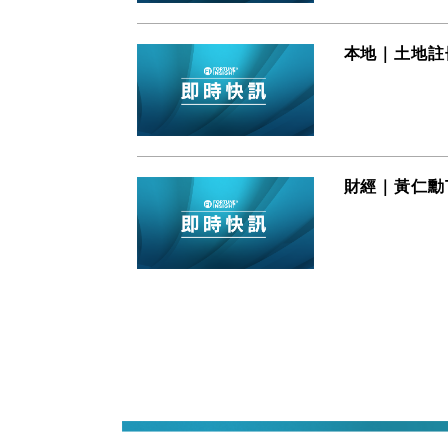
本地｜土地註
財經｜黃仁勳T