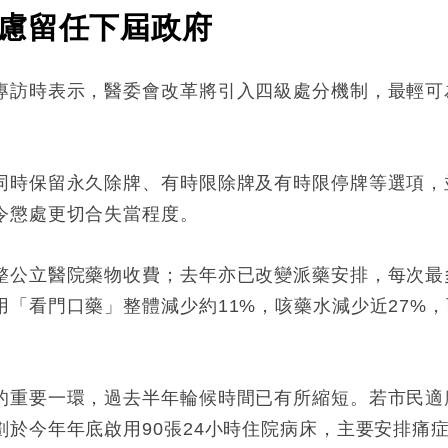
慮留任下屆政府
專訪時表示，醫委會改革將引入四級處分機制，最輕可
同時保留永久除牌、有時限除牌及有時限停牌等選項，
令懲處更切合失當程度。
整公立醫院藥物收費；去年亦已改變派藥安排，每次最
「看門口藥」整體減少約11%，咳藥水減少近27%
的重要一環，過去半年輪候時間已有所縮短。若市民適
於今年年底啟用90張24小時住院病床，主要安排痛