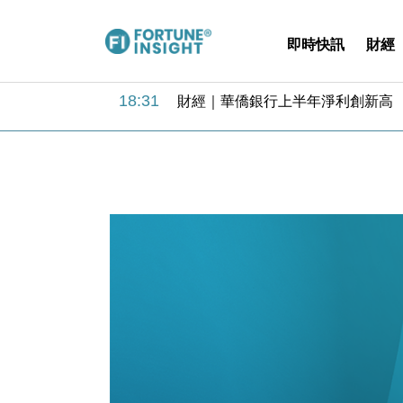
即時快訊
財經
18:31
財經｜華僑銀行上半年淨利創新高 
17:33
財經｜滙豐上調香港今年GDP預測至
16:47
本地｜假冒內地執法人員要求交「保證
16:05
財經｜日經失守6.5萬點後回穩 全
15:47
財經｜恒隆10月換帥 玩具「反」斗
15:11
財經｜韓股反覆波動收跌 連挫7周
13:44
財經｜內地7月美元計價出口增近24
12:44
財經｜日本春季三度入市撐日圓 4月
11:12
國際｜特朗普料美伊戰事快結束 承
15:59
財經｜SA售股自救後再出手 斥4
18:31
財經｜華僑銀行上半年淨利創新高 
17:33
財經｜滙豐上調香港今年GDP預測至
16:47
本地｜假冒內地執法人員要求交「保證
16:05
財經｜日經失守6.5萬點後回穩 全