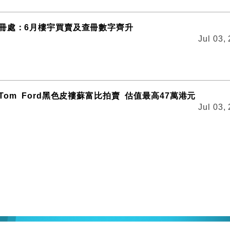
冊處：6月樓宇買賣及查冊數字齊升
Jul 03,
om Ford黑色皮褸蘇富比拍賣 估值最高47萬港元
Jul 03,