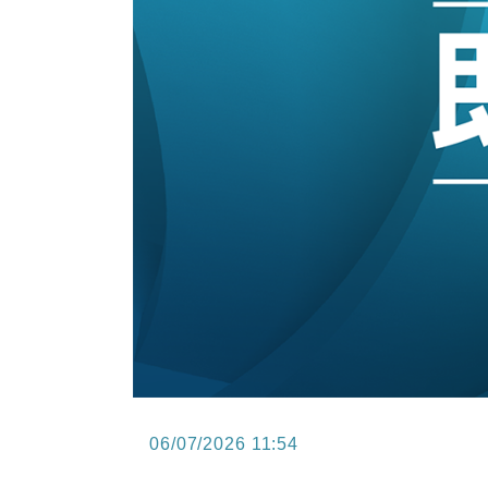
15:47
財經｜恒隆10月換帥 玩具「反」斗
15:11
財經｜韓股反覆波動收跌 連挫7周
13:44
財經｜內地7月美元計價出口增近24
12:44
財經｜日本春季三度入市撐日圓 4月
11:12
國際｜特朗普料美伊戰事快結束 承
15:59
財經｜SA售股自救後再出手 斥4
06/07/2026 11:54