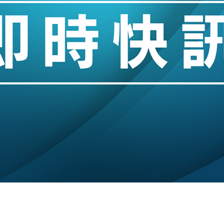
城亞洲CEO蔡德粦接任
創逾3年最長跌勢
%勝預期 貿易順差達1125億美元
單日斥6.28萬億日圓干預創新高
認部分彈藥庫存緊張
億美元押注未上市公司