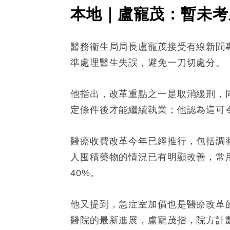
本地｜盧寵茂：暫未考
醫務衞生局局長盧寵茂接受有線新聞
準處理醫生失誤，避免一刀切處分。
他指出，改革重點之一是取消緩刑，
定條件後才能繼續執業；他認為這可
醫療收費改革今年已經推行，包括調
人囤積藥物的情況已有明顯改善，常用
40%。
他又提到，急症室加價也是醫療改革
醫院的最新進展，盧寵茂指，院方計劃