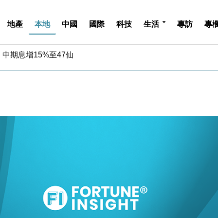
地產
本地
中國
國際
科技
生活
專訪
專
中期息增15%至47仙
4.5% 看好貿易及消費表現
金」 43歲女子損失近6900萬元
周仍升近2%
城亞洲CEO蔡德粦接任
創逾3年最長跌勢
%勝預期 貿易順差達1125億美元
單日斥6.28萬億日圓干預創新高
認部分彈藥庫存緊張
億美元押注未上市公司
中期息增15%至47仙
4.5% 看好貿易及消費表現
金」 43歲女子損失近6900萬元
周仍升近2%