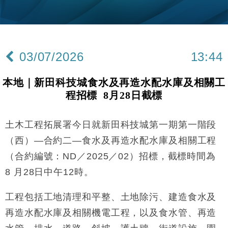
財經｜美商務部擬擴大金屬關稅範圍 14類產品或加徵
10:57
25%
本地｜新世界K11 9月升級會員制度 增鉑金卡級別鎖
18:15
定高消費客群
03/07/2026
13:44
財經｜本港6月零售額連升14個月 珠寶鐘錶銷售升勢
17:40
最強
本地｜新田科技城食水及再造水配水庫及相關工
財經｜滙控重啟最多10億美元回購 派息比率目標維持
16:33
程招標 8月28日截標
50%
財經｜SHEIN傳最快8月中招股 估值料降至400億美
15:11
元以下
土木工程拓展署今日就新田科技城第一期第一階段
財經｜精星香港夥菜鳥拓全球智慧倉儲市場 加快海外
11:30
（西）—合約二—食水及再造水配水庫及相關工程
市場落地
（合約編號：ND／2025／02）招標，截標時間為
地產｜大酒店中期轉賺2300萬元 斥21億翻新香港及
14:50
8 月28日中午12時。
東京半島
國際｜特朗普赴洛杉磯高球場活動前 男子攜槍彈被捕
13:12
工程包括工地清理和平整、土地除污、建造食水及
再造水配水庫及相關機電工程，以及食水管、再造
財經｜香港7月PMI回落至51 企業擴張放慢兼縮減人
12:30
手