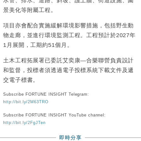
水管、排水、道路、斜坡、護土牆、街道設施、園
財經｜黑石傳再籌逾360億美元 支援Anthropic租用
11:40
景美化等附屬工程。
Google晶片
財經｜美商務部擬擴大金屬關稅範圍 14類產品或加徵
10:57
項目亦會配合實施緩解環境影響措施，包括野生動
25%
物走廊，並進行環境監測工程。工程預計於2027年
本地｜新世界K11 9月升級會員制度 增鉑金卡級別鎖
18:15
1月展開，工期約51個月。
定高消費客群
財經｜本港6月零售額連升14個月 珠寶鐘錶銷售升勢
17:40
土木工程拓展署已委託艾奕康—合樂聯營負責設計
最強
和監督，投標者須透過電子投標系統下載文件及遞
財經｜滙控重啟最多10億美元回購 派息比率目標維持
16:33
50%
交電子標書。
財經｜SHEIN傳最快8月中招股 估值料降至400億美
15:11
元以下
Subscribe FORTUNE INSIGHT Telegram:
http://bit.ly/2M63TRO
Subscribe FORTUNE INSIGHT YouTube channel:
http://bit.ly/2FgJTen
即時分享