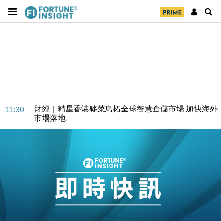
財經｜精星香港夥菜鳥拓全球智慧倉儲市場 加快海外
11:30
市場落地
地產｜大酒店中期轉賺2300萬元 斥21億翻新香港及
14:50
東京半島
國際｜特朗普赴洛杉磯高球場活動前 男子攜槍彈被捕
13:12
財經｜香港7月PMI回落至51 企業擴張放慢兼縮減人
12:30
手
財經｜黑石傳再籌逾360億美元 支援Anthropic租用
11:40
Google晶片