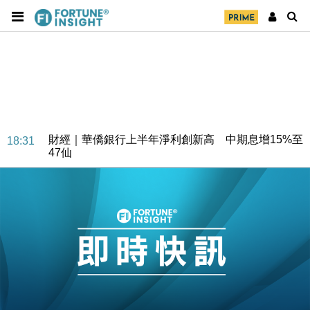
財經｜華僑銀行上半年淨利創新高 中期息增15%至
18:31
47仙
財經｜滙豐上調香港今年GDP預測至4.5% 看好貿易
17:33
及消費表現
本地｜假冒內地執法人員要求交「保證金」 43歲女子
16:47
損失近6900萬元
財經｜日經失守6.5萬點後回穩 全周仍升近2%
16:05
財經｜恒隆10月換帥 玩具「反」斗城亞洲CEO蔡德
15:47
粦接任