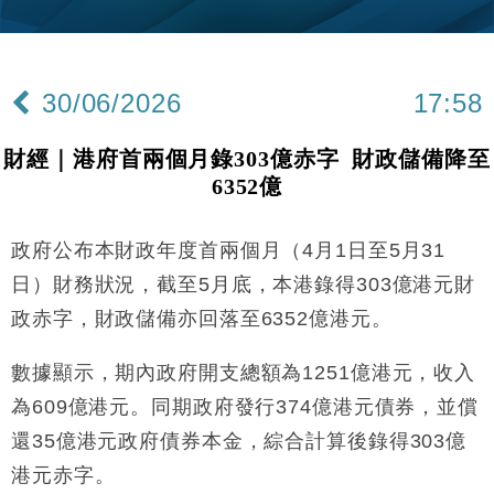
財經｜韓股反覆波動收跌 連挫7周創逾3年最長跌勢
15:11
財經｜內地7月美元計價出口增近24%勝預期 貿易順
13:44
差達1125億美元
30/06/2026
17:58
財經｜日本春季三度入市撐日圓 4月單日斥6.28萬億
12:44
日圓干預創新高
財經｜港府首兩個月錄303億赤字 財政儲備降至
國際｜特朗普料美伊戰事快結束 承認部分彈藥庫存緊
11:12
6352億
張
財經｜SA售股自救後再出手 斥4億美元押注未上市公
15:59
司
政府公布本財政年度首兩個月（4月1日至5月31
財經｜華僑銀行上半年淨利創新高 中期息增15%至
18:31
日）財務狀況，截至5月底，本港錄得303億港元財
47仙
政赤字，財政儲備亦回落至6352億港元。
財經｜滙豐上調香港今年GDP預測至4.5% 看好貿易
17:33
及消費表現
數據顯示，期內政府開支總額為1251億港元，收入
本地｜假冒內地執法人員要求交「保證金」 43歲女子
16:47
為609億港元。同期政府發行374億港元債券，並償
損失近6900萬元
還35億港元政府債券本金，綜合計算後錄得303億
財經｜日經失守6.5萬點後回穩 全周仍升近2%
16:05
港元赤字。