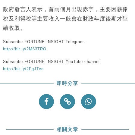
財經｜恒隆10月換帥 玩具「反」斗城亞洲CEO蔡德
15:47
粦接任
政府發言人表示，首兩個月出現赤字，主要因薪俸
財經｜韓股反覆波動收跌 連挫7周創逾3年最長跌勢
15:11
稅及利得稅等主要收入一般會在財政年度後期才陸
續收取。
財經｜內地7月美元計價出口增近24%勝預期 貿易順
13:44
差達1125億美元
Subscribe FORTUNE INSIGHT Telegram:
財經｜日本春季三度入市撐日圓 4月單日斥6.28萬億
12:44
http://bit.ly/2M63TRO
日圓干預創新高
Subscribe FORTUNE INSIGHT YouTube channel:
國際｜特朗普料美伊戰事快結束 承認部分彈藥庫存緊
11:12
張
http://bit.ly/2FgJTen
財經｜SA售股自救後再出手 斥4億美元押注未上市公
15:59
司
即時分享
相關文章