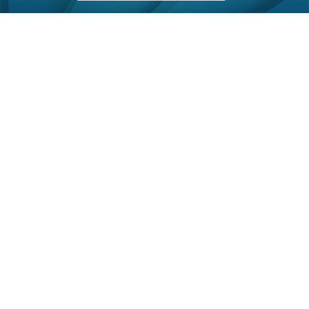
30/06/2026
17:27
科技｜優必選U1系列機械人開售 主打家庭情感
陪伴
優必選（09880）今日舉行2026年全球發布會，正
式公開展示逾50款全尺寸超仿生人形機械人U1系
列。據內媒報道，U1 系列分為男款及女款，均按真
人等比例打造。男款身高1.83米、重42公斤；女款
身高1.68米、重 35.2 公斤，兩款產品均配備88個
高自由度運動關節，動作及姿態更接近真人。