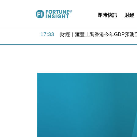
即時快訊
財經
18:31
財經｜華僑銀行上半年淨利創新高 
17:33
財經｜滙豐上調香港今年GDP預測至
16:47
本地｜假冒內地執法人員要求交「保證
16:05
財經｜日經失守6.5萬點後回穩 全
15:47
財經｜恒隆10月換帥 玩具「反」斗
15:11
財經｜韓股反覆波動收跌 連挫7周
13:44
財經｜內地7月美元計價出口增近24
12:44
財經｜日本春季三度入市撐日圓 4月
11:12
國際｜特朗普料美伊戰事快結束 承
15:59
財經｜SA售股自救後再出手 斥4
18:31
財經｜華僑銀行上半年淨利創新高 
17:33
財經｜滙豐上調香港今年GDP預測至
16:47
本地｜假冒內地執法人員要求交「保證
16:05
財經｜日經失守6.5萬點後回穩 全
15:47
財經｜恒隆10月換帥 玩具「反」斗