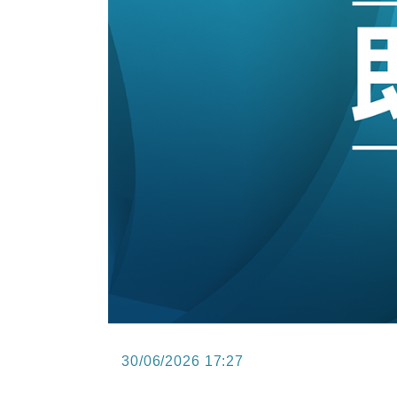
15:11
財經｜韓股反覆波動收跌 連挫7周
13:44
財經｜內地7月美元計價出口增近24
12:44
財經｜日本春季三度入市撐日圓 4月
11:12
國際｜特朗普料美伊戰事快結束 承
15:59
財經｜SA售股自救後再出手 斥4
30/06/2026 17:27