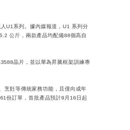
人U1系列。據內媒報道，U1 系列分
5.2 公斤，兩款產品均配備88個高自
K3588晶片，並以華為昇騰框架訓練專
、烹飪等傳統家務功能，且僅向成年
61份訂單，首批產品預計9月16日起