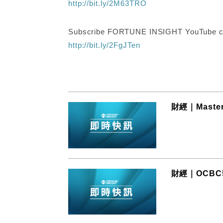
http://bit.ly/2M63TRO
Subscribe FORTUNE INSIGHT YouTube c
http://bit.ly/2FgJTen
財經｜Mast
財經｜OCB