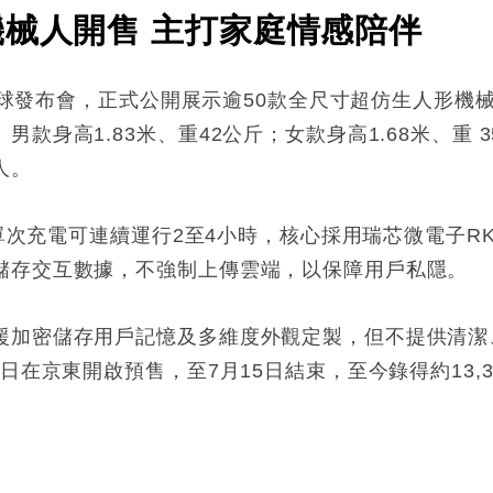
機械人開售 主打家庭情感陪伴
年全球發布會，正式公開展示逾50款全尺寸超仿生人形機械
身高1.83米、重42公斤；女款身高1.68米、重 3
人。
，單次充電可連續運行2至4小時，核心採用瑞芯微電子R
儲存交互數據，不強制上傳雲端，以保障用戶私隱。
援加密儲存用戶記憶及多維度外觀定製，但不提供清潔
日在京東開啟預售，至7月15日結束，至今錄得約13,3
: