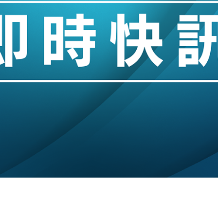
創逾3年最長跌勢
%勝預期 貿易順差達1125億美元
單日斥6.28萬億日圓干預創新高
認部分彈藥庫存緊張
億美元押注未上市公司