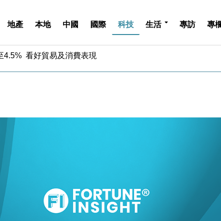
地產
本地
中國
國際
科技
生活
專訪
專
中期息增15%至47仙
4.5% 看好貿易及消費表現
金」 43歲女子損失近6900萬元
周仍升近2%
城亞洲CEO蔡德粦接任
創逾3年最長跌勢
%勝預期 貿易順差達1125億美元
單日斥6.28萬億日圓干預創新高
認部分彈藥庫存緊張
億美元押注未上市公司
中期息增15%至47仙
4.5% 看好貿易及消費表現
金」 43歲女子損失近6900萬元
周仍升近2%
城亞洲CEO蔡德粦接任