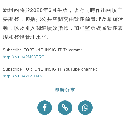
財經｜韓股反覆波動收跌 連挫7周創逾3年最長跌勢
15:11
新租約將於2028年6月生效，政府同時作出兩項主
財經｜內地7月美元計價出口增近24%勝預期 貿易順
13:44
要調整，包括把公共空間交由營運商管理及舉辦活
差達1125億美元
動，以及引入關鍵績效指標，加強監察碼頭營運表
財經｜日本春季三度入市撐日圓 4月單日斥6.28萬億
12:44
現和整體管理水平。
日圓干預創新高
國際｜特朗普料美伊戰事快結束 承認部分彈藥庫存緊
11:12
Subscribe FORTUNE INSIGHT Telegram:
張
http://bit.ly/2M63TRO
財經｜SA售股自救後再出手 斥4億美元押注未上市公
15:59
司
Subscribe FORTUNE INSIGHT YouTube channel:
http://bit.ly/2FgJTen
即時分享