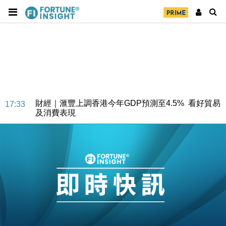
財經｜華僑銀行上半年淨利創新高 中期息增15%至
18:31
47仙
財經｜滙豐上調香港今年GDP預測至4.5% 看好貿易
17:33
及消費表現
本地｜假冒內地執法人員要求交「保證金」 43歲女子
16:47
損失近6900萬元
財經｜日經失守6.5萬點後回穩 全周仍升近2%
16:05
財經｜恒隆10月換帥 玩具「反」斗城亞洲CEO蔡德
15:47
粦接任
財經｜韓股反覆波動收跌 連挫7周創逾3年最長跌勢
15:11