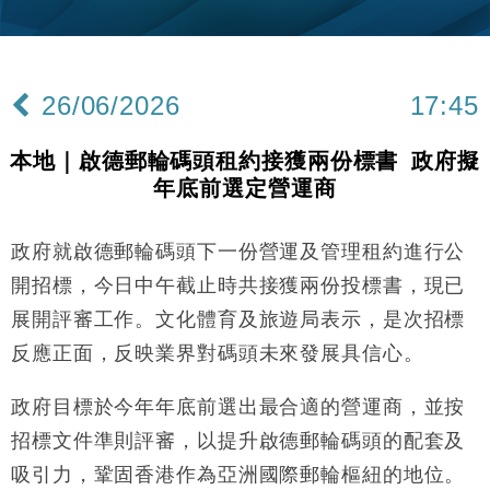
財經｜內地7月美元計價出口增近24%勝預期 貿易順
13:44
差達1125億美元
財經｜日本春季三度入市撐日圓 4月單日斥6.28萬億
12:44
日圓干預創新高
26/06/2026
17:45
國際｜特朗普料美伊戰事快結束 承認部分彈藥庫存緊
11:12
張
本地｜啟德郵輪碼頭租約接獲兩份標書 政府擬
財經｜SA售股自救後再出手 斥4億美元押注未上市公
15:59
年底前選定營運商
司
財經｜華僑銀行上半年淨利創新高 中期息增15%至
18:31
47仙
政府就啟德郵輪碼頭下一份營運及管理租約進行公
財經｜滙豐上調香港今年GDP預測至4.5% 看好貿易
17:33
開招標，今日中午截止時共接獲兩份投標書，現已
及消費表現
展開評審工作。文化體育及旅遊局表示，是次招標
本地｜假冒內地執法人員要求交「保證金」 43歲女子
16:47
反應正面，反映業界對碼頭未來發展具信心。
損失近6900萬元
財經｜日經失守6.5萬點後回穩 全周仍升近2%
16:05
政府目標於今年年底前選出最合適的營運商，並按
招標文件準則評審，以提升啟德郵輪碼頭的配套及
財經｜恒隆10月換帥 玩具「反」斗城亞洲CEO蔡德
15:47
粦接任
吸引力，鞏固香港作為亞洲國際郵輪樞紐的地位。