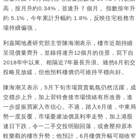
25%
高，按月升約0.34%，並連升 7 個月 。指數按年升
本地｜新世界K11 9月升級會員制度 增鉑金卡級別鎖
18:15
約 5.1%，今年累計升幅約 1.8%，反映住宅租務市
定高消費客群
場持續偏強 。
財經｜本港6月零售額連升14個月 珠寶鐘錶銷售升勢
17:40
最強
利嘉閣地產研究部主管陳海潮表示，樓市近期持續
財經｜滙控重啟最多10億美元回購 派息比率目標維持
16:33
50%
呈現價量齊升，並錄得連升12個月的佳景，寫下自
財經｜SHEIN傳最快8月中招股 估值料降至400億美
15:11
2018年中以來、相隔近7年最長升浪。雖然6月初交
元以下
投略見放緩，但他預料樓價仍可維持平穩向好。
本地｜HK Express推飛行套票 兩程低至448元加2元
13:49
可多飛一程
陳海潮又表示，5月下旬市場買賣氣氛仍然活躍，成
交穩步上升，加上習特會後市場情緒有所改善，進
一步提振買家入市信心。不過，踏入6月後，中東局
勢一度反覆，市場憂慮油價及利率走勢，加上港股
連日下跌，令一二手交投明顯回落，或會壓抑原本
較樂觀的樓市升勢；他預計，6月樓價升幅可能收窄