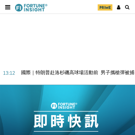
地產｜大酒店中期轉賺2300萬元 斥21億翻新香港及
14:50
東京半島
國際｜特朗普赴洛杉磯高球場活動前 男子攜槍彈被捕
13:12
財經｜香港7月PMI回落至51 企業擴張放慢兼縮減人
12:30
手
財經｜黑石傳再籌逾360億美元 支援Anthropic租用
11:40
Google晶片
財經｜美商務部擬擴大金屬關稅範圍 14類產品或加徵
10:57
25%
本地｜新世界K11 9月升級會員制度 增鉑金卡級別鎖
18:15