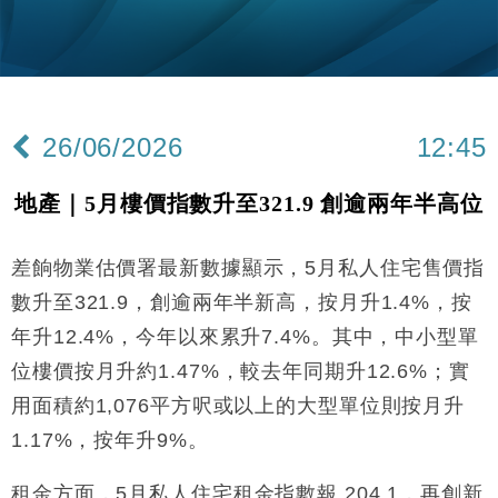
定高消費客群
財經｜本港6月零售額連升14個月 珠寶鐘錶銷售升勢
17:40
最強
財經｜滙控重啟最多10億美元回購 派息比率目標維持
16:33
50%
26/06/2026
12:45
財經｜SHEIN傳最快8月中招股 估值料降至400億美
15:11
元以下
地產｜5月樓價指數升至321.9 創逾兩年半高位
本地｜HK Express推飛行套票 兩程低至448元加2元
13:49
可多飛一程
差餉物業估價署最新數據顯示，5月私人住宅售價指
地產｜大酒店中期轉賺2300萬元 斥21億翻新香港及
14:50
東京半島
數升至321.9，創逾兩年半新高，按月升1.4%，按
國際｜特朗普赴洛杉磯高球場活動前 男子攜槍彈被捕
13:12
年升12.4%，今年以來累升7.4%。其中，中小型單
位樓價按月升約1.47%，較去年同期升12.6%；實
財經｜香港7月PMI回落至51 企業擴張放慢兼縮減人
12:30
手
用面積約1,076平方呎或以上的大型單位則按月升
財經｜黑石傳再籌逾360億美元 支援Anthropic租用
1.17%，按年升9%。
11:40
Google晶片
財經｜美商務部擬擴大金屬關稅範圍 14類產品或加徵
租金方面，5月私人住宅租金指數報 204.1，再創新
10:57