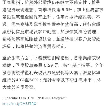
50%
王春飛指，雖然外部環境仍有較大不確定性，惟香
財經｜SHEIN傳最快8月中招股 估值料降至400億美
15:11
港經濟表現理想，首季增長達 5.9%，加上租務需求
元以下
帶動住宅租金回報率上升，住宅市場持續改善。不
過，零售商舖及寫字樓空置率仍然偏高，銀行會繼
續密切留意市場及客戶動態，加強信貸風險管理，
嚴格監察高風險信貸組合，並適時檢視客戶及貸款
評級，以維持整體資產質素穩定。
至於派息方面，財務總監劉暢指出，首季業績表現
穩健，季度股息每股 0.29 元，按年基本持平。全年
派息將視乎盈利表現及風險變化等因素，派息比率
維持於40%至60%；預計今季及下季派息水平，將
大致與首季看齊。
Subscribe FORTUNE INSIGHT Telegram:
http://bit.ly/2M63TRO