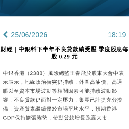
元以下
財經｜精星香港夥菜鳥拓全球智慧倉儲市場 加快海外
11:30
市場落地
地產｜大酒店中期轉賺2300萬元 斥21億翻新香港及
14:50
東京半島
25/06/2026
18:19
國際｜特朗普赴洛杉磯高球場活動前 男子攜槍彈被捕
13:12
財經｜中銀料下半年不良貸款續受壓 季度股息每
財經｜香港7月PMI回落至51 企業擴張放慢兼縮減人
12:30
股 0.29 元
手
財經｜黑石傳再籌逾360億美元 支援Anthropic租用
11:40
Google晶片
中銀香港（2388）風險總監王春飛於股東大會中表
財經｜美商務部擬擴大金屬關稅範圍 14類產品或加徵
10:57
示表示，地緣政治衝突仍持續，外圍高油價、高通
25%
脹以至資本市場波動等相關因素可能持續波動影
本地｜新世界K11 9月升級會員制度 增鉑金卡級別鎖
18:15
響，不良貸款仍面對一定壓力，集團已計提充分撥
定高消費客群
備，資產質素繼續優於市場平均水平，預期香港
財經｜本港6月零售額連升14個月 珠寶鐘錶銷售升勢
17:40
最強
GDP保持擴張態勢，帶動貸款增長跑贏大市。
財經｜滙控重啟最多10億美元回購 派息比率目標維持
16:33