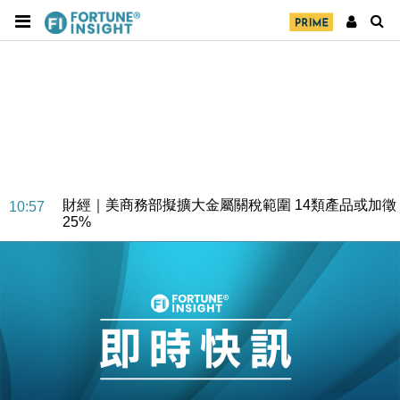
地產｜大酒店中期轉賺2300萬元 斥21億翻新香港及
14:50
東京半島
國際｜特朗普赴洛杉磯高球場活動前 男子攜槍彈被捕
13:12
財經｜香港7月PMI回落至51 企業擴張放慢兼縮減人
12:30
手
財經｜黑石傳再籌逾360億美元 支援Anthropic租用
11:40
Google晶片
財經｜美商務部擬擴大金屬關稅範圍 14類產品或加徵
10:57
25%
本地｜新世界K11 9月升級會員制度 增鉑金卡級別鎖
18:15
定高消費客群
財經｜本港6月零售額連升14個月 珠寶鐘錶銷售升勢
17:40
最強
財經｜滙控重啟最多10億美元回購 派息比率目標維持
16:33
50%
財經｜SHEIN傳最快8月中招股 估值料降至400億美
15:11