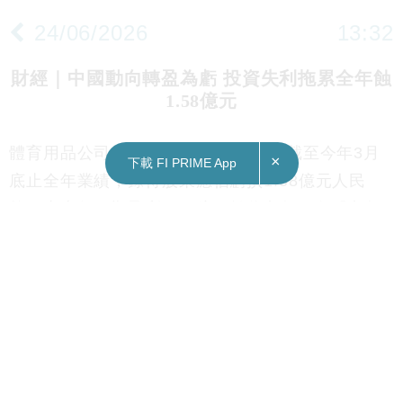
24/06/2026
13:32
財經｜中國動向轉盈為虧 投資失利拖累全年蝕
1.58億元
體育用品公司中國動向（3818）公布截至今年3月
×
下載 FI PRIME App
底止全年業績，錄得股東應佔虧損1.58億元人民
幣，由去年同期盈利2.07億元轉為虧損，每股虧損
2.69分，董事會建議不派末期股息。
期內銷售額按年微升2.1%至17.15億元，惟毛利率
下跌2個百分點至66.6%。核心品牌Kappa銷售額增
長1.7%至15.92億元，店舖數目維持965間。在其
他收入及收益方面，集團錄得淨收益2.02億元。當
中，投資分部貢獻淨投資收益1.16億元，而特許權