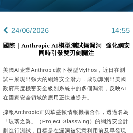
財經｜內地7月美元計價出口增近24%勝預期 貿易順
13:44
差達1125億美元
財經｜日本春季三度入市撐日圓 4月單日斥6.28萬億
12:44
日圓干預創新高
24/06/2026
14:55
國際｜特朗普料美伊戰事快結束 承認部分彈藥庫存緊
11:12
張
國際｜Anthropic AI模型測試揭漏洞 強化網安
財經｜SA售股自救後再出手 斥4億美元押注未上市公
15:59
同時引發雙刃劍關注
司
財經｜華僑銀行上半年淨利創新高 中期息增15%至
18:31
47仙
美國AI企業Anthropic旗下模型Mythos，近日在測
財經｜滙豐上調香港今年GDP預測至4.5% 看好貿易
17:33
試中展現出強大的網絡安全潛力，成功識別出美國
及消費表現
政府高度機密安全級別系統中的多個漏洞，反映AI
本地｜假冒內地執法人員要求交「保證金」 43歲女子
16:47
在國家安全領域的應用正快速提升。
損失近6900萬元
財經｜日經失守6.5萬點後回穩 全周仍升近2%
16:05
據報Anthropic正與華盛頓情報機構合作，透過名為
「玻璃之翼」（Project Glasswing）的網絡安全計
財經｜恒隆10月換帥 玩具「反」斗城亞洲CEO蔡德
15:47
粦接任
劃進行測試，目標是在漏洞被惡意利用前及早發現