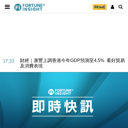
財經｜華僑銀行上半年淨利創新高 中期息增15%至
18:31
47仙
財經｜滙豐上調香港今年GDP預測至4.5% 看好貿易
17:33
及消費表現
本地｜假冒內地執法人員要求交「保證金」 43歲女子
16:47
損失近6900萬元
財經｜日經失守6.5萬點後回穩 全周仍升近2%
16:05
財經｜恒隆10月換帥 玩具「反」斗城亞洲CEO蔡德
15:47
粦接任
財經｜韓股反覆波動收跌 連挫7周創逾3年最長跌勢
15:11