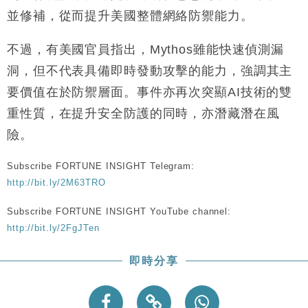
財經｜韓股反覆波動收跌 連挫7周創逾3年最長跌勢
15:11
並修補，從而提升美國整體網絡防禦能力。
財經｜內地7月美元計價出口增近24%勝預期 貿易順
13:44
不過，有美國官員指出，Mythos雖能快速偵測漏
差達1125億美元
洞，但不代表具備即時發動攻擊的能力，強調其主
財經｜日本春季三度入市撐日圓 4月單日斥6.28萬億
12:44
要價值在於防禦層面。事件亦再次突顯AI技術的雙
日圓干預創新高
重性質，在提升安全防護的同時，亦潛藏潛在風
國際｜特朗普料美伊戰事快結束 承認部分彈藥庫存緊
11:12
張
險。
財經｜SA售股自救後再出手 斥4億美元押注未上市公
15:59
司
Subscribe FORTUNE INSIGHT Telegram:
http://bit.ly/2M63TRO
Subscribe FORTUNE INSIGHT YouTube channel:
http://bit.ly/2FgJTen
即時分享