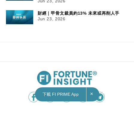
Jun 23, 2026
財經｜甲骨文裁員約13% 未來或再削人手
Jun 23, 2026
23/06/2026
14:59
財經｜昆侖行註冊不足90日即成獨角獸 估值突
破10億美元
×
下載 FI PRIME App
據內媒《36氪》報道，阿里巴巴（09988）旗下阿
里雲中國區前總裁任庚創辦的昆侖行機械人，據報
註冊不足 90日已完成三輪融資，累計涉資逾數十億