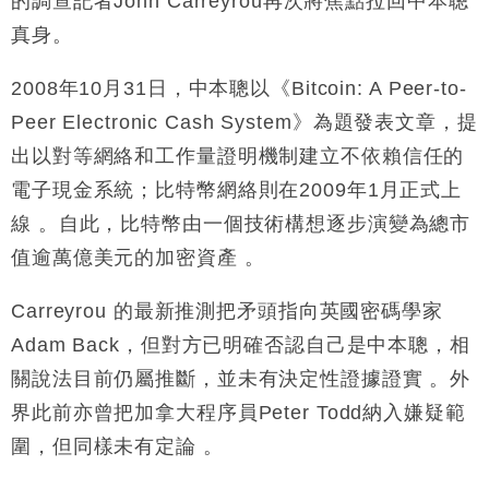
的調查記者John Carreyrou再次將焦點拉回中本聰
財經｜大摩削老鋪黃金目標價至505元 惟維持「增
14:49
真身。
持」評級
本地｜華嫂冰室太子店涉提供失實資料 遭禁申請輸入
13:49
2008年10月31日，中本聰以《Bitcoin: A Peer-to-
勞工一年
Peer Electronic Cash System》為題發表文章，提
中國｜強颱風「白海豚」殘渦北上 上海取消逾900班
12:11
出以對等網絡和工作量證明機制建立不依賴信任的
機
電子現金系統；比特幣網絡則在2009年1月正式上
財經｜華僑銀行上半年淨利創新高 中期息增15%至
18:31
47仙
線 。自此，比特幣由一個技術構想逐步演變為總市
財經｜滙豐上調香港今年GDP預測至4.5% 看好貿易
17:33
值逾萬億美元的加密資產 。
及消費表現
本地｜假冒內地執法人員要求交「保證金」 43歲女子
16:47
Carreyrou 的最新推測把矛頭指向英國密碼學家
損失近6900萬元
Adam Back，但對方已明確否認自己是中本聰，相
財經｜日經失守6.5萬點後回穩 全周仍升近2%
16:05
關說法目前仍屬推斷，並未有決定性證據證實 。外
界此前亦曾把加拿大程序員Peter Todd納入嫌疑範
圍，但同樣未有定論 。