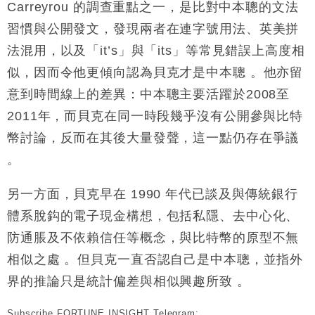
Carreyrou 的調查重點之一，是比對中本聰的文法
習慣與公開發文，發現兩者在連字號用法、英美拼
法混用，以及「it’s」與「its」等常見錯誤上高度相
似，因而令他更傾向認為貝克才是中本聰 。他亦留
意到時間線上的差異：中本聰主要活躍於2008至
2011年，而貝克在同一時段幾乎沒有公開參與比特
幣討論，反而在其後大量發聲，這一點仍存在爭議
。
另一方面，貝克早在 1990 年代已談及與傳統銀行
體系脫鈎的電子現金構想，包括私隱、去中心化、
防通脹及不依賴信任等概念，與比特幣的原型不無
相似之處 。
但貝克一直否認自己是中本聰，並指外
界的推論只是統計偏差與相似興趣所致 。
Subscribe FORTUNE INSIGHT Telegram: