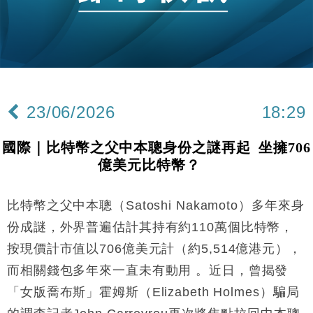
本地｜華嫂冰室太子店涉提供失實資料 遭禁申請輸入
13:49
勞工一年
中國｜強颱風「白海豚」殘渦北上 上海取消逾900班
12:11
機
財經｜華僑銀行上半年淨利創新高 中期息增15%至
18:31
47仙
23/06/2026
18:29
財經｜滙豐上調香港今年GDP預測至4.5% 看好貿易
17:33
及消費表現
國際｜比特幣之父中本聰身份之謎再起 坐擁706
本地｜假冒內地執法人員要求交「保證金」 43歲女子
16:47
億美元比特幣？
損失近6900萬元
財經｜日經失守6.5萬點後回穩 全周仍升近2%
16:05
比特幣之父中本聰（Satoshi Nakamoto）多年來身
經濟｜大摩看淡內房今年表現 削新開工及銷售預測
17:38
份成謎，外界普遍估計其持有約110萬個比特幣，
按現價計市值以706億美元計（約5,514億港元），
科技｜iPhone 18 Pro成本或升4成 蘋果或犧牲毛利穩
16:55
而相關錢包多年來一直未有動用 。近日，曾揭發
定新機售價
「女版喬布斯」霍姆斯（Elizabeth Holmes）騙局
本地｜香港迪拜下月10日合辦氣候金融會議
15:38