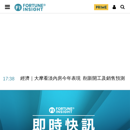
經濟｜大摩看淡內房今年表現 削新開工及銷售預測
17:38
科技｜iPhone 18 Pro成本或升4成 蘋果或犧牲毛利穩
16:55
定新機售價
本地｜香港迪拜下月10日合辦氣候金融會議
15:38
財經｜大摩削老鋪黃金目標價至505元 惟維持「增
14:49
持」評級