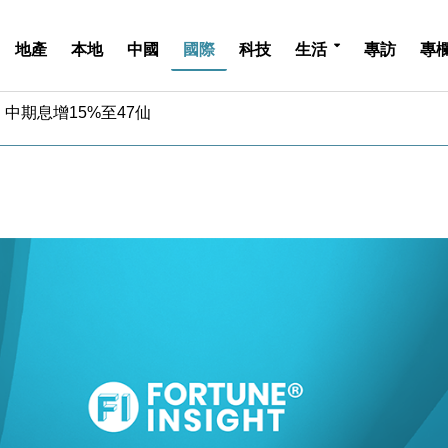
地產
本地
中國
國際
科技
生活
專訪
專
中期息增15%至47仙
4.5% 看好貿易及消費表現
金」 43歲女子損失近6900萬元
周仍升近2%
城亞洲CEO蔡德粦接任
創逾3年最長跌勢
%勝預期 貿易順差達1125億美元
單日斥6.28萬億日圓干預創新高
認部分彈藥庫存緊張
億美元押注未上市公司
中期息增15%至47仙
4.5% 看好貿易及消費表現
金」 43歲女子損失近6900萬元
周仍升近2%