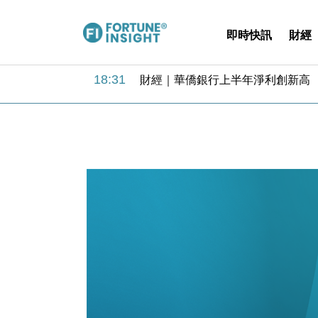
即時快訊
財經
18:31
財經｜華僑銀行上半年淨利創新高 
17:33
財經｜滙豐上調香港今年GDP預測至
16:47
本地｜假冒內地執法人員要求交「保證
16:05
財經｜日經失守6.5萬點後回穩 全
15:47
財經｜恒隆10月換帥 玩具「反」斗
15:11
財經｜韓股反覆波動收跌 連挫7周
13:44
財經｜內地7月美元計價出口增近24
12:44
財經｜日本春季三度入市撐日圓 4月
11:12
國際｜特朗普料美伊戰事快結束 承
15:59
財經｜SA售股自救後再出手 斥4
18:31
財經｜華僑銀行上半年淨利創新高 
17:33
財經｜滙豐上調香港今年GDP預測至
16:47
本地｜假冒內地執法人員要求交「保證
16:05
財經｜日經失守6.5萬點後回穩 全