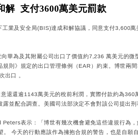
和解 支付3600萬美元罰款
工業及安全局(BIS)達成和解協議，同意支付3,600
，博世向華為及其附屬公司出口了價值約7,236 萬美元的
品規則》規定的出口管理條例（EAR）約束。博世兩
次出口 。
同意退還逾1143萬美元的稅前利潤，實際付款約為3
披露並配合調查。美國司法部決定不會對該公司提出刑
d Peters表示：「博世有幾次機會避免這些違規行為
期望。 今天的行動應該作為擁抱合規的警告，也是自願