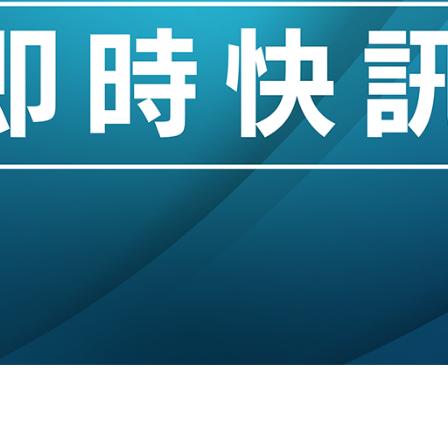
城亞洲CEO蔡德粦接任
創逾3年最長跌勢
%勝預期 貿易順差達1125億美元
單日斥6.28萬億日圓干預創新高
認部分彈藥庫存緊張
億美元押注未上市公司