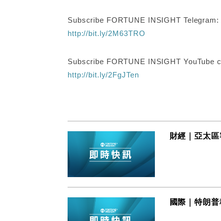
Subscribe FORTUNE INSIGHT Telegram
http://bit.ly/2M63TRO
Subscribe FORTUNE INSIGHT YouTube c
http://bit.ly/2FgJTen
財經｜亞太區客
國際｜特朗普稱