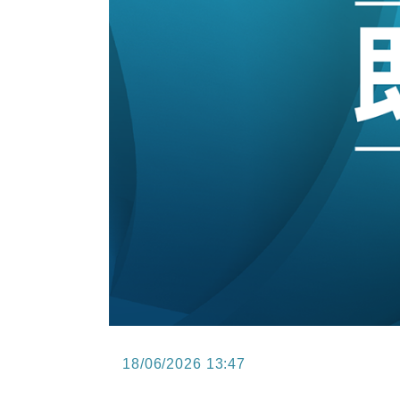
15:47
財經｜恒隆10月換帥 玩具「反」斗
15:11
財經｜韓股反覆波動收跌 連挫7周
13:44
財經｜內地7月美元計價出口增近24
12:44
財經｜日本春季三度入市撐日圓 4月
11:12
國際｜特朗普料美伊戰事快結束 承
15:59
財經｜SA售股自救後再出手 斥4
18/06/2026 13:47