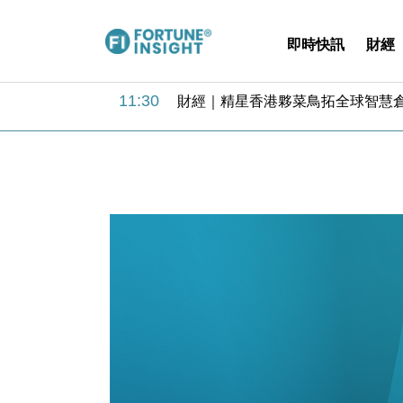
即時快訊
財經
15:59
財經｜SA售股自救後再出手 斥4
11:30
財經｜精星香港夥菜鳥拓全球智慧倉
14:50
地產｜大酒店中期轉賺2300萬元 
13:12
國際｜特朗普赴洛杉磯高球場活動前
12:30
財經｜香港7月PMI回落至51 企
11:40
財經｜黑石傳再籌逾360億美元 支援Ant
10:57
財經｜美商務部擬擴大金屬關稅範圍 
18:15
本地｜新世界K11 9月升級會員制
17:40
財經｜本港6月零售額連升14個月
16:33
財經｜滙控重啟最多10億美元回購 
15:59
財經｜SA售股自救後再出手 斥4
11:30
財經｜精星香港夥菜鳥拓全球智慧倉
14:50
地產｜大酒店中期轉賺2300萬元 
13:12
國際｜特朗普赴洛杉磯高球場活動前
12:30
財經｜香港7月PMI回落至51 企