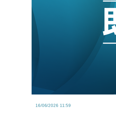
11:40
財經｜黑石傳再籌逾360億美元 支援Ant
10:57
財經｜美商務部擬擴大金屬關稅範圍 
18:15
本地｜新世界K11 9月升級會員制
17:40
財經｜本港6月零售額連升14個月
16:33
財經｜滙控重啟最多10億美元回購 
16/06/2026 11:59