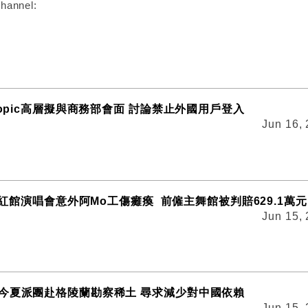
hannel:
ropic高層擬與商務部會面 討論禁止外國用戶登入
Jun 16,
or紅館演唱會意外阿Mo工傷癱瘓 前僱主舞館被判賠629.1萬元
Jun 15,
今夏派團赴格陵蘭勘察稀土 尋求減少對中國依賴
Jun 15,