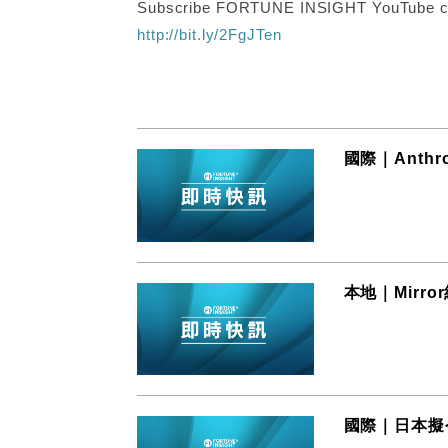
Subscribe FORTUNE INSIGHT YouTube c
http://bit.ly/2FgJTen
國際｜Anth
本地｜Mirr
國際｜日本擬