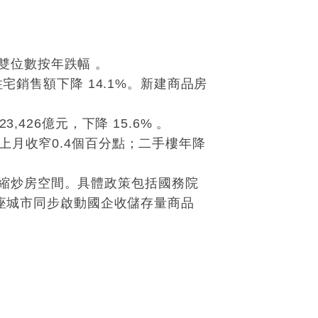
雙位數按年跌幅 。
宅銷售額下降 14.1%。新建商品房
426億元，下降 15.6% 。
上月收窄0.4個百分點；二手樓年降
縮炒房空間。具體政策包括國務院
 座城市同步啟動國企收儲存量商品