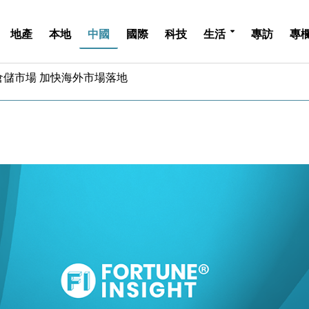
地產
本地
中國
國際
科技
生活
專訪
專
億美元押注未上市公司
儲市場 加快海外市場落地
斥21億翻新香港及東京半島
 男子攜槍彈被捕
業擴張放慢兼縮減人手
hropic租用Google晶片
14類產品或加徵25%
度 增鉑金卡級別鎖定高消費客群
 珠寶鐘錶銷售升勢最強
派息比率目標維持50%
億美元押注未上市公司
儲市場 加快海外市場落地
斥21億翻新香港及東京半島
 男子攜槍彈被捕
業擴張放慢兼縮減人手