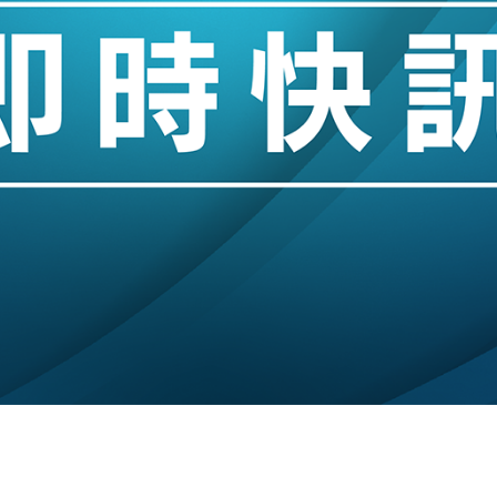
hropic租用Google晶片
14類產品或加徵25%
度 增鉑金卡級別鎖定高消費客群
 珠寶鐘錶銷售升勢最強
派息比率目標維持50%