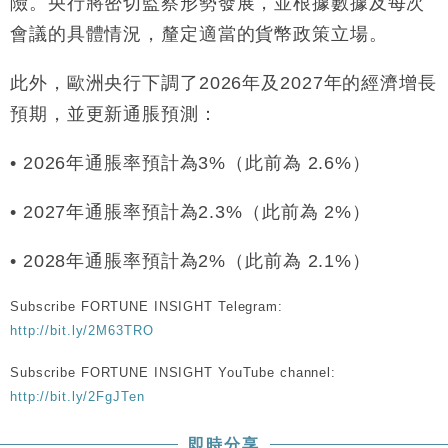
險。央行將密切監察形勢發展，並根據數據及每次
財經｜內地7月美元計價出口增近24%勝預期 貿易順
13:44
會議的具體情況，釐定適當的貨幣政策立場。
差達1125億美元
財經｜日本春季三度入市撐日圓 4月單日斥6.28萬億
12:44
此外，歐洲央行下調了2026年及2027年的經濟增長
日圓干預創新高
預期，並更新通脹預測：
國際｜特朗普料美伊戰事快結束 承認部分彈藥庫存緊
11:12
張
• 2026年通脹率預計為3%（此前為 2.6%）
財經｜SA售股自救後再出手 斥4億美元押注未上市公
15:59
司
• 2027年通脹率預計為2.3%（此前為 2%）
• 2028年通脹率預計為2%（此前為 2.1%）
Subscribe FORTUNE INSIGHT Telegram:
http://bit.ly/2M63TRO
Subscribe FORTUNE INSIGHT YouTube channel:
http://bit.ly/2FgJTen
即時分享