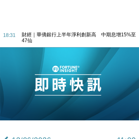
財經｜華僑銀行上半年淨利創新高 中期息增15%至
18:31
47仙
財經｜滙豐上調香港今年GDP預測至4.5% 看好貿易
17:33
及消費表現
本地｜假冒內地執法人員要求交「保證金」 43歲女子
16:47
損失近6900萬元
財經｜日經失守6.5萬點後回穩 全周仍升近2%
16:05
財經｜恒隆10月換帥 玩具「反」斗城亞洲CEO蔡德
15:47
粦接任
財經｜韓股反覆波動收跌 連挫7周創逾3年最長跌勢
15:11
財經｜內地7月美元計價出口增近24%勝預期 貿易順
13:44
差達1125億美元