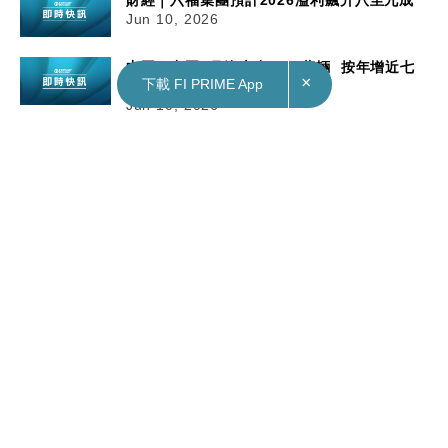
Jun 10, 2026
中國｜中國5月汽車出口93萬輛 按年增近七
×
下載 FI PRIME App
成
Jun 10, 2026
10/06/2026
18:32
財經｜螞蟻國際籌資10億美元估值逾100億美元
加速業務擴張為港股上市鋪路
據彭博報道，螞蟻集團旗下螞蟻國際（Ant
International）成功籌集約10億美元（約 78 億港