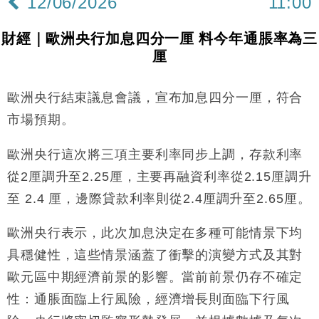
12/06/2026
11:00
財經｜日本春季三度入市撐日圓 4月單日斥6.28萬億
12:44
日圓干預創新高
財經｜歐洲央行加息四分一厘 料今年通脹率為三
國際｜特朗普料美伊戰事快結束 承認部分彈藥庫存緊
11:12
厘
張
財經｜SA售股自救後再出手 斥4億美元押注未上市公
15:59
司
歐洲央行結束議息會議，宣布加息四分一厘，符合
財經｜華僑銀行上半年淨利創新高 中期息增15%至
18:31
市場預期。
47仙
財經｜滙豐上調香港今年GDP預測至4.5% 看好貿易
歐洲央行這次將三項主要利率同步上調，存款利率
17:33
及消費表現
從2厘調升至2.25厘，主要再融資利率從2.15厘調升
本地｜假冒內地執法人員要求交「保證金」 43歲女子
16:47
至 2.4 厘，邊際貸款利率則從2.4厘調升至2.65厘。
損失近6900萬元
財經｜日經失守6.5萬點後回穩 全周仍升近2%
16:05
歐洲央行表示，此次加息決定在多種可能情景下均
具穩健性，這些情景涵蓋了衝擊的演變方式及其對
財經｜恒隆10月換帥 玩具「反」斗城亞洲CEO蔡德
15:47
粦接任
歐元區中期經濟前景的影響。當前前景仍存不確定
財經｜韓股反覆波動收跌 連挫7周創逾3年最長跌勢
15:11
性：通脹面臨上行風險，經濟增長則面臨下行風