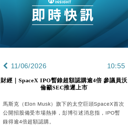
11/06/2026
10:55
財經｜SpaceX IPO暫錄超額認購逾4倍 參議員沃
倫籲SEC推遲上市
馬斯克（Elon Musk）旗下的太空巨頭SpaceX首次
公開招股備受市場熱捧，彭博引述消息指，IPO暫
錄得逾4倍超額認購。