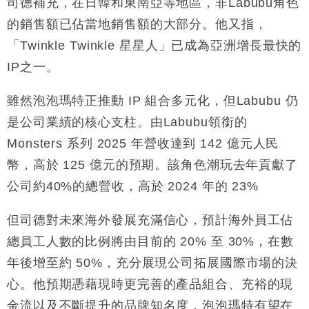
司德補充，在日韓和東南亞等地區，非Labubu角色
財經｜大摩削老鋪黃金目標價至505元 惟維持「增
14:49
持」評級
的銷售額已佔當地銷售額的大部分。他又指，
本地｜華嫂冰室太子店涉提供失實資料 遭禁申請輸入
13:49
「Twinkle Twinkle 星星人」已成為亞洲增長最快的
勞工一年
IP之一。
中國｜強颱風「白海豚」殘渦北上 上海取消逾900班
12:11
機
雖然泡泡瑪特正推動 IP 組合多元化，但Labubu 仍
財經｜華僑銀行上半年淨利創新高 中期息增15%至
18:31
是公司業績的核心支柱。由Labubu領銜的
47仙
Monsters 系列 2025 年營收達到 142 億元人民
財經｜滙豐上調香港今年GDP預測至4.5% 看好貿易
17:33
及消費表現
幣，高於 125 億元的預期。該角色潮玩去年貢獻了
本地｜假冒內地執法人員要求交「保證金」 43歲女子
16:47
公司約40%的總營收，高於 2024 年的 23%
損失近6900萬元
財經｜日經失守6.5萬點後回穩 全周仍升近2%
16:05
但司德對未來海外發展充滿信心，預計海外員工佔
總員工人數的比例將由目前的 20% 至 30%，在數
年後增至約 50%，充分展現公司拓展國際市場的決
心。他預期憑藉現時更完善的產品組合、充裕的現
金流以及不斷提升的品牌知名度，泡泡瑪特有望在