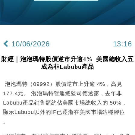
本地｜華嫂冰室太子店涉提供失實資料 遭禁申請輸入
13:49
勞工一年
中國｜強颱風「白海豚」殘渦北上 上海取消逾900班
12:11
機
財經｜華僑銀行上半年淨利創新高 中期息增15%至
18:31
47仙
10/06/2026
13:16
財經｜滙豐上調香港今年GDP預測至4.5% 看好貿易
17:33
及消費表現
財經｜泡泡瑪特股價逆市升逾4% 美國總收入五
本地｜假冒內地執法人員要求交「保證金」 43歲女子
16:47
成為非Labubu產品
損失近6900萬元
財經｜日經失守6.5萬點後回穩 全周仍升近2%
16:05
泡泡瑪特（09992）股價逆市上升逾 4%，高見
經濟｜大摩看淡內房今年表現 削新開工及銷售預測
17:38
177.4元。 泡泡瑪特營運總監司德透露，去年非
Labubu產品銷售額約佔美國市場總收入的 50%，
科技｜iPhone 18 Pro成本或升4成 蘋果或犧牲毛利穩
16:55
顯示Labubu以外的IP已逐漸在美國市場站穩腳位
定新機售價
。
本地｜香港迪拜下月10日合辦氣候金融會議
15:38