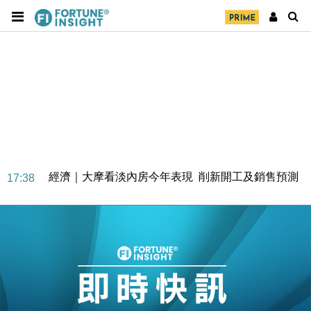
經濟｜大摩看淡內房今年表現 削新開工及銷售預測
17:38
科技｜iPhone 18 Pro成本或升4成 蘋果或犧牲毛利穩
16:55
定新機售價
本地｜香港迪拜下月10日合辦氣候金融會議
15:38
財經｜大摩削老鋪黃金目標價至505元 惟維持「增
14:49
持」評級