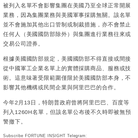
被列入名單不會影響集團在美國乃至全球正常開展
財經｜香港7月PMI回落至51 企業擴張放慢兼縮減人
12:30
業務，因為集團業務與美國軍事採購無關。該名單
手
並不會施加其他出口管制或制裁措施，亦不會禁止
財經｜黑石傳再籌逾360億美元 支援Anthropic租用
11:40
Google晶片
任何人（美國國防部除外）與集團進行業務往來或
財經｜美商務部擬擴大金屬關稅範圍 14類產品或加徵
10:57
交易公司證券。
25%
本地｜新世界K11 9月升級會員制度 增鉑金卡級別鎖
18:15
根據美國國防部規定，美國國防部不得直接或間接
定高消費客群
從中國軍工企業名單上的實體採購商品、服務或技
財經｜本港6月零售額連升14個月 珠寶鐘錶銷售升勢
17:40
術。這意味著受限範圍僅限於美國國防部本身，不
最強
影響其他機構或民間企業與阿里巴巴的合作。
財經｜滙控重啟最多10億美元回購 派息比率目標維持
16:33
50%
今年2月13日，特朗普政府曾將阿里巴巴、百度等
列入1260H名單，但該名單公布後不久時即被無預
警撤下。
Subscribe FORTUNE INSIGHT Telegram: