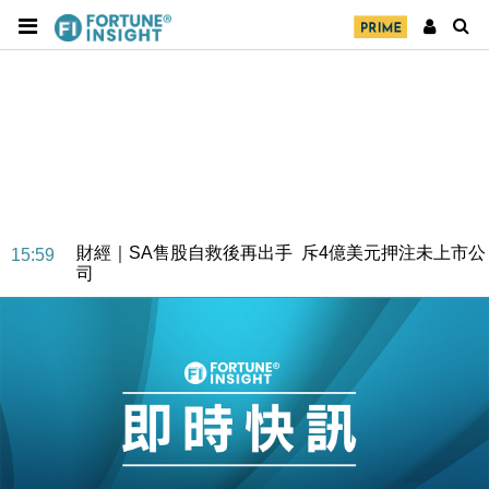
財經｜SA售股自救後再出手 斥4億美元押注未上市公
15:59
司
財經｜精星香港夥菜鳥拓全球智慧倉儲市場 加快海外
11:30
市場落地
地產｜大酒店中期轉賺2300萬元 斥21億翻新香港及
14:50
東京半島
國際｜特朗普赴洛杉磯高球場活動前 男子攜槍彈被捕
13:12
財經｜香港7月PMI回落至51 企業擴張放慢兼縮減人
12:30