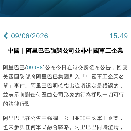
手
財經｜黑石傳再籌逾360億美元 支援Anthropic租用
11:40
Google晶片
財經｜美商務部擬擴大金屬關稅範圍 14類產品或加徵
10:57
25%
09/06/2026
15:49
本地｜新世界K11 9月升級會員制度 增鉑金卡級別鎖
18:15
定高消費客群
中國｜阿里巴巴強調公司並非中國軍工企業
財經｜本港6月零售額連升14個月 珠寶鐘錶銷售升勢
17:40
最強
阿里巴巴(
09988
)公布今日在港交所發布公告，回應
財經｜滙控重啟最多10億美元回購 派息比率目標維持
16:33
50%
美國國防部將阿里巴巴集團列入「中國軍工企業名
財經｜SA售股自救後再出手 斥4億美元押注未上市公
15:59
單」事件。阿里巴巴明確指出這項認定是錯誤的，
司
並表示將對任何歪曲公司形象的行為採取一切可行
財經｜精星香港夥菜鳥拓全球智慧倉儲市場 加快海外
11:30
市場落地
的法律行動。
地產｜大酒店中期轉賺2300萬元 斥21億翻新香港及
14:50
東京半島
阿里巴巴在公告中強調，公司並非中國軍工企業，
國際｜特朗普赴洛杉磯高球場活動前 男子攜槍彈被捕
也未參與任何軍民融合戰略。阿里巴巴同時澄清，
13:12