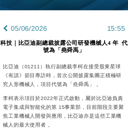
財經｜黑石傳再籌逾360億美元 支援Anthropic租用
11:40
Google晶片
財經｜美商務部擬擴大金屬關稅範圍 14類產品或加徵
10:57
25%
05/06/2026
15:55
本地｜新世界K11 9月升級會員制度 增鉑金卡級別鎖
18:15
定高消費客群
科技｜比亞迪副總裁披露公司研發機械人4 年 代
財經｜本港6月零售額連升14個月 珠寶鐘錶銷售升勢
17:40
號為「堯舜禹」
最強
財經｜滙控重啟最多10億美元回購 派息比率目標維持
16:33
50%
比亞迪（01211）執行副總裁李柯在接受股東星球
財經｜SA售股自救後再出手 斥4億美元押注未上市公
15:59
《有請》節目專訪時，首次公開披露集團正積極研
司
究人形機械人，項目代號為「堯舜禹」 。
財經｜精星香港夥菜鳥拓全球智慧倉儲市場 加快海外
11:30
市場落地
李柯表示項目於2022年正式啟動，屬於比亞迪負責
地產｜大酒店中期轉賺2300萬元 斥21億翻新香港及
14:50
電子集成與智能化的第 15事業部，目前階段主要聚
東京半島
焦工業機械人開發與應用，比亞迪亦是這些工業機
國際｜特朗普赴洛杉磯高球場活動前 男子攜槍彈被捕
13:12
械人的最大使用者 。