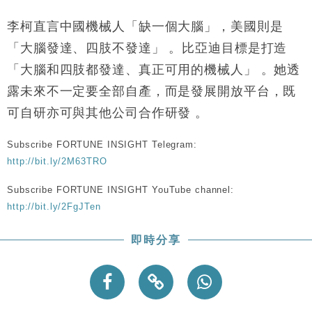
財經｜香港7月PMI回落至51 企業擴張放慢兼縮減人
12:30
手
李柯直言中國機械人「缺一個大腦」，美國則是
財經｜黑石傳再籌逾360億美元 支援Anthropic租用
11:40
「大腦發達、四肢不發達」 。比亞迪目標是打造
Google晶片
「大腦和四肢都發達、真正可用的機械人」 。她透
財經｜美商務部擬擴大金屬關稅範圍 14類產品或加徵
10:57
露未來不一定要全部自產，而是發展開放平台，既
25%
可自研亦可與其他公司合作研發 。
本地｜新世界K11 9月升級會員制度 增鉑金卡級別鎖
18:15
定高消費客群
Subscribe FORTUNE INSIGHT Telegram:
財經｜本港6月零售額連升14個月 珠寶鐘錶銷售升勢
17:40
最強
http://bit.ly/2M63TRO
財經｜滙控重啟最多10億美元回購 派息比率目標維持
16:33
Subscribe FORTUNE INSIGHT YouTube channel:
50%
http://bit.ly/2FgJTen
即時分享