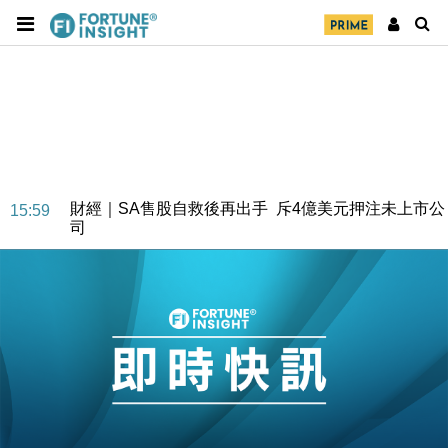
財經｜SA售股自救後再出手 斥4億美元押注未上市公
15:59
司
財經｜精星香港夥菜鳥拓全球智慧倉儲市場 加快海外
11:30
市場落地
地產｜大酒店中期轉賺2300萬元 斥21億翻新香港及
14:50
東京半島
國際｜特朗普赴洛杉磯高球場活動前 男子攜槍彈被捕
13:12
財經｜香港7月PMI回落至51 企業擴張放慢兼縮減人
12:30
手