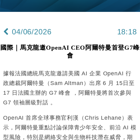
財經｜黑石傳再籌逾360億美元 支援Anthropic租用
11:40
Google晶片
財經｜美商務部擬擴大金屬關稅範圍 14類產品或加徵
10:57
25%
04/06/2026
18:18
本地｜新世界K11 9月升級會員制度 增鉑金卡級別鎖
18:15
定高消費客群
國際｜馬克龍邀OpenAI CEO阿爾特曼首登G7峰
財經｜本港6月零售額連升14個月 珠寶鐘錶銷售升勢
17:40
會
最強
財經｜滙控重啟最多10億美元回購 派息比率目標維持
16:33
50%
據報法國總統馬克龍邀請美國 AI 企業 OpenAI 行
財經｜SA售股自救後再出手 斥4億美元押注未上市公
15:59
政總裁阿爾特曼（Sam Altman）出席 6 月 15日至
司
17 日法國主辦的 G7 峰會 ，阿爾特曼將首次參與
財經｜精星香港夥菜鳥拓全球智慧倉儲市場 加快海外
11:30
G7 領袖層級對話 。
市場落地
地產｜大酒店中期轉賺2300萬元 斥21億翻新香港及
14:50
OpenAI 首席全球事務官利漢（Chris Lehane）表
東京半島
示，阿爾特曼重點討論保障青少年安全、前沿 AI 模
國際｜特朗普赴洛杉磯高球場活動前 男子攜槍彈被捕
13:12
型風險，特別是網絡安全與生物科技潛在威脅，期