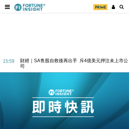
財經｜SA售股自救後再出手 斥4億美元押注未上市公
15:59
司
財經｜精星香港夥菜鳥拓全球智慧倉儲市場 加快海外
11:30
市場落地
地產｜大酒店中期轉賺2300萬元 斥21億翻新香港及
14:50
東京半島
國際｜特朗普赴洛杉磯高球場活動前 男子攜槍彈被捕
13:12
財經｜香港7月PMI回落至51 企業擴張放慢兼縮減人
12:30
手