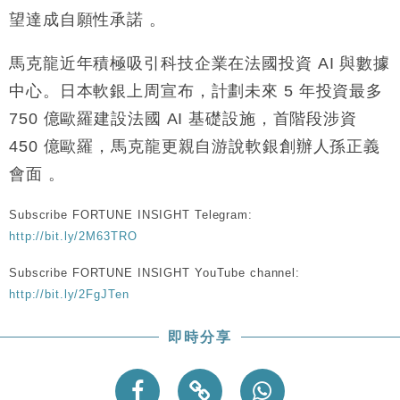
財經｜香港7月PMI回落至51 企業擴張放慢兼縮減人
12:30
望達成自願性承諾 。
手
財經｜黑石傳再籌逾360億美元 支援Anthropic租用
11:40
馬克龍近年積極吸引科技企業在法國投資 AI 與數據
Google晶片
中心。日本軟銀上周宣布，計劃未來 5 年投資最多
財經｜美商務部擬擴大金屬關稅範圍 14類產品或加徵
10:57
750 億歐羅建設法國 AI 基礎設施，首階段涉資
25%
450 億歐羅，馬克龍更親自游說軟銀創辦人孫正義
本地｜新世界K11 9月升級會員制度 增鉑金卡級別鎖
18:15
定高消費客群
會面 。
財經｜本港6月零售額連升14個月 珠寶鐘錶銷售升勢
17:40
最強
Subscribe FORTUNE INSIGHT Telegram:
財經｜滙控重啟最多10億美元回購 派息比率目標維持
http://bit.ly/2M63TRO
16:33
50%
Subscribe FORTUNE INSIGHT YouTube channel:
http://bit.ly/2FgJTen
即時分享