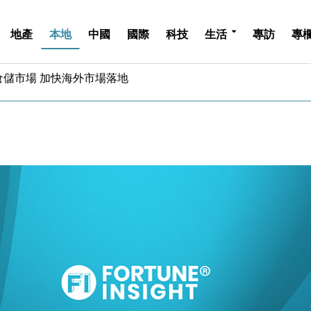
地產
本地
中國
國際
科技
生活
專訪
專
儲市場 加快海外市場落地
斥21億翻新香港及東京半島
 男子攜槍彈被捕
業擴張放慢兼縮減人手
hropic租用Google晶片
14類產品或加徵25%
度 增鉑金卡級別鎖定高消費客群
 珠寶鐘錶銷售升勢最強
派息比率目標維持50%
估值料降至400億美元以下
儲市場 加快海外市場落地
斥21億翻新香港及東京半島
 男子攜槍彈被捕
業擴張放慢兼縮減人手