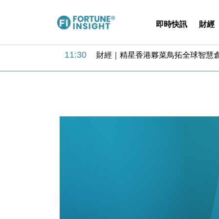
即時快訊
財經
11:30
財經｜精星香港夥菜鳥拓全球智慧倉
14:50
地產｜大酒店中期轉賺2300萬元 
13:12
國際｜特朗普赴洛杉磯高球場活動前
12:30
財經｜香港7月PMI回落至51 企
11:40
財經｜黑石傳再籌逾360億美元 支援Ant
10:57
財經｜美商務部擬擴大金屬關稅範圍 
18:15
本地｜新世界K11 9月升級會員制
17:40
財經｜本港6月零售額連升14個月
16:33
財經｜滙控重啟最多10億美元回購 
15:11
財經｜SHEIN傳最快8月中招股 
11:30
財經｜精星香港夥菜鳥拓全球智慧倉
14:50
地產｜大酒店中期轉賺2300萬元 
13:12
國際｜特朗普赴洛杉磯高球場活動前
12:30
財經｜香港7月PMI回落至51 企