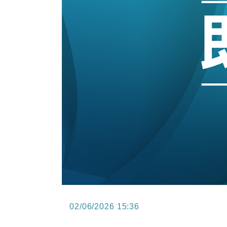
11:40
財經｜黑石傳再籌逾360億美元 支援Ant
10:57
財經｜美商務部擬擴大金屬關稅範圍 
18:15
本地｜新世界K11 9月升級會員制
17:40
財經｜本港6月零售額連升14個月
16:33
財經｜滙控重啟最多10億美元回購 
15:11
財經｜SHEIN傳最快8月中招股 
02/06/2026 15:36