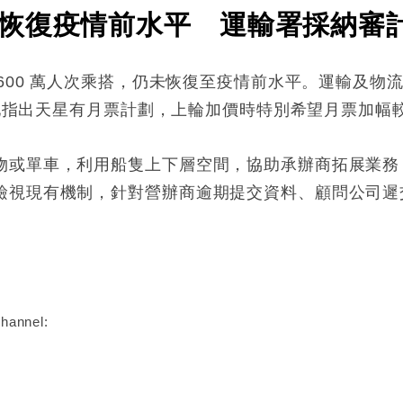
恢復疫情前水平 運輸署採納審
,600 萬人次乘搭，仍未恢復至疫情前水平。運輸及
%。她指出天星有月票計劃，上輪加價時特別希望月票加幅
物或單車，利用船隻上下層空間，協助承辦商拓展業務
檢視現有機制，針對營辦商逾期提交資料、顧問公司遲
:
hannel: