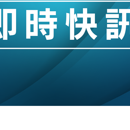
hropic租用Google晶片
14類產品或加徵25%
度 增鉑金卡級別鎖定高消費客群
 珠寶鐘錶銷售升勢最強
派息比率目標維持50%
估值料降至400億美元以下