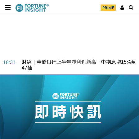
財經｜華僑銀行上半年淨利創新高 中期息增15%至
18:31
47仙
財經｜滙豐上調香港今年GDP預測至4.5% 看好貿易
17:33
及消費表現
本地｜假冒內地執法人員要求交「保證金」 43歲女子
16:47
損失近6900萬元
財經｜日經失守6.5萬點後回穩 全周仍升近2%
16:05
財經｜恒隆10月換帥 玩具「反」斗城亞洲CEO蔡德
15:47
粦接任