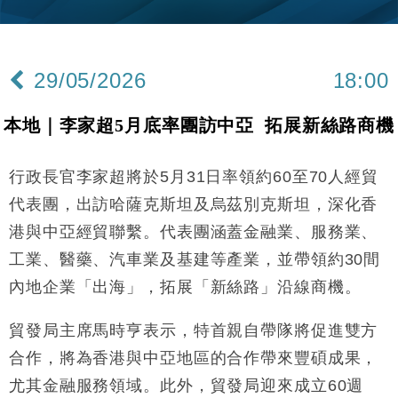
財經｜韓股反覆波動收跌 連挫7周創逾3年最長跌勢
15:11
財經｜內地7月美元計價出口增近24%勝預期 貿易順
13:44
差達1125億美元
29/05/2026
18:00
財經｜日本春季三度入市撐日圓 4月單日斥6.28萬億
12:44
日圓干預創新高
本地｜李家超5月底率團訪中亞 拓展新絲路商機
國際｜特朗普料美伊戰事快結束 承認部分彈藥庫存緊
11:12
張
行政長官李家超將於5月31日率領約60至70人經貿
財經｜SA售股自救後再出手 斥4億美元押注未上市公
15:59
司
代表團，出訪哈薩克斯坦及烏茲別克斯坦，深化香
財經｜華僑銀行上半年淨利創新高 中期息增15%至
18:31
港與中亞經貿聯繫。代表團涵蓋金融業、服務業、
47仙
工業、醫藥、汽車業及基建等產業，並帶領約30間
財經｜滙豐上調香港今年GDP預測至4.5% 看好貿易
17:33
及消費表現
內地企業「出海」，拓展「新絲路」沿線商機。
本地｜假冒內地執法人員要求交「保證金」 43歲女子
16:47
損失近6900萬元
貿發局主席馬時亨表示，特首親自帶隊將促進雙方
財經｜日經失守6.5萬點後回穩 全周仍升近2%
合作，將為香港與中亞地區的合作帶來豐碩成果，
16:05
尤其金融服務領域。此外，貿發局迎來成立60週