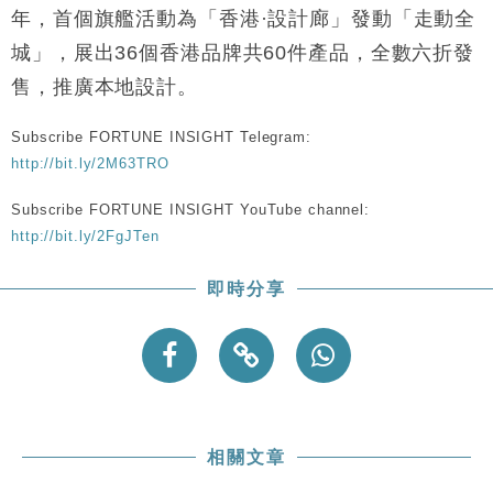
財經｜恒隆10月換帥 玩具「反」斗城亞洲CEO蔡德
15:47
年，首個旗艦活動為「香港·設計廊」發動「走動全
粦接任
城」，展出36個香港品牌共60件產品，全數六折發
財經｜韓股反覆波動收跌 連挫7周創逾3年最長跌勢
15:11
售，推廣本地設計。
財經｜內地7月美元計價出口增近24%勝預期 貿易順
13:44
差達1125億美元
Subscribe FORTUNE INSIGHT Telegram:
http://bit.ly/2M63TRO
財經｜日本春季三度入市撐日圓 4月單日斥6.28萬億
12:44
日圓干預創新高
Subscribe FORTUNE INSIGHT YouTube channel:
國際｜特朗普料美伊戰事快結束 承認部分彈藥庫存緊
11:12
http://bit.ly/2FgJTen
張
財經｜SA售股自救後再出手 斥4億美元押注未上市公
15:59
即時分享
司
相關文章