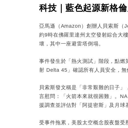
科技｜藍色起源新格倫
亞馬遜（Amazon）創辦人貝索斯（J
約9時在佛羅里達州太空發射綜合大樓
壞，其中一座避雷塔倒塌。
事件發生於「熱火測試」階段，點燃
射 Delta 45」確認所有人員安全，
貝索斯發文稱是「非常艱難的日子」，
言慰問：「火箭本來就很困難」。NASA
援調查並評估對「阿提密斯」及月球
受事件拖累，美股太空概念股夜盤受壓，Roc