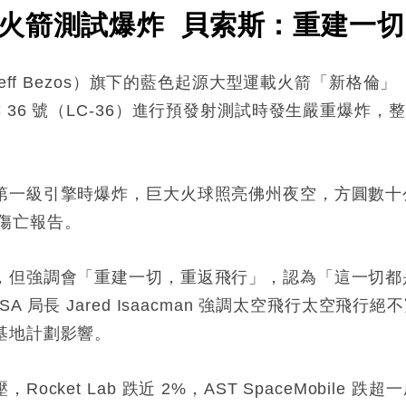
火箭測試爆炸 貝索斯：重建一切
eff Bezos）旗下的藍色起源大型運載火箭「新格倫」（
 36 號（LC-36）進行預發射測試時發生嚴重爆炸
第一級引擎時爆炸，巨大火球照亮佛州夜空，方圓數十
無傷亡報告。
但強調會「重建一切，重返飛行」，認為「這一切都是
 局長 Jared Isaacman 強調太空飛行太空飛
基地計劃影響。
ket Lab 跌近 2%，AST SpaceMobile 跌超