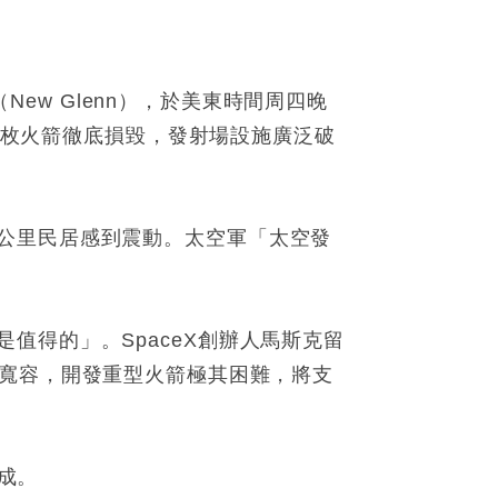
New Glenn），於美東時間周四晚
，整枚火箭徹底損毀，發射場設施廣泛破
公里民居感到震動。太空軍「太空發
值得的」。SpaceX創辦人馬斯克留
行絕不寬容，開發重型火箭極其困難，將支
一成。