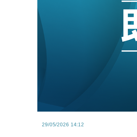
15:11
財經｜韓股反覆波動收跌 連挫7周
13:44
財經｜內地7月美元計價出口增近24
12:44
財經｜日本春季三度入市撐日圓 4月
11:12
國際｜特朗普料美伊戰事快結束 承
15:59
財經｜SA售股自救後再出手 斥4
29/05/2026 14:12