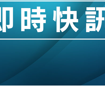
創逾3年最長跌勢
%勝預期 貿易順差達1125億美元
單日斥6.28萬億日圓干預創新高
認部分彈藥庫存緊張
億美元押注未上市公司