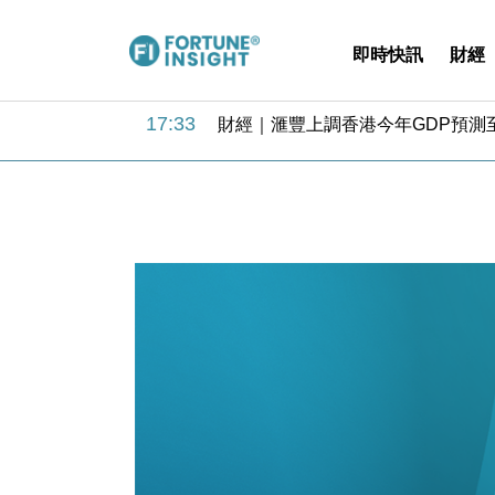
即時快訊
財經
18:31
財經｜華僑銀行上半年淨利創新高 
17:33
財經｜滙豐上調香港今年GDP預測至
16:47
本地｜假冒內地執法人員要求交「保證
16:05
財經｜日經失守6.5萬點後回穩 全
15:47
財經｜恒隆10月換帥 玩具「反」斗
15:11
財經｜韓股反覆波動收跌 連挫7周
13:44
財經｜內地7月美元計價出口增近24
12:44
財經｜日本春季三度入市撐日圓 4月
11:12
國際｜特朗普料美伊戰事快結束 承
15:59
財經｜SA售股自救後再出手 斥4
18:31
財經｜華僑銀行上半年淨利創新高 
17:33
財經｜滙豐上調香港今年GDP預測至
16:47
本地｜假冒內地執法人員要求交「保證
16:05
財經｜日經失守6.5萬點後回穩 全
15:47
財經｜恒隆10月換帥 玩具「反」斗