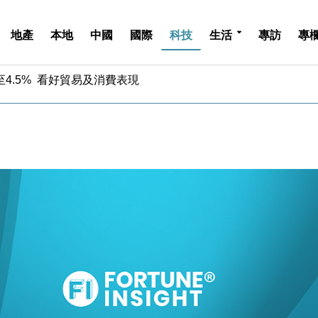
地產
本地
中國
國際
科技
生活
專訪
專
中期息增15%至47仙
4.5% 看好貿易及消費表現
金」 43歲女子損失近6900萬元
周仍升近2%
城亞洲CEO蔡德粦接任
創逾3年最長跌勢
%勝預期 貿易順差達1125億美元
單日斥6.28萬億日圓干預創新高
認部分彈藥庫存緊張
億美元押注未上市公司
中期息增15%至47仙
4.5% 看好貿易及消費表現
金」 43歲女子損失近6900萬元
周仍升近2%
城亞洲CEO蔡德粦接任