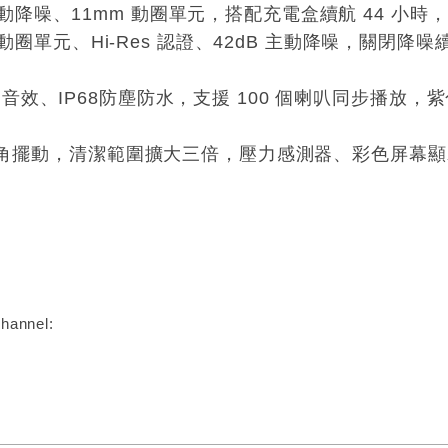
kHz主動降噪、11mm 動圈單元，搭配充電盒續航 44 小時，
mm動圈單元、Hi-Res 認證、42dB 主動降噪，關閉降噪續
，18W 音效、IP68防塵防水，支援 100 個喇叭同步播放，
0°廣角擺動，清潔範圍擴大三倍，壓力感測器、彩色屏幕顯
:
hannel: