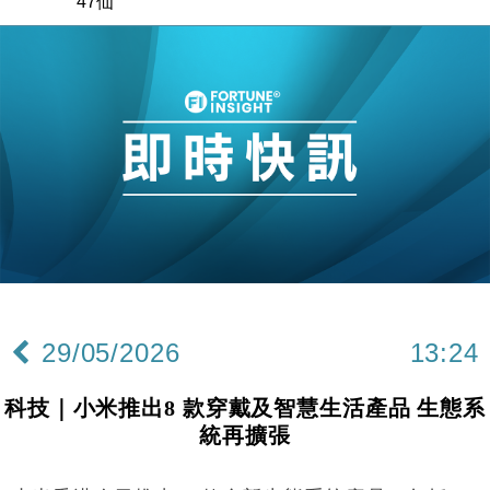
47仙
財經｜滙豐上調香港今年GDP預測至4.5% 看好貿易
17:33
及消費表現
本地｜假冒內地執法人員要求交「保證金」 43歲女子
16:47
損失近6900萬元
財經｜日經失守6.5萬點後回穩 全周仍升近2%
16:05
財經｜恒隆10月換帥 玩具「反」斗城亞洲CEO蔡德
15:47
粦接任
財經｜韓股反覆波動收跌 連挫7周創逾3年最長跌勢
15:11
財經｜內地7月美元計價出口增近24%勝預期 貿易順
13:44
差達1125億美元
29/05/2026
13:24
財經｜日本春季三度入市撐日圓 4月單日斥6.28萬億
12:44
日圓干預創新高
科技｜小米推出8 款穿戴及智慧生活產品 生態系
國際｜特朗普料美伊戰事快結束 承認部分彈藥庫存緊
11:12
統再擴張
張
財經｜SA售股自救後再出手 斥4億美元押注未上市公
15:59