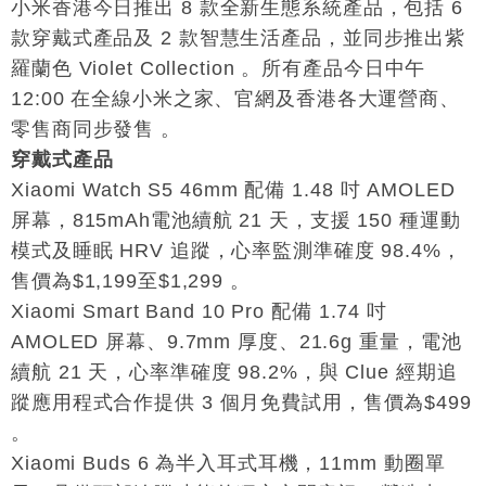
司
小米香港今日推出 8 款全新生態系統產品，包括 6
款穿戴式產品及 2 款智慧生活產品，並同步推出紫
財經｜華僑銀行上半年淨利創新高 中期息增15%至
18:31
47仙
羅蘭色 Violet Collection 。所有產品今日中午
財經｜滙豐上調香港今年GDP預測至4.5% 看好貿易
17:33
12:00 在全線小米之家、官網及香港各大運營商、
及消費表現
零售商同步發售 。
本地｜假冒內地執法人員要求交「保證金」 43歲女子
16:47
穿戴式產品
損失近6900萬元
Xiaomi Watch S5 46mm 配備 1.48 吋 AMOLED
財經｜日經失守6.5萬點後回穩 全周仍升近2%
16:05
屏幕，815mAh電池續航 21 天，支援 150 種運動
模式及睡眠 HRV 追蹤，心率監測準確度 98.4%，
財經｜恒隆10月換帥 玩具「反」斗城亞洲CEO蔡德
15:47
粦接任
售價為$1,199至$1,299 。
財經｜韓股反覆波動收跌 連挫7周創逾3年最長跌勢
Xiaomi Smart Band 10 Pro 配備 1.74 吋
15:11
AMOLED 屏幕、9.7mm 厚度、21.6g 重量，電池
財經｜內地7月美元計價出口增近24%勝預期 貿易順
13:44
續航 21 天，心率準確度 98.2%，與 Clue 經期追
差達1125億美元
蹤應用程式合作提供 3 個月免費試用，售價為$499
財經｜日本春季三度入市撐日圓 4月單日斥6.28萬億
12:44
。
日圓干預創新高
Xiaomi Buds 6 為半入耳式耳機，11mm 動圈單
國際｜特朗普料美伊戰事快結束 承認部分彈藥庫存緊
11:12