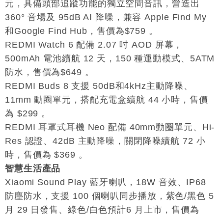
元，
具備頭部追蹤功能的獨立空間音訊
，營造出
張
360
° 音
場
及 95dB AI 降噪，兼容 Apple Find My
財經｜SA售股自救後再出手 斥4億美元押注未上市公
15:59
司
和Google Find Hub，售價為$759 。
REDMI Watch 6 配備 2.07 吋 AOD 屏幕，
500mAh 電池續航 12 天，150 種運動模式、5ATM
防水，售價為$649 。
REDMI Buds 8 支援 50dB和4kHz主動降噪、
11mm 動圈單元，搭配充電盒續航 44 小時，售價
為 $299 。
REDMI 耳罩式耳機 Neo 配備 40mm動圈單元、Hi-
Res 認證、42dB 主動降噪，關閉降噪續航 72 小
時，售價為 $369 。
智慧生活產品
Xiaomi Sound Play 藍牙喇叭，18W 音效、IP68
防塵防水，支援 100 個喇叭同步播放，紫色/黑色 5
月 29 日發售、綠色/白色預計6 月上市，售價為