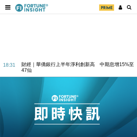
財經｜華僑銀行上半年淨利創新高 中期息增15%至
18:31
47仙
財經｜滙豐上調香港今年GDP預測至4.5% 看好貿易
17:33
及消費表現
本地｜假冒內地執法人員要求交「保證金」 43歲女子
16:47
損失近6900萬元
財經｜日經失守6.5萬點後回穩 全周仍升近2%
16:05
財經｜恒隆10月換帥 玩具「反」斗城亞洲CEO蔡德
15:47
粦接任