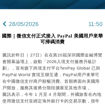
財經｜韓股反覆波動收跌 連挫7周創逾3年最長跌勢
15:11
財經｜內地7月美元計價出口增近24%勝預期 貿易順
13:44
差達1125億美元
28/05/2026
11:50
財經｜日本春季三度入市撐日圓 4月單日斥6.28萬億
12:44
日圓干預創新高
國際｜微信支付正式接入 PayPal 美國用戶來華
國際｜特朗普料美伊戰事快結束 承認部分彈藥庫存緊
11:12
可掃碼消費
張
財經｜SA售股自救後再出手 斥4億美元押注未上市公
15:59
司
騰訊於昨日（ 27日）在在第20屆深圳國際金融博覽
會開幕論壇上，啟動「2026入境支付服務升級計
財經｜華僑銀行上半年淨利創新高 中期息增15%至
18:31
47仙
劃」，宣布旗下跨境支付平台TenPay Global 已與
財經｜滙豐上調香港今年GDP預測至4.5% 看好貿易
17:33
PayPal World 實現互聯互通，PayPal用戶來華可
及消費表現
在中國微信支付商戶順暢消費。首期將面向美國用
本地｜假冒內地執法人員要求交「保證金」 43歲女子
16:47
戶開放，服務其後將分階段擴展至其他市場 。
損失近6900萬元
騰訊表示，今年 1 月至 4 月期間，外國旅客在內地
財經｜日經失守6.5萬點後回穩 全周仍升近2%
16:05
使用微信支付並綁定海外銀行卡的交易宗數，按年