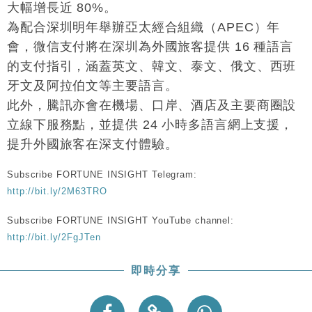
大幅增長近 80%。
財經｜恒隆10月換帥 玩具「反」斗城亞洲CEO蔡德
15:47
粦接任
為配合深圳明年舉辦亞太經合組織（APEC）年
財經｜韓股反覆波動收跌 連挫7周創逾3年最長跌勢
會，微信支付將在深圳為外國旅客提供 16 種語言
15:11
的支付指引，涵蓋英文、韓文、泰文、俄文、西班
財經｜內地7月美元計價出口增近24%勝預期 貿易順
13:44
牙文及阿拉伯文等主要語言。
差達1125億美元
此外，騰訊亦會在機場、口岸、酒店及主要商圈設
財經｜日本春季三度入市撐日圓 4月單日斥6.28萬億
12:44
立線下服務點，並提供 24 小時多語言網上支援，
日圓干預創新高
提升外國旅客在深支付體驗。
國際｜特朗普料美伊戰事快結束 承認部分彈藥庫存緊
11:12
張
Subscribe FORTUNE INSIGHT Telegram:
財經｜SA售股自救後再出手 斥4億美元押注未上市公
15:59
http://bit.ly/2M63TRO
司
Subscribe FORTUNE INSIGHT YouTube channel:
http://bit.ly/2FgJTen
即時分享