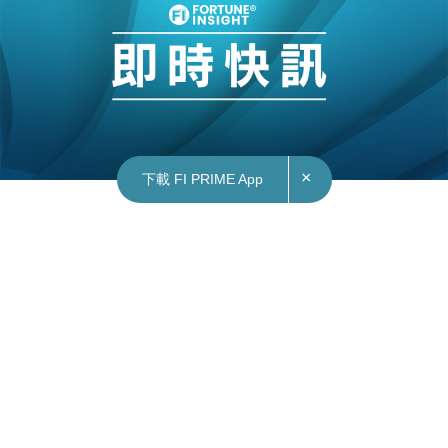
×
下載 FI PRIME App
28/05/2026
10:50
財經｜Uber增持Delivery Hero 距全購僅一步
外電引述消息指出，Uber 以每股約 40 歐羅，向
Aspex 購入其所持德國外賣平台 Delivery Hero 的
股份，這次增持行動對 Delivery Hero 的整體估值
約為 120 億歐羅 。