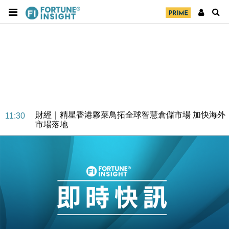
財經｜SA售股自救後再出手 斥4億美元押注未上市公
15:59
司
財經｜精星香港夥菜鳥拓全球智慧倉儲市場 加快海外
11:30
市場落地
地產｜大酒店中期轉賺2300萬元 斥21億翻新香港及
14:50
東京半島
國際｜特朗普赴洛杉磯高球場活動前 男子攜槍彈被捕
13:12
財經｜香港7月PMI回落至51 企業擴張放慢兼縮減人
12:30
手
財經｜黑石傳再籌逾360億美元 支援Anthropic租用
11:40
Google晶片