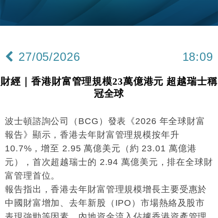
財經｜美商務部擬擴大金屬關稅範圍 14類產品或加徵
10:57
25%
本地｜新世界K11 9月升級會員制度 增鉑金卡級別鎖
18:15
定高消費客群
27/05/2026
18:09
財經｜本港6月零售額連升14個月 珠寶鐘錶銷售升勢
17:40
最強
財經｜香港財富管理規模23萬億港元 超越瑞士稱
財經｜滙控重啟最多10億美元回購 派息比率目標維持
16:33
冠全球
50%
財經｜SA售股自救後再出手 斥4億美元押注未上市公
15:59
司
波士頓諮詢公司（BCG）發表《2026 年全球財富
報告》顯示，香港去年財富管理規模按年升
財經｜精星香港夥菜鳥拓全球智慧倉儲市場 加快海外
11:30
市場落地
10.7%，增至 2.95 萬億美元（約 23.01 萬億港
地產｜大酒店中期轉賺2300萬元 斥21億翻新香港及
14:50
元），首次超越瑞士的 2.94 萬億美元，排在全球財
東京半島
富管理首位。
國際｜特朗普赴洛杉磯高球場活動前 男子攜槍彈被捕
13:12
報告指出，香港去年財富管理規模增長主要受惠於
中國財富增加、去年新股（IPO）市場熱絡及股市
財經｜香港7月PMI回落至51 企業擴張放慢兼縮減人
12:30
表現強勁等因素。內地資金流入佔據香港資產管理
手