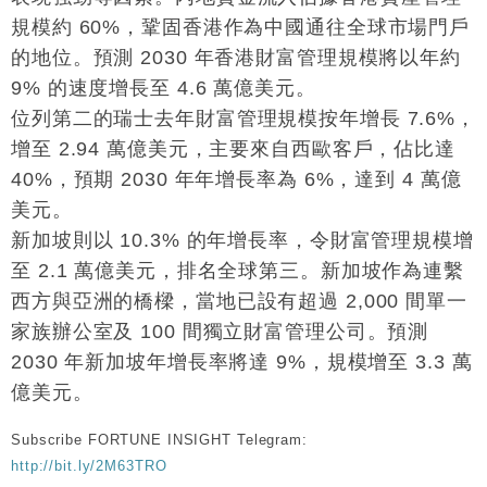
規模約 60%，鞏固香港作為中國通往全球市場門戶
財經｜黑石傳再籌逾360億美元 支援Anthropic租用
11:40
Google晶片
的地位。預測 2030 年香港財富管理規模將以年約
財經｜美商務部擬擴大金屬關稅範圍 14類產品或加徵
9% 的速度增長至 4.6 萬億美元。
10:57
25%
位列第二的瑞士去年財富管理規模按年增長 7.6%，
本地｜新世界K11 9月升級會員制度 增鉑金卡級別鎖
18:15
增至 2.94 萬億美元，主要來自西歐客戶，佔比達
定高消費客群
40%，預期 2030 年年增長率為 6%，達到 4 萬億
財經｜本港6月零售額連升14個月 珠寶鐘錶銷售升勢
17:40
美元。
最強
新加坡則以 10.3% 的年增長率，令財富管理規模增
財經｜滙控重啟最多10億美元回購 派息比率目標維持
16:33
至 2.1 萬億美元，排名全球第三。新加坡作為連繫
50%
西方與亞洲的橋樑，當地已設有超過 2,000 間單一
家族辦公室及 100 間獨立財富管理公司。預測
2030 年新加坡年增長率將達 9%，規模增至 3.3 萬
億美元。
Subscribe FORTUNE INSIGHT Telegram:
http://bit.ly/2M63TRO