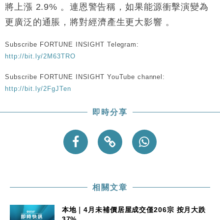
財經｜恒隆10月換帥 玩具「反」斗城亞洲CEO蔡德
15:47
將上漲 2.9% 。連恩警告稱，如果能源衝擊演變為
粦接任
更廣泛的通脹，將對經濟產生更大影響 。
財經｜韓股反覆波動收跌 連挫7周創逾3年最長跌勢
15:11
Subscribe FORTUNE INSIGHT Telegram:
財經｜內地7月美元計價出口增近24%勝預期 貿易順
13:44
http://bit.ly/2M63TRO
差達1125億美元
財經｜日本春季三度入市撐日圓 4月單日斥6.28萬億
12:44
Subscribe FORTUNE INSIGHT YouTube channel:
日圓干預創新高
http://bit.ly/2FgJTen
國際｜特朗普料美伊戰事快結束 承認部分彈藥庫存緊
11:12
張
即時分享
財經｜SA售股自救後再出手 斥4億美元押注未上市公
15:59
司
相關文章
本地｜4月未補價居屋成交僅206宗 按月大跌
37%