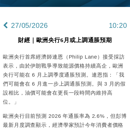
15:11
財經｜內地7月美元計價出口增近24%勝預期 貿易順
13:44
差達1125億美元
27/05/2026
10:20
財經｜日本春季三度入市撐日圓 4月單日斥6.28萬億
12:44
日圓干預創新高
財經｜歐洲央行6月或上調通脹預期
國際｜特朗普料美伊戰事快結束 承認部分彈藥庫存緊
11:12
張
歐洲央行首席經濟師連恩（Philip Lane）接受採訪
財經｜SA售股自救後再出手 斥4億美元押注未上市公
15:59
司
表示，由於伊朗戰爭導致能源價格持續高企，歐洲
財經｜華僑銀行上半年淨利創新高 中期息增15%至
18:31
央行可能在 6 月上調季度通脹預測。連恩指：「我
47仙
們可能會在 6 月進一步上調通脹預測。與 3 月的假
財經｜滙豐上調香港今年GDP預測至4.5% 看好貿易
17:33
及消費表現
設相比，油價可能會在更長一段時間內維持高
本地｜假冒內地執法人員要求交「保證金」 43歲女子
位。」
16:47
損失近6900萬元
財經｜日經失守6.5萬點後回穩 全周仍升近2%
歐洲央行目前預測 2026 年通脹率為 2.6%，但彭博
16:05
最新月度調查顯示，經濟學家預計今年消費者價格