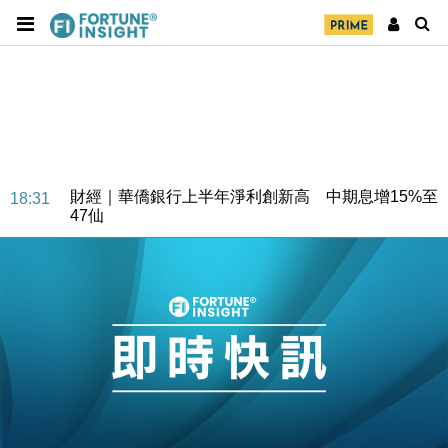
財經｜華僑銀行上半年淨利創新高 中期息增15%至
18:31
47仙
財經｜滙豐上調香港今年GDP預測至4.5% 看好貿易
17:33
及消費表現
本地｜假冒內地執法人員要求交「保證金」 43歲女子
16:47
損失近6900萬元
財經｜日經失守6.5萬點後回穩 全周仍升近2%
16:05
財經｜恒隆10月換帥 玩具「反」斗城亞洲CEO蔡德
15:47
粦接任
財經｜韓股反覆波動收跌 連挫7周創逾3年最長跌勢