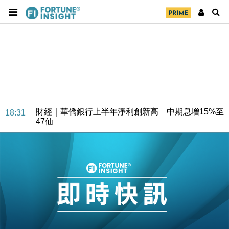
財經｜華僑銀行上半年淨利創新高 中期息增15%至
18:31
47仙
財經｜滙豐上調香港今年GDP預測至4.5% 看好貿易
17:33
及消費表現
本地｜假冒內地執法人員要求交「保證金」 43歲女子
16:47
損失近6900萬元
財經｜日經失守6.5萬點後回穩 全周仍升近2%
16:05
財經｜恒隆10月換帥 玩具「反」斗城亞洲CEO蔡德
15:47
粦接任