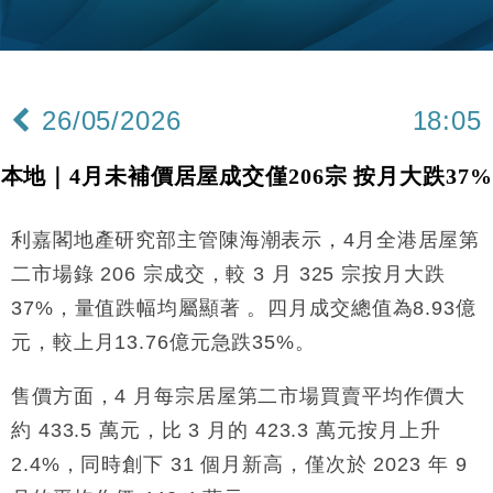
財經｜韓股反覆波動收跌 連挫7周創逾3年最長跌勢
15:11
財經｜內地7月美元計價出口增近24%勝預期 貿易順
13:44
差達1125億美元
26/05/2026
18:05
財經｜日本春季三度入市撐日圓 4月單日斥6.28萬億
12:44
日圓干預創新高
本地｜4月未補價居屋成交僅206宗 按月大跌37%
國際｜特朗普料美伊戰事快結束 承認部分彈藥庫存緊
11:12
張
利嘉閣地產研究部主管陳海潮表示，4月全港居屋第
財經｜SA售股自救後再出手 斥4億美元押注未上市公
15:59
司
二市場錄 206 宗成交，較 3 月 325 宗按月大跌
財經｜華僑銀行上半年淨利創新高 中期息增15%至
18:31
37%，量值跌幅均屬顯著 。四月成交總值為8.93億
47仙
元，較上月13.76億元急跌35%。
財經｜滙豐上調香港今年GDP預測至4.5% 看好貿易
17:33
及消費表現
售價方面，4 月每宗居屋第二市場買賣平均作價大
本地｜假冒內地執法人員要求交「保證金」 43歲女子
16:47
損失近6900萬元
約 433.5 萬元，比 3 月的 423.3 萬元按月上升
財經｜日經失守6.5萬點後回穩 全周仍升近2%
2.4%，同時創下 31 個月新高，僅次於 2023 年 9
16:05