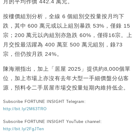
月的平均作價 442.4 萬元。
財經｜恒隆10月換帥 玩具「反」斗城亞洲CEO蔡德
15:47
粦接任
按樓價組別分析，全線 6 個組別交投量按月均下
財經｜韓股反覆波動收跌 連挫7周創逾3年最長跌勢
15:11
跌，其中 600 萬元或以上組別暴跌 53%，僅錄 15
宗；200 萬元以內組別亦急跌 60%，僅得16宗。上
財經｜內地7月美元計價出口增近24%勝預期 貿易順
13:44
差達1125億美元
月交投最活躍為 400 萬至 500 萬元組別，錄73
財經｜日本春季三度入市撐日圓 4月單日斥6.28萬億
12:44
宗，但仍按月跌 24%。
日圓干預創新高
國際｜特朗普料美伊戰事快結束 承認部分彈藥庫存緊
11:12
陳海潮指出，加上「居屋 2025」提供約8,000個單
張
位，加上市場上亦沒有去年大型一手細價盤分佔客
財經｜SA售股自救後再出手 斥4億美元押注未上市公
15:59
源，預料令二手居屋市場交投量短期內維持低企。
司
Subscribe FORTUNE INSIGHT Telegram:
http://bit.ly/2M63TRO
Subscribe FORTUNE INSIGHT YouTube channel:
http://bit.ly/2FgJTen