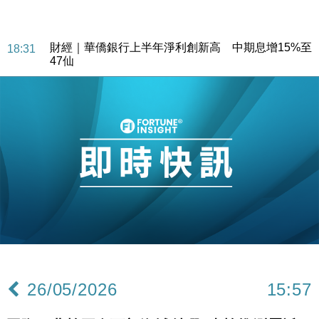
財經｜華僑銀行上半年淨利創新高 中期息增15%至
18:31
47仙
財經｜滙豐上調香港今年GDP預測至4.5% 看好貿易
17:33
及消費表現
本地｜假冒內地執法人員要求交「保證金」 43歲女子
16:47
損失近6900萬元
財經｜日經失守6.5萬點後回穩 全周仍升近2%
16:05
財經｜恒隆10月換帥 玩具「反」斗城亞洲CEO蔡德
15:47
粦接任
財經｜韓股反覆波動收跌 連挫7周創逾3年最長跌勢
15:11
財經｜內地7月美元計價出口增近24%勝預期 貿易順
13:44
差達1125億美元
26/05/2026
15:57
財經｜日本春季三度入市撐日圓 4月單日斥6.28萬億
12:44
日圓干預創新高