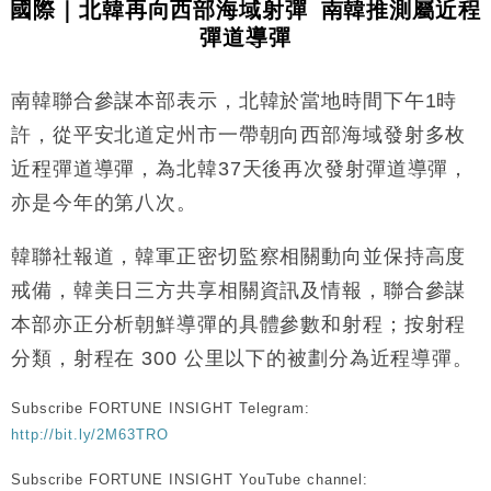
國際｜北韓再向西部海域射彈 南韓推測屬近程
國際｜特朗普料美伊戰事快結束 承認部分彈藥庫存緊
11:12
彈道導彈
張
財經｜SA售股自救後再出手 斥4億美元押注未上市公
15:59
司
南韓聯合參謀本部表示，北韓於當地時間下午1時
財經｜華僑銀行上半年淨利創新高 中期息增15%至
18:31
許，從平安北道定州市一帶朝向西部海域發射多枚
47仙
近程彈道導彈，為北韓37天後再次發射彈道導彈，
財經｜滙豐上調香港今年GDP預測至4.5% 看好貿易
17:33
亦是今年的第八次。
及消費表現
本地｜假冒內地執法人員要求交「保證金」 43歲女子
16:47
韓聯社報道，韓軍正密切監察相關動向並保持高度
損失近6900萬元
戒備，韓美日三方共享相關資訊及情報，聯合參謀
財經｜日經失守6.5萬點後回穩 全周仍升近2%
16:05
本部亦正分析朝鮮導彈的具體參數和射程；按射程
財經｜恒隆10月換帥 玩具「反」斗城亞洲CEO蔡德
15:47
分類，射程在 300 公里以下的被劃分為近程導彈。
粦接任
財經｜韓股反覆波動收跌 連挫7周創逾3年最長跌勢
15:11
Subscribe FORTUNE INSIGHT Telegram:
http://bit.ly/2M63TRO
財經｜內地7月美元計價出口增近24%勝預期 貿易順
13:44
差達1125億美元
Subscribe FORTUNE INSIGHT YouTube channel: