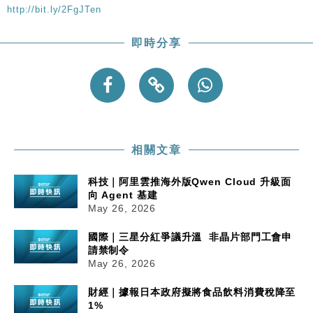
http://bit.ly/2FgJTen
財經｜日本春季三度入市撐日圓 4月單日斥6.28萬億
12:44
日圓干預創新高
即時分享
國際｜特朗普料美伊戰事快結束 承認部分彈藥庫存緊
11:12
張
財經｜SA售股自救後再出手 斥4億美元押注未上市公
15:59
司
相關文章
科技｜阿里雲推海外版Qwen Cloud 升級面
向 Agent 基建
May 26, 2026
國際｜三星分紅爭議升溫 非晶片部門工會申
請禁制令
May 26, 2026
財經｜據報日本政府擬將食品飲料消費稅降至
1%