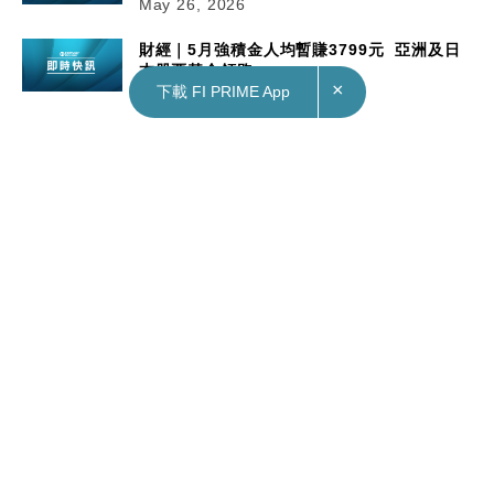
May 26, 2026
財經｜5月強積金人均暫賺3799元 亞洲及日
本股票基金領跑
×
May 26, 2026
下載 FI PRIME App