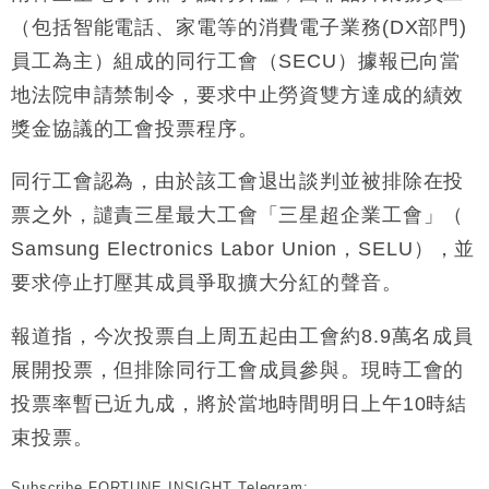
（包括智能電話、家電等的消費電子業務(DX部門)
員工為主）組成的同行工會（SECU）據報已向當
地法院申請禁制令，要求中止勞資雙方達成的績效
獎金協議的工會投票程序。
同行工會認為，由於該工會退出談判並被排除在投
票之外，譴責三星最大工會「三星超企業工會」（
Samsung Electronics Labor Union，SELU），並
要求停止打壓其成員爭取擴大分紅的聲音。
報道指，今次投票自上周五起由工會約8.9萬名成員
展開投票，但排除同行工會成員參與。現時工會的
投票率暫已近九成，將於當地時間明日上午10時結
束投票。
Subscribe FORTUNE INSIGHT Telegram: