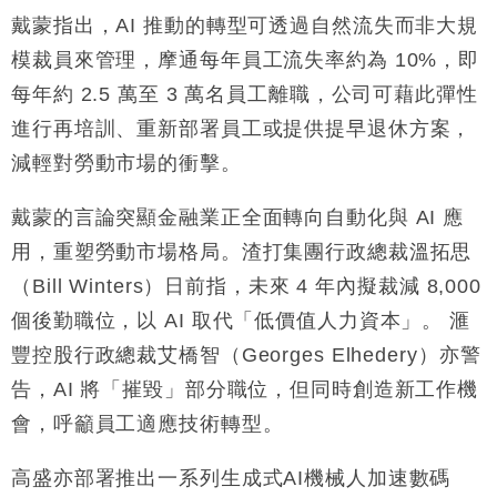
粦接任
戴蒙指出，AI 推動的轉型可透過自然流失而非大規
財經｜韓股反覆波動收跌 連挫7周創逾3年最長跌勢
15:11
模裁員來管理，摩通每年員工流失率約為 10%，即
每年約 2.5 萬至 3 萬名員工離職，公司可藉此彈性
財經｜內地7月美元計價出口增近24%勝預期 貿易順
13:44
進行再培訓、重新部署員工或提供提早退休方案，
差達1125億美元
減輕對勞動市場的衝擊。
財經｜日本春季三度入市撐日圓 4月單日斥6.28萬億
12:44
日圓干預創新高
戴蒙的言論突顯金融業正全面轉向自動化與 AI 應
國際｜特朗普料美伊戰事快結束 承認部分彈藥庫存緊
11:12
張
用，重塑勞動市場格局。渣打集團行政總裁溫拓思
財經｜SA售股自救後再出手 斥4億美元押注未上市公
15:59
（Bill Winters）日前指，未來 4 年內擬裁減 8,000
司
個後勤職位，以 AI 取代「低價值人力資本」。 滙
豐控股行政總裁艾橋智（Georges Elhedery）亦警
告，AI 將「摧毀」部分職位，但同時創造新工作機
會，呼籲員工適應技術轉型。
高盛亦部署推出一系列生成式AI機械人加速數碼