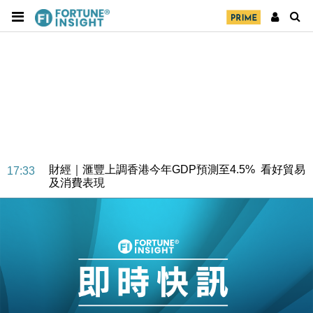
財經｜華僑銀行上半年淨利創新高 中期息增15%至
18:31
47仙
財經｜滙豐上調香港今年GDP預測至4.5% 看好貿易
17:33
及消費表現
本地｜假冒內地執法人員要求交「保證金」 43歲女子
16:47
損失近6900萬元
財經｜日經失守6.5萬點後回穩 全周仍升近2%
16:05
財經｜恒隆10月換帥 玩具「反」斗城亞洲CEO蔡德
15:47
粦接任
財經｜韓股反覆波動收跌 連挫7周創逾3年最長跌勢
15:11