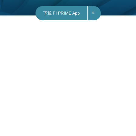
×
下載 FI PRIME App
21/05/2026
14:25
財經｜對沖基金SALP最新持倉136.7 億美元 24
歲「AI股神」持倉曝光
前 OpenAI 研究員 Leopold Aschenbrenner 掌舵
的對沖基金 Situational Awareness LP（SALP）
最新 13F 報告，展示其驚人資產增長與逆向操作策
略。根據遞交美國證交會文件，SALP 管理規模由
2024 年底的 2.55 億美元，急升至 2025 年底的
55 億美元，若計入期權名義價值，最新數據更達
136.7 億美元，不足一年半時間增長逾 52 倍。 這