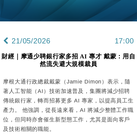
財經｜內地7月美元計價出口增近24%勝預期 貿易順
13:44
差達1125億美元
財經｜日本春季三度入市撐日圓 4月單日斥6.28萬億
12:44
日圓干預創新高
21/05/2026
17:00
國際｜特朗普料美伊戰事快結束 承認部分彈藥庫存緊
11:12
張
財經｜摩通少聘銀行家多招 AI 專才 戴蒙：用自
財經｜SA售股自救後再出手 斥4億美元押注未上市公
15:59
然流失避大規模裁員
司
財經｜華僑銀行上半年淨利創新高 中期息增15%至
18:31
47仙
摩根大通行政總裁戴蒙（Jamie Dimon）表示，隨
財經｜滙豐上調香港今年GDP預測至4.5% 看好貿易
17:33
著人工智能（AI）技術加速普及，集團將減少招聘
及消費表現
傳統銀行家，轉而招募更多 AI 專家，以提高員工生
本地｜假冒內地執法人員要求交「保證金」 43歲女子
16:47
產力。 他強調，從長遠來看，AI 將減少整體工作職
損失近6900萬元
位，但同時亦會催生新型態工作，尤其是面向客戶
財經｜日經失守6.5萬點後回穩 全周仍升近2%
16:05
及技術相關的職能。
財經｜恒隆10月換帥 玩具「反」斗城亞洲CEO蔡德
15:47