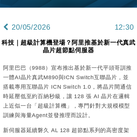
15:11
財經｜內地7月美元計價出口增近24%勝預期 貿易順
13:44
差達1125億美元
20/05/2026
12:30
財經｜日本春季三度入市撐日圓 4月單日斥6.28萬億
12:44
日圓干預創新高
科技｜超級計算機登場？阿里推基於新一代真武
國際｜特朗普料美伊戰事快結束 承認部分彈藥庫存緊
11:12
晶片超節點伺服器
張
財經｜SA售股自救後再出手 斥4億美元押注未上市公
15:59
司
阿里巴巴（9988）宣布推出基於新一代平頭哥訓推
財經｜華僑銀行上半年淨利創新高 中期息增15%至
18:31
一體AI晶片真武M890與ICN Switch互聯晶片，並
47仙
搭載專用互聯晶片 ICN Switch 1.0，將晶片間通信
財經｜滙豐上調香港今年GDP預測至4.5% 看好貿易
17:33
時延壓低至約百納秒級，讓 128 張 AI 晶片在邏輯
及消費表現
上近似一台「超級計算機」，專門針對大規模模型
本地｜假冒內地執法人員要求交「保證金」 43歲女子
16:47
損失近6900萬元
訓練與海量Agent並發推理而設計。
財經｜日經失守6.5萬點後回穩 全周仍升近2%
16:05
新伺服器延續磐久 AL 128 超節點系列的高密度架