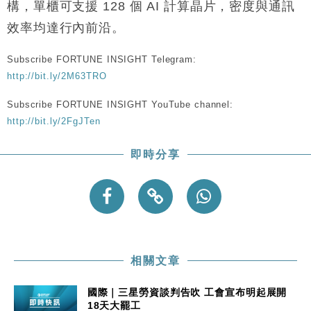
財經｜恒隆10月換帥 玩具「反」斗城亞洲CEO蔡德
15:47
構，單櫃可支援 128 個 AI 計算晶片，密度與通訊
粦接任
效率均達行內前沿。
財經｜韓股反覆波動收跌 連挫7周創逾3年最長跌勢
15:11
Subscribe FORTUNE INSIGHT Telegram:
財經｜內地7月美元計價出口增近24%勝預期 貿易順
13:44
http://bit.ly/2M63TRO
差達1125億美元
財經｜日本春季三度入市撐日圓 4月單日斥6.28萬億
Subscribe FORTUNE INSIGHT YouTube channel:
12:44
日圓干預創新高
http://bit.ly/2FgJTen
國際｜特朗普料美伊戰事快結束 承認部分彈藥庫存緊
11:12
張
即時分享
財經｜SA售股自救後再出手 斥4億美元押注未上市公
15:59
司
相關文章
國際｜三星勞資談判告吹 工會宣布明起展開
18天大罷工