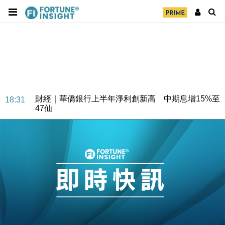
財經｜華僑銀行上半年淨利創新高 中期息增15%至
18:31
47仙
財經｜滙豐上調香港今年GDP預測至4.5% 看好貿易
17:33
及消費表現
本地｜假冒內地執法人員要求交「保證金」 43歲女子
16:47
損失近6900萬元
財經｜日經失守6.5萬點後回穩 全周仍升近2%
16:05
財經｜恒隆10月換帥 玩具「反」斗城亞洲CEO蔡德
15:47
粦接任
財經｜韓股反覆波動收跌 連挫7周創逾3年最長跌勢