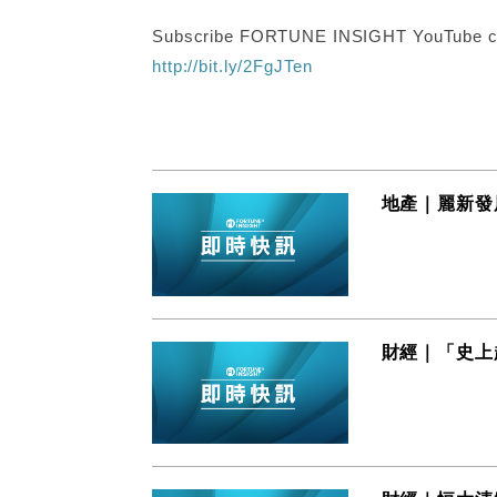
Subscribe FORTUNE INSIGHT YouTube c
http://bit.ly/2FgJTen
地產｜麗新發
財經｜「史上