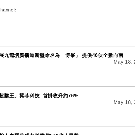
hannel:
展九龍塘廣播道新盤命名為「博峯」 提供46伙全數向南
May 18,
超購王」翼菲科技 首掛收升約76%
May 18,