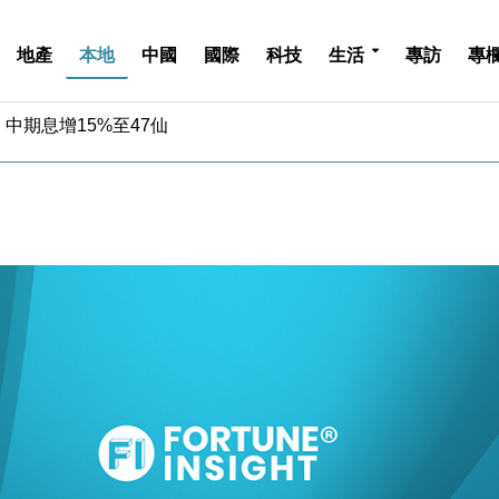
地產
本地
中國
國際
科技
生活
專訪
專
中期息增15%至47仙
4.5% 看好貿易及消費表現
金」 43歲女子損失近6900萬元
周仍升近2%
城亞洲CEO蔡德粦接任
創逾3年最長跌勢
%勝預期 貿易順差達1125億美元
單日斥6.28萬億日圓干預創新高
認部分彈藥庫存緊張
億美元押注未上市公司
中期息增15%至47仙
4.5% 看好貿易及消費表現
金」 43歲女子損失近6900萬元
周仍升近2%