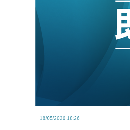
15:47
財經｜恒隆10月換帥 玩具「反」斗
15:11
財經｜韓股反覆波動收跌 連挫7周
13:44
財經｜內地7月美元計價出口增近24
12:44
財經｜日本春季三度入市撐日圓 4月
11:12
國際｜特朗普料美伊戰事快結束 承
15:59
財經｜SA售股自救後再出手 斥4
18/05/2026 18:26