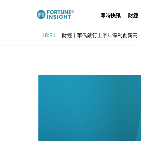
即時快訊
財經
18:31
財經｜華僑銀行上半年淨利創新高 
17:33
財經｜滙豐上調香港今年GDP預測至
16:47
本地｜假冒內地執法人員要求交「保證
16:05
財經｜日經失守6.5萬點後回穩 全
15:47
財經｜恒隆10月換帥 玩具「反」斗
15:11
財經｜韓股反覆波動收跌 連挫7周
13:44
財經｜內地7月美元計價出口增近24
12:44
財經｜日本春季三度入市撐日圓 4月
11:12
國際｜特朗普料美伊戰事快結束 承
15:59
財經｜SA售股自救後再出手 斥4
18:31
財經｜華僑銀行上半年淨利創新高 
17:33
財經｜滙豐上調香港今年GDP預測至
16:47
本地｜假冒內地執法人員要求交「保證
16:05
財經｜日經失守6.5萬點後回穩 全