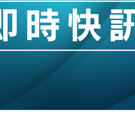
城亞洲CEO蔡德粦接任
創逾3年最長跌勢
%勝預期 貿易順差達1125億美元
單日斥6.28萬億日圓干預創新高
認部分彈藥庫存緊張
億美元押注未上市公司