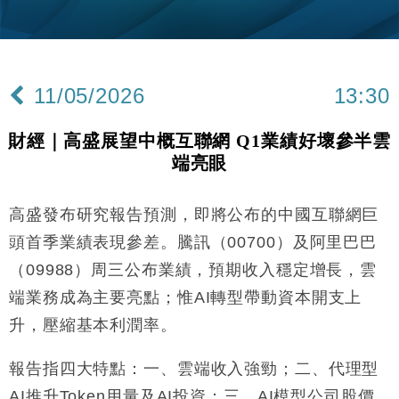
財經｜韓股反覆波動收跌 連挫7周創逾3年最長跌勢
15:11
財經｜內地7月美元計價出口增近24%勝預期 貿易順
13:44
差達1125億美元
11/05/2026
13:30
財經｜日本春季三度入市撐日圓 4月單日斥6.28萬億
12:44
日圓干預創新高
財經｜高盛展望中概互聯網 Q1業績好壞參半雲
國際｜特朗普料美伊戰事快結束 承認部分彈藥庫存緊
11:12
端亮眼
張
財經｜SA售股自救後再出手 斥4億美元押注未上市公
15:59
司
高盛發布研究報告預測，即將公布的中國互聯網巨
財經｜華僑銀行上半年淨利創新高 中期息增15%至
18:31
頭首季業績表現參差。騰訊（00700）及阿里巴巴
47仙
（09988）周三公布業績，預期收入穩定增長，雲
財經｜滙豐上調香港今年GDP預測至4.5% 看好貿易
17:33
端業務成為主要亮點；惟AI轉型帶動資本開支上
及消費表現
升，壓縮基本利潤率。
本地｜假冒內地執法人員要求交「保證金」 43歲女子
16:47
損失近6900萬元
報告指四大特點：一、雲端收入強勁；二、代理型
財經｜日經失守6.5萬點後回穩 全周仍升近2%
16:05
AI推升Token用量及AI投資；三、AI模型公司股價