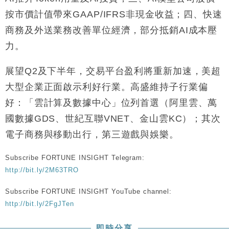
財經｜恒隆10月換帥 玩具「反」斗城亞洲CEO蔡德
15:47
按市價計值帶來GAAP/IFRS非現金收益；四、快速
粦接任
商務及外送業務改善單位經濟，部分抵銷AI成本壓
財經｜韓股反覆波動收跌 連挫7周創逾3年最長跌勢
15:11
力。
財經｜內地7月美元計價出口增近24%勝預期 貿易順
13:44
展望Q2及下半年，交易平台盈利將重新加速，美超
差達1125億美元
大型企業正面啟示利好行業。高盛維持子行業偏
財經｜日本春季三度入市撐日圓 4月單日斥6.28萬億
12:44
日圓干預創新高
好：「雲計算及數據中心」位列首選（阿里雲、萬
國際｜特朗普料美伊戰事快結束 承認部分彈藥庫存緊
11:12
國數據GDS、世紀互聯VNET、金山雲KC）；其次
張
電子商務與移動出行，第三遊戲與娛樂。
財經｜SA售股自救後再出手 斥4億美元押注未上市公
15:59
司
Subscribe FORTUNE INSIGHT Telegram:
http://bit.ly/2M63TRO
Subscribe FORTUNE INSIGHT YouTube channel:
http://bit.ly/2FgJTen
即時分享