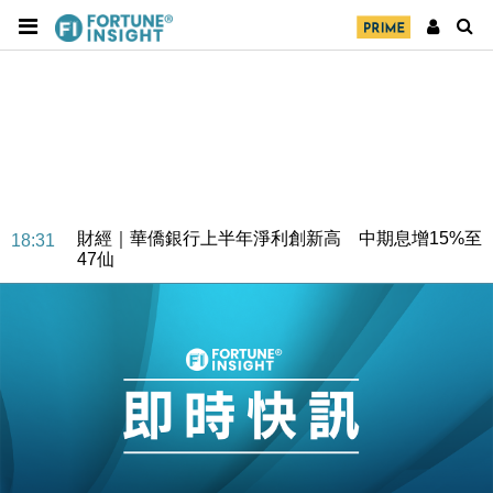
財經｜華僑銀行上半年淨利創新高 中期息增15%至
18:31
47仙
財經｜滙豐上調香港今年GDP預測至4.5% 看好貿易
17:33
及消費表現
本地｜假冒內地執法人員要求交「保證金」 43歲女子
16:47
損失近6900萬元
財經｜日經失守6.5萬點後回穩 全周仍升近2%
16:05
財經｜恒隆10月換帥 玩具「反」斗城亞洲CEO蔡德
15:47
粦接任