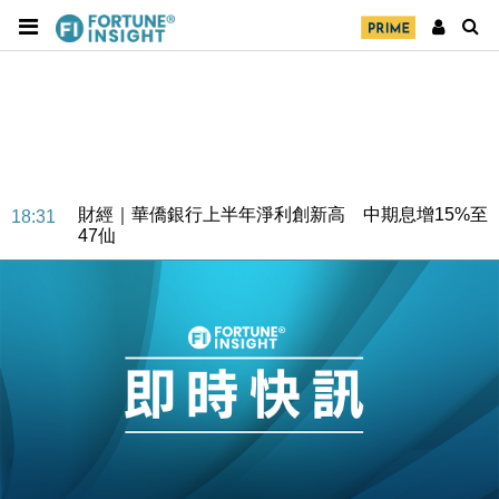
財經｜華僑銀行上半年淨利創新高 中期息增15%至
18:31
47仙
財經｜滙豐上調香港今年GDP預測至4.5% 看好貿易
17:33
及消費表現
本地｜假冒內地執法人員要求交「保證金」 43歲女子
16:47
損失近6900萬元
財經｜日經失守6.5萬點後回穩 全周仍升近2%
16:05
財經｜恒隆10月換帥 玩具「反」斗城亞洲CEO蔡德
15:47
粦接任
財經｜韓股反覆波動收跌 連挫7周創逾3年最長跌勢
15:11