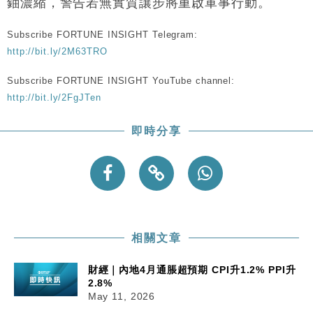
鈾濃縮，警告若無實質讓步將重啟軍事行動。
粦接任
財經｜韓股反覆波動收跌 連挫7周創逾3年最長跌勢
15:11
Subscribe FORTUNE INSIGHT Telegram:
http://bit.ly/2M63TRO
財經｜內地7月美元計價出口增近24%勝預期 貿易順
13:44
差達1125億美元
Subscribe FORTUNE INSIGHT YouTube channel:
http://bit.ly/2FgJTen
財經｜日本春季三度入市撐日圓 4月單日斥6.28萬億
12:44
日圓干預創新高
即時分享
國際｜特朗普料美伊戰事快結束 承認部分彈藥庫存緊
11:12
張
財經｜SA售股自救後再出手 斥4億美元押注未上市公
15:59
司
相關文章
財經｜內地4月通脹超預期 CPI升1.2% PPI升
2.8%
May 11, 2026