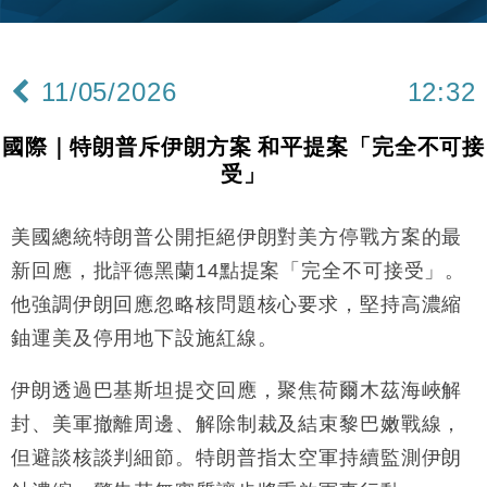
財經｜內地7月美元計價出口增近24%勝預期 貿易順
13:44
差達1125億美元
11/05/2026
12:32
財經｜日本春季三度入市撐日圓 4月單日斥6.28萬億
12:44
日圓干預創新高
國際｜特朗普斥伊朗方案 和平提案「完全不可接
國際｜特朗普料美伊戰事快結束 承認部分彈藥庫存緊
11:12
受」
張
財經｜SA售股自救後再出手 斥4億美元押注未上市公
15:59
司
美國總統特朗普公開拒絕伊朗對美方停戰方案的最
財經｜華僑銀行上半年淨利創新高 中期息增15%至
18:31
新回應，批評德黑蘭14點提案「完全不可接受」。
47仙
他強調伊朗回應忽略核問題核心要求，堅持高濃縮
財經｜滙豐上調香港今年GDP預測至4.5% 看好貿易
17:33
鈾運美及停用地下設施紅線。
及消費表現
本地｜假冒內地執法人員要求交「保證金」 43歲女子
16:47
伊朗透過巴基斯坦提交回應，聚焦荷爾木茲海峽解
損失近6900萬元
封、美軍撤離周邊、解除制裁及結束黎巴嫩戰線，
財經｜日經失守6.5萬點後回穩 全周仍升近2%
16:05
但避談核談判細節。特朗普指太空軍持續監測伊朗
財經｜恒隆10月換帥 玩具「反」斗城亞洲CEO蔡德
15:47