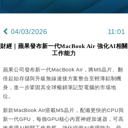
財經｜黑石傳再籌逾360億美元 支援Anthropic租用
11:40
Google晶片
財經｜美商務部擬擴大金屬關稅範圍 14類產品或加徵
10:57
25%
04/03/2026
11:01
本地｜新世界K11 9月升級會員制度 增鉑金卡級別鎖
18:15
定高消費客群
財經｜蘋果發布新一代MacBook Air 強化AI相關
財經｜本港6月零售額連升14個月 珠寶鐘錶銷售升勢
17:40
工作能力
最強
財經｜滙控重啟最多10億美元回購 派息比率目標維持
16:33
50%
蘋果公司發布新一代MacBook Air，將M5晶片、翻
財經｜SA售股自救後再出手 斥4億美元押注未上市公
15:59
倍起始存儲與升級無線連接方案整合至輕薄鋁制機
司
身，進一步鞏固其全球暢銷筆記型電腦的市場地
財經｜精星香港夥菜鳥拓全球智慧倉儲市場 加快海外
11:30
位。
市場落地
地產｜大酒店中期轉賺2300萬元 斥21億翻新香港及
14:50
新款MacBook Air搭載M5晶片，配備更快的CPU與
東京半島
新一代GPU，每個GPU核心內置神經加速器，可高
國際｜特朗普赴洛杉磯高球場活動前 男子攜槍彈被捕
13:12