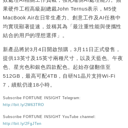
效處理AI相關工作負載，強化端側AI處理能力。蘋
財經｜香港7月PMI回落至51 企業擴張放慢兼縮減人
12:30
果硬件工程高級副總裁John Ternus表示，M5使
手
MacBook Air在日常生產力、創意工作及AI任務中
財經｜黑石傳再籌逾360億美元 支援Anthropic租用
11:40
均實現顯著提速，並稱其為「最注重性能與便攜性
Google晶片
結合的用戶的理想選擇」。
財經｜美商務部擬擴大金屬關稅範圍 14類產品或加徵
10:57
25%
新產品將於3月4日開啟預購，3月11日正式發售，
本地｜新世界K11 9月升級會員制度 增鉑金卡級別鎖
18:15
定高消費客群
提供13英寸及15英寸兩種尺寸，以及天藍色、午夜
財經｜本港6月零售額連升14個月 珠寶鐘錶銷售升勢
17:40
色、星光色和銀色四款配色。起始存儲翻倍至
最強
512GB，最高可配4TB，自研N1晶片支持Wi-Fi
財經｜滙控重啟最多10億美元回購 派息比率目標維持
16:33
50%
7，續航仍達18小時。
Subscribe FORTUNE INSIGHT Telegram:
http://bit.ly/2M63TRO
Subscribe FORTUNE INSIGHT YouTube channel:
http://bit.ly/2FgJTen