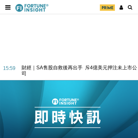
財經｜SA售股自救後再出手 斥4億美元押注未上市公
15:59
司
財經｜精星香港夥菜鳥拓全球智慧倉儲市場 加快海外
11:30
市場落地
地產｜大酒店中期轉賺2300萬元 斥21億翻新香港及
14:50
東京半島
國際｜特朗普赴洛杉磯高球場活動前 男子攜槍彈被捕
13:12
財經｜香港7月PMI回落至51 企業擴張放慢兼縮減人
12:30
手